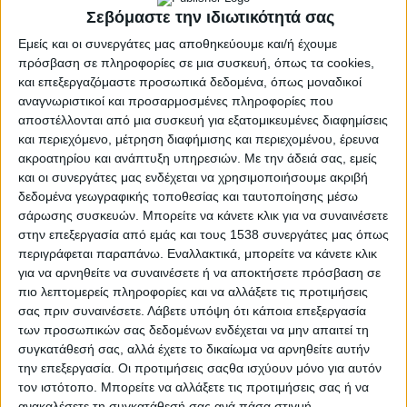
Σεβόμαστε την ιδιωτικότητά σας
Εμείς και οι συνεργάτες μας αποθηκεύουμε και/ή έχουμε
πρόσβαση σε πληροφορίες σε μια συσκευή, όπως τα cookies,
και επεξεργαζόμαστε προσωπικά δεδομένα, όπως μοναδικοί
αναγνωριστικοί και προσαρμοσμένες πληροφορίες που
αποστέλλονται από μια συσκευή για εξατομικευμένες διαφημίσεις
και περιεχόμενο, μέτρηση διαφήμισης και περιεχομένου, έρευνα
ακροατηρίου και ανάπτυξη υπηρεσιών.
Με την άδειά σας, εμείς
και οι συνεργάτες μας ενδέχεται να χρησιμοποιήσουμε ακριβή
δεδομένα γεωγραφικής τοποθεσίας και ταυτοποίησης μέσω
σάρωσης συσκευών. Μπορείτε να κάνετε κλικ για να συναινέσετε
ΑΓΡΊΝΙΟ
POSTED
στην επεξεργασία από εμάς και τους 1538 συνεργάτες μας όπως
IN
Διεθνές Επιστημονικό
περιγράφεται παραπάνω. Εναλλακτικά, μπορείτε να κάνετε κλικ
για να αρνηθείτε να συναινέσετε ή να αποκτήσετε πρόσβαση σε
Συνέδριο | Κωσταντίνος
πιο λεπτομερείς πληροφορίες και να αλλάξετε τις προτιμήσεις
σας πριν συναινέσετε.
Λάβετε υπόψη ότι κάποια επεξεργασία
Χατζόπουλος, ο
των προσωπικών σας δεδομένων ενδέχεται να μην απαιτεί τη
συγκατάθεσή σας, αλλά έχετε το δικαίωμα να αρνηθείτε αυτήν
πολύτροπος
την επεξεργασία. Οι προτιμήσεις σαςθα ισχύουν μόνο για αυτόν
21 Σεπτεμβρίου 2024
τον ιστότοπο. Μπορείτε να αλλάξετε τις προτιμήσεις σας ή να
on
ανακαλέσετε τη συγκατάθεσή σας ανά πάσα στιγμή