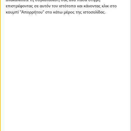
. Ο,ΤΙ ΣΥΜΒΑΙΝΕΙ ΚΑΙ ΞΕΧΩΡΙΖΕΙ – Διεθνές Επιστημονικό
επιστρέφοντας σε αυτόν τον ιστότοπο και κάνοντας κλικ στο
Συνέδριο για τον Κωσταντίνο Χατζόπουλο –
κουμπί "Απορρήτου" στο κάτω μέρος της ιστοσελίδας.
Κωσταντίνος Χατζόπουλος, ο πολύτροπος – Yπό…
Διαβάστε περισσότερα