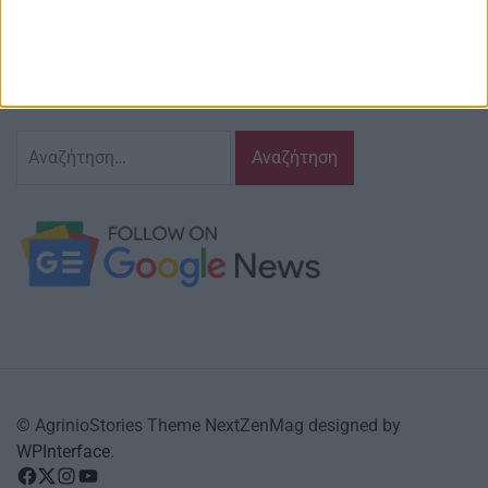
Ζούμε σ’ αυτόν τον τόπο,
γράφουμε και αναδεικνυούμε τα ζητήματα
και τις δράσεις που τον αφορούν…
κι έχουμε πάντα…
το νου μας
Αναζήτηση
για:
© AgrinioStories Theme NextZenMag designed by
WPInterface
.
facebook
Twitter
instagram
YouTube