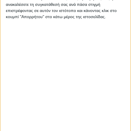
ανακαλέσετε τη συγκατάθεσή σας ανά πάσα στιγμή
επιστρέφοντας σε αυτόν τον ιστότοπο και κάνοντας κλικ στο
10 Φεβρουαρίου 2024
κουμπί "Απορρήτου" στο κάτω μέρος της ιστοσελίδας.
on
Εκπόνηση μελέτης και αστική ανάπλαση των
κοινόχρηστων χώρων του οικισμού εργατικών
κατοικιών Αγίου Αντωνίου-Ρηγανά, μέσω του νέου
προγράμματος ΒΑΑ …
Διαβάστε περισσότερα