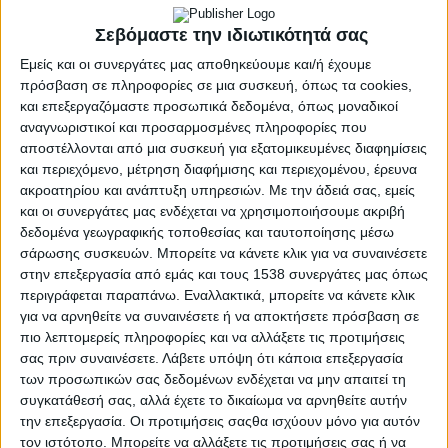
Σεβόμαστε την ιδιωτικότητά σας
Εμείς και οι συνεργάτες μας αποθηκεύουμε και/ή έχουμε
πρόσβαση σε πληροφορίες σε μια συσκευή, όπως τα cookies,
και επεξεργαζόμαστε προσωπικά δεδομένα, όπως μοναδικοί
αναγνωριστικοί και προσαρμοσμένες πληροφορίες που
αποστέλλονται από μια συσκευή για εξατομικευμένες διαφημίσεις
και περιεχόμενο, μέτρηση διαφήμισης και περιεχομένου, έρευνα
ακροατηρίου και ανάπτυξη υπηρεσιών.
Με την άδειά σας, εμείς
και οι συνεργάτες μας ενδέχεται να χρησιμοποιήσουμε ακριβή
δεδομένα γεωγραφικής τοποθεσίας και ταυτοποίησης μέσω
σάρωσης συσκευών. Μπορείτε να κάνετε κλικ για να συναινέσετε
στην επεξεργασία από εμάς και τους 1538 συνεργάτες μας όπως
περιγράφεται παραπάνω. Εναλλακτικά, μπορείτε να κάνετε κλικ
για να αρνηθείτε να συναινέσετε ή να αποκτήσετε πρόσβαση σε
πιο λεπτομερείς πληροφορίες και να αλλάξετε τις προτιμήσεις
σας πριν συναινέσετε.
Λάβετε υπόψη ότι κάποια επεξεργασία
ΑΓΡΊΝΙΟ
POSTED
των προσωπικών σας δεδομένων ενδέχεται να μην απαιτεί τη
IN
Αστική ανάπλαση Αγίου
συγκατάθεσή σας, αλλά έχετε το δικαίωμα να αρνηθείτε αυτήν
την επεξεργασία. Οι προτιμήσεις σαςθα ισχύουν μόνο για αυτόν
Αντωνίου-Ρηγανά
τον ιστότοπο. Μπορείτε να αλλάξετε τις προτιμήσεις σας ή να