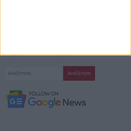
Email ιστοσελίδας:
info@agriniostories.gr
Περιγραφή
Ζούμε σ’ αυτόν τον τόπο,
γράφουμε και αναδεικνυούμε τα ζητήματα
και τις δράσεις που τον αφορούν…
κι έχουμε πάντα…
το νου μας
Αναζήτηση
για: