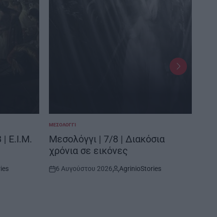
ΜΕΣΟΛΌΓΓΙ
ΝΑΥΠΑ
POSTED
POSTE
IN
IN
| Ε.Ι.Μ.
Μεσολόγγι | 7/8 | Διακόσια
Φετ
χρόνια σε εικόνες
του
ies
6 Αυγούστου 2026
AgrinioStories
6 
Post
By:
Post
Date
Date