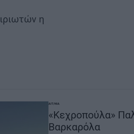
ιριωτών η
ΑΙΤ/ΝΊΑ
POSTED
IN
«Κεχροπούλα» Παλ
Βαρκαρόλα