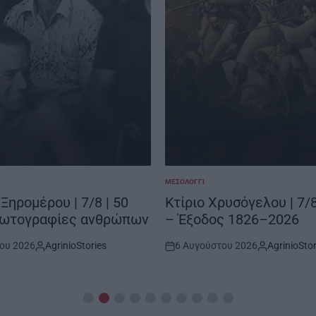
ΜΕΣΟΛΌΓΓΙ
POSTED
IN
Ξηρομέρου | 7/8 | 50
Κτίριο Χρυσόγελου | 7/8 
φωτογραφίες ανθρώπων
– Έξοδος 1826–2026
ου 2026
AgrinioStories
6 Αυγούστου 2026
AgrinioStor
By:
Post
By:
Date