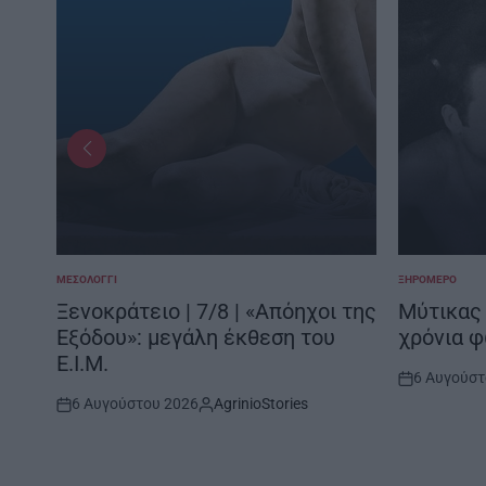
ΜΕΣΟΛΌΓΓΙ
ΞΗΡΟΜΕΡΟ
POSTED
POSTED
IN
IN
Ξενοκράτειο | 7/8 | «Απόηχοι της
Μύτικας 
6
Εξόδου»: μεγάλη έκθεση του
χρόνια 
Ε.Ι.Μ.
6 Αυγούστ
Post
6 Αυγούστου 2026
AgrinioStories
Date
Post
By:
Date