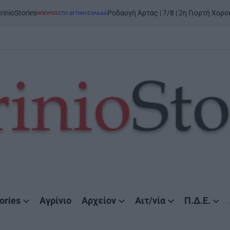
ies
Ροδαυγή Άρτας | 7/8 | 2η Γιορτή Χορού και Π
ΉΠΕΙΡΟΣ
ΣΤΗ ΔΥΤΙΚΉ ΕΛΛΆΔΑ
POSTED
IN
ories
Αγρίνιο
Αρχείον
Αιτ/νία
Π.Δ.Ε.