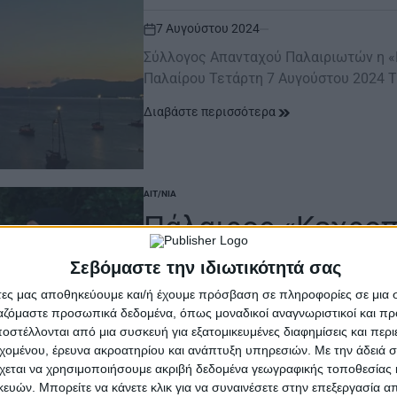
7 Αυγούστου 2024
on
Σύλλογος Απανταχού Παλαιριωτών η «
Παλαίρου Τετάρτη 7 Αυγούστου 2024 
Διαβάστε περισσότερα
ΑΙΤ/ΝΊΑ
POSTED
IN
Πάλαιρος «Κεχρο
Μοναχός, του Αντ
Σεβόμαστε την ιδιωτικότητά σας
άτες μας αποθηκεύουμε και/ή έχουμε πρόσβαση σε πληροφορίες σε μια
3 Αυγούστου 2024
ργαζόμαστε προσωπικά δεδομένα, όπως μοναδικοί αναγνωριστικοί και 
on
στέλλονται από μια συσκευή για εξατομικευμένες διαφημίσεις και περ
Σύλλογος Απανταχού Παλαιριωτών η 
εχομένου, έρευνα ακροατηρίου και ανάπτυξη υπηρεσιών.
Με την άδειά σα
Σάββατο 3 Αυγούστου 2024 | 9:30 το β
χεται να χρησιμοποιήσουμε ακριβή δεδομένα γεωγραφικής τοποθεσίας 
ών. Μπορείτε να κάνετε κλικ για να συναινέσετε στην επεξεργασία απ
Διαβάστε περισσότερα