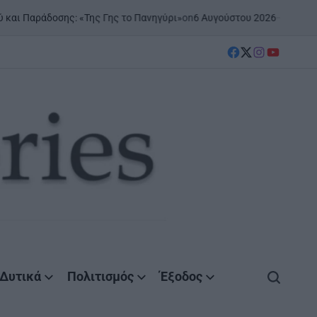
on
6 Αυγούστου 2026
Posted by
Agrini
αράδοσης: «Της Γης το Πανηγύρι»
facebook
Twitter
instagram
YouTube
Δυτικά
Πολιτισμός
Έξοδος