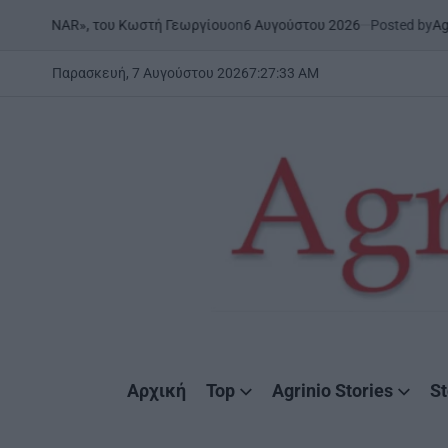
Skip
on
6 Αυγούστου 2026
Posted by
AgrinioStor
«ONAR», του Κωστή Γεωργίου
to
content
Παρασκευή, 7 Αυγούστου 2026
7
:
27
:
34
AM
AgrinioStories
Αρχική
Top
Agrinio Stories
St