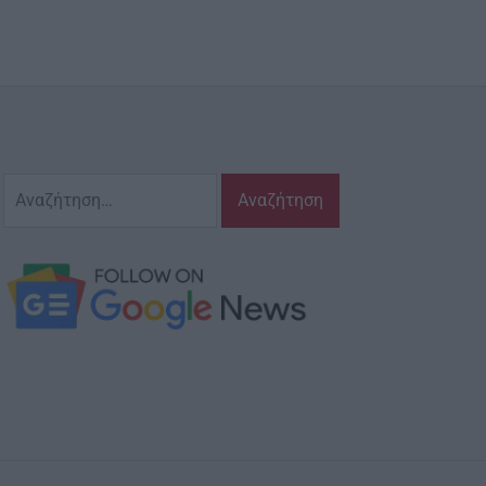
Αναζήτηση
για: