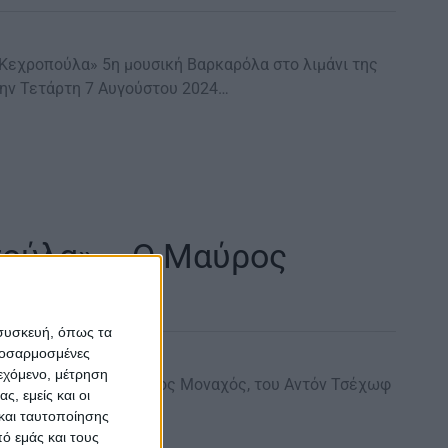
Κεχροπούλα» 5η μουσική Βαρκαρόλα στο λιμάνι της
Την Τετάρτη 7 Αυγούστου 2024…
πούλα» – Ο Μαύρος
όν Τσέχωφ
 συσκευή, όπως τα
προσαρμοσμένες
ιεχόμενο, μέτρηση
«Κεχροπούλα» Ο Μαύρος Μοναχός, του Αντόν Τσέχωφ
ς, εμείς και οι
ράδυ Στον…
και ταυτοποίησης
ό εμάς και τους