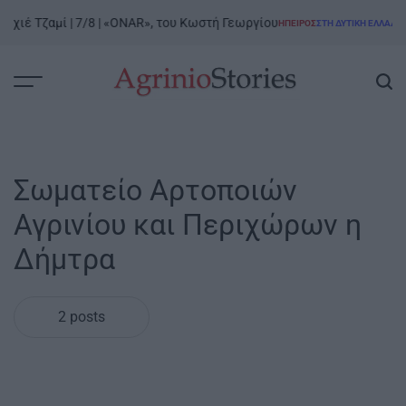
Skip
ιχιέ Τζαμί | 7/8 | «ONAR», του Κωστή Γεωργίου
Ρ
ΉΠΕΙΡΟΣ
ΣΤΗ ΔΥΤΙΚΉ ΕΛΛΆΔΑ
to
POSTED
IN
content
AgrinioStories
Σωματείο Αρτοποιών
Αγρινίου και Περιχώρων η
Δήμτρα
2 posts