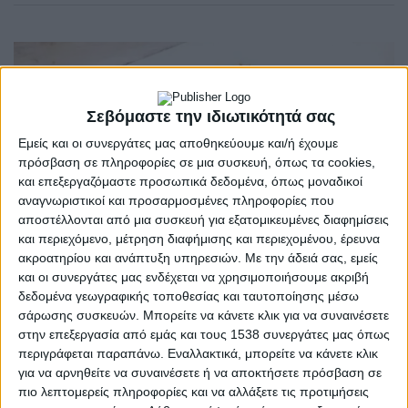
Σεβόμαστε την ιδιωτικότητά σας
Εμείς και οι συνεργάτες μας αποθηκεύουμε και/ή έχουμε
πρόσβαση σε πληροφορίες σε μια συσκευή, όπως τα cookies,
και επεξεργαζόμαστε προσωπικά δεδομένα, όπως μοναδικοί
αναγνωριστικοί και προσαρμοσμένες πληροφορίες που
αποστέλλονται από μια συσκευή για εξατομικευμένες διαφημίσεις
και περιεχόμενο, μέτρηση διαφήμισης και περιεχομένου, έρευνα
ακροατηρίου και ανάπτυξη υπηρεσιών.
Με την άδειά σας, εμείς
και οι συνεργάτες μας ενδέχεται να χρησιμοποιήσουμε ακριβή
δεδομένα γεωγραφικής τοποθεσίας και ταυτοποίησης μέσω
σάρωσης συσκευών. Μπορείτε να κάνετε κλικ για να συναινέσετε
στην επεξεργασία από εμάς και τους 1538 συνεργάτες μας όπως
ΑΓΡΊΝΙΟ
POSTED
περιγράφεται παραπάνω. Εναλλακτικά, μπορείτε να κάνετε κλικ
IN
Αγρίνιο – Ψωμί για τρεις
για να αρνηθείτε να συναινέσετε ή να αποκτήσετε πρόσβαση σε
πιο λεπτομερείς πληροφορίες και να αλλάξετε τις προτιμήσεις
ημέρες το Σάββατο 29/4