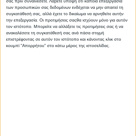
σας πριν συναινέσετε.
Λάβετε υπόψη ότι κάποια επεξεργασία
των προσωπικών σας δεδομένων ενδέχεται να μην απαιτεί τη
συγκατάθεσή σας, αλλά έχετε το δικαίωμα να αρνηθείτε αυτήν
27 Απριλίου 2023
on
την επεξεργασία. Οι προτιμήσεις σαςθα ισχύουν μόνο για αυτόν
Ψωμί για τρεις ημέρες το Σάββατο 29.4.2023 Το
τον ιστότοπο. Μπορείτε να αλλάξετε τις προτιμήσεις σας ή να
ανακαλέσετε τη συγκατάθεσή σας ανά πάσα στιγμή
Διοικητικό Συμβούλιο του Σωματείου Αρτοποιών
επιστρέφοντας σε αυτόν τον ιστότοπο και κάνοντας κλικ στο
Αγρινίου & περιχώρων «η Δήμητρα» ενημερώνει το…
κουμπί "Απορρήτου" στο κάτω μέρος της ιστοσελίδας.
Διαβάστε περισσότερα