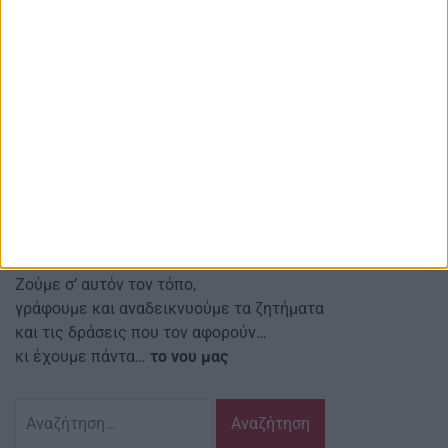
AgrinioStories
Αγρινιώτικες, Περιφερειακές, Εγχώριες
και άλλες ειδήσεις μετά σχολίων
Red line Κοιν.Σ.Επ.
Αναστασιάδη 4 Αγρίνιο Τ.Κ.: 30131
Email ιστοσελίδας:
info@agriniostories.gr
Περιγραφή
Ζούμε σ’ αυτόν τον τόπο,
γράφουμε και αναδεικνυούμε τα ζητήματα
και τις δράσεις που τον αφορούν…
κι έχουμε πάντα…
το νου μας
Αναζήτηση
για: