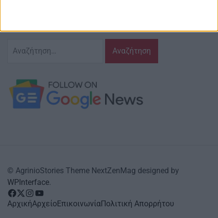
και τις δράσεις που τον αφορούν…
κι έχουμε πάντα…
το νου μας
Αναζήτηση
για:
© AgrinioStories Theme NextZenMag designed by
WPInterface
.
facebook
Twitter
instagram
YouTube
Αρχική
Αρχείο
Επικοινωνία
Πολιτική Απορρήτου