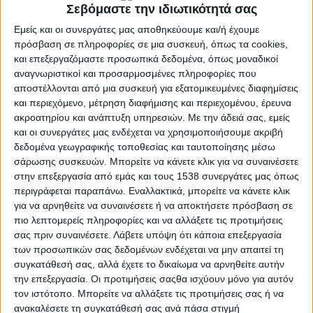
Σεβόμαστε την ιδιωτικότητά σας
Εμείς και οι συνεργάτες μας αποθηκεύουμε και/ή έχουμε
πρόσβαση σε πληροφορίες σε μια συσκευή, όπως τα cookies,
και επεξεργαζόμαστε προσωπικά δεδομένα, όπως μοναδικοί
αναγνωριστικοί και προσαρμοσμένες πληροφορίες που
αποστέλλονται από μια συσκευή για εξατομικευμένες διαφημίσεις
και περιεχόμενο, μέτρηση διαφήμισης και περιεχομένου, έρευνα
ακροατηρίου και ανάπτυξη υπηρεσιών.
Με την άδειά σας, εμείς
και οι συνεργάτες μας ενδέχεται να χρησιμοποιήσουμε ακριβή
δεδομένα γεωγραφικής τοποθεσίας και ταυτοποίησης μέσω
σάρωσης συσκευών. Μπορείτε να κάνετε κλικ για να συναινέσετε
ΑΝΑΚΟΙΝΏΣΕΙΣ
στην επεξεργασία από εμάς και τους 1538 συνεργάτες μας όπως
POSTED
IN
Aπόφοιτoι 1984 | Reunion
περιγράφεται παραπάνω. Εναλλακτικά, μπορείτε να κάνετε κλικ
για να αρνηθείτε να συναινέσετε ή να αποκτήσετε πρόσβαση σε
party – 40 χρόνια μετά
πιο λεπτομερείς πληροφορίες και να αλλάξετε τις προτιμήσεις
σας πριν συναινέσετε.
Λάβετε υπόψη ότι κάποια επεξεργασία
των προσωπικών σας δεδομένων ενδέχεται να μην απαιτεί τη
συγκατάθεσή σας, αλλά έχετε το δικαίωμα να αρνηθείτε αυτήν
6 Σεπτεμβρίου 2024
on
την επεξεργασία. Οι προτιμήσεις σαςθα ισχύουν μόνο για αυτόν
Ήρθε η στιγμή για τους συμμαθητές – απόφοιτοι της Γ’
τον ιστότοπο. Μπορείτε να αλλάξετε τις προτιμήσεις σας ή να
τάξης του έτους 1984 – να ξανασμίξουν και να
ανακαλέσετε τη συγκατάθεσή σας ανά πάσα στιγμή