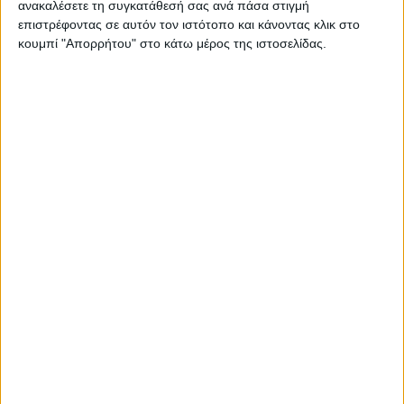
ανακαλέσετε τη συγκατάθεσή σας ανά πάσα στιγμή
1 Ιουνίου 2023
επιστρέφοντας σε αυτόν τον ιστότοπο και κάνοντας κλικ στο
on
κουμπί "Απορρήτου" στο κάτω μέρος της ιστοσελίδας.
Μέχρι τις 11 Ιουνίου μπορούν άτομα ηλικίας 16 και άνω,
με συνολικό ποσοστό αναπηρίας ίσο ή μεγαλύτερο του
67%, να…
Διαβάστε περισσότερα