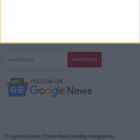
Περιγραφή
Ζούμε σ’ αυτόν τον τόπο,
γράφουμε και αναδεικνυούμε τα ζητήματα
και τις δράσεις που τον αφορούν…
κι έχουμε πάντα…
το νου μας
Αναζήτηση
για:
© AgrinioStories Theme NextZenMag designed by