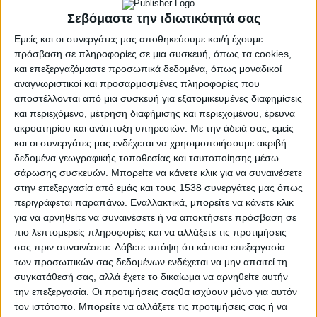
Σεβόμαστε την ιδιωτικότητά σας
Εμείς και οι συνεργάτες μας αποθηκεύουμε και/ή έχουμε
πρόσβαση σε πληροφορίες σε μια συσκευή, όπως τα cookies,
και επεξεργαζόμαστε προσωπικά δεδομένα, όπως μοναδικοί
αναγνωριστικοί και προσαρμοσμένες πληροφορίες που
αποστέλλονται από μια συσκευή για εξατομικευμένες διαφημίσεις
και περιεχόμενο, μέτρηση διαφήμισης και περιεχομένου, έρευνα
ακροατηρίου και ανάπτυξη υπηρεσιών.
Με την άδειά σας, εμείς
και οι συνεργάτες μας ενδέχεται να χρησιμοποιήσουμε ακριβή
δεδομένα γεωγραφικής τοποθεσίας και ταυτοποίησης μέσω
σάρωσης συσκευών. Μπορείτε να κάνετε κλικ για να συναινέσετε
στην επεξεργασία από εμάς και τους 1538 συνεργάτες μας όπως
περιγράφεται παραπάνω. Εναλλακτικά, μπορείτε να κάνετε κλικ
ΑΓΡΊΝΙΟ
POSTED
για να αρνηθείτε να συναινέσετε ή να αποκτήσετε πρόσβαση σε
IN
Αγρίνιο – Μέχρι τις 11/6
πιο λεπτομερείς πληροφορίες και να αλλάξετε τις προτιμήσεις
σας πριν συναινέσετε.
Λάβετε υπόψη ότι κάποια επεξεργασία
οι αιτήσεις για Προσωπικό
των προσωπικών σας δεδομένων ενδέχεται να μην απαιτεί τη
συγκατάθεσή σας, αλλά έχετε το δικαίωμα να αρνηθείτε αυτήν
Βοηθό
την επεξεργασία. Οι προτιμήσεις σαςθα ισχύουν μόνο για αυτόν
τον ιστότοπο. Μπορείτε να αλλάξετε τις προτιμήσεις σας ή να