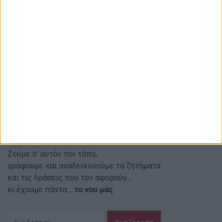
AgrinioStories
Αγρινιώτικες, Περιφερειακές, Εγχώριες
και άλλες ειδήσεις μετά σχολίων
Red line Κοιν.Σ.Επ.
Αναστασιάδη 4 Αγρίνιο Τ.Κ.: 30131
Email ιστοσελίδας:
info@agriniostories.gr
Περιγραφή
Ζούμε σ’ αυτόν τον τόπο,
γράφουμε και αναδεικνυούμε τα ζητήματα
και τις δράσεις που τον αφορούν…
κι έχουμε πάντα…
το νου μας
Αναζήτηση