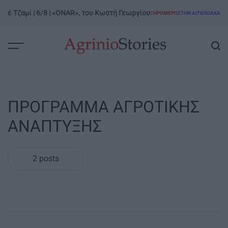
Skip
ιέ Τζαμί | 6/8 | «ONAR», του Κωστή Γεωργίου
ΞΗΡΟΜΕΡΟ
ΣΤΗΝ ΑΙΤΩΛΟΑΚΑΡΝΑ
to
POSTED
IN
content
AgrinioStories
ΠΡΟΓΡΑΜΜΑ ΑΓΡΟΤΙΚΗΣ
ΑΝΑΠΤΥΞΗΣ
2 posts