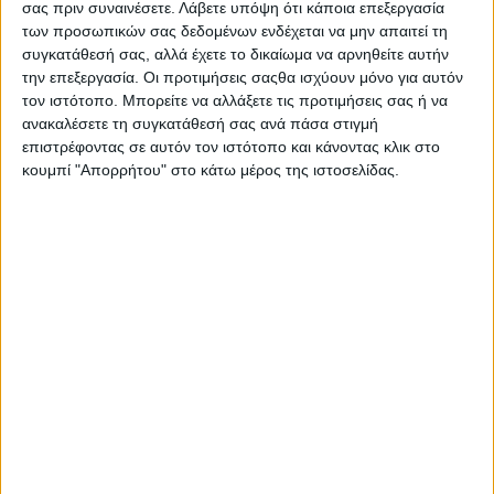
σας πριν συναινέσετε.
Λάβετε υπόψη ότι κάποια επεξεργασία
των προσωπικών σας δεδομένων ενδέχεται να μην απαιτεί τη
συγκατάθεσή σας, αλλά έχετε το δικαίωμα να αρνηθείτε αυτήν
19 Απριλίου 2024
on
την επεξεργασία. Οι προτιμήσεις σαςθα ισχύουν μόνο για αυτόν
Παρουσιάστηκε στο Αγρίνιο το πρόγραμμα Αγροτικής
τον ιστότοπο. Μπορείτε να αλλάξετε τις προτιμήσεις σας ή να
Ανάπτυξης 2014-2020 στην Περιφέρεια Δυτικής
ανακαλέσετε τη συγκατάθεσή σας ανά πάσα στιγμή
επιστρέφοντας σε αυτόν τον ιστότοπο και κάνοντας κλικ στο
Ελλάδας Με σημαντική ανταπόκριση πολιτών,
κουμπί "Απορρήτου" στο κάτω μέρος της ιστοσελίδας.
ανθρώπων της αυτοδιοίκησης, καθώς…
Διαβάστε περισσότερα