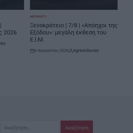
ΜΕΣΟΛΌΓΓΙ
ΞΗΡΟ
POSTED
POSTE
IN
IN
|
Ξενοκράτειο | 7/8 | «Απόηχοι της
Μύτ
ς 2026
Εξόδου»: μεγάλη έκθεση του
χρ
Ε.Ι.Μ.
ies
6 
Post
6 Αυγούστου 2026
AgrinioStories
Date
Post
By:
Date
Αναζήτηση
για: