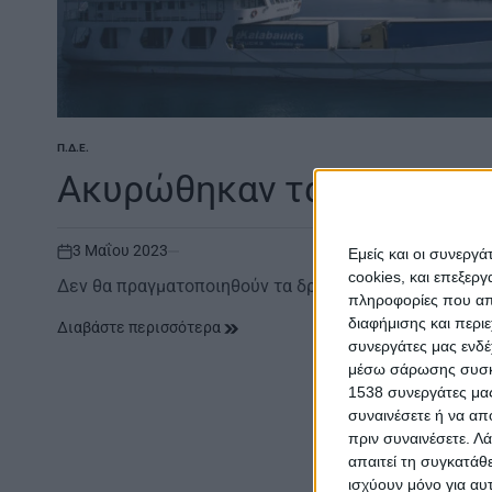
Π.Δ.Ε.
POSTED
IN
Ακυρώθηκαν τα δρομολόγι
3 Μαΐου 2023
Εμείς και οι συνεργ
on
cookies, και επεξε
Δεν θα πραγματοποιηθούν τα δρομολόγια από Σάμη πρ
πληροφορίες που απο
διαφήμισης και περι
Διαβάστε περισσότερα
συνεργάτες μας ενδέ
μέσω σάρωσης συσκευ
1538 συνεργάτες μας
συναινέσετε ή να απ
πριν συναινέσετε.
Λά
απαιτεί τη συγκατάθ
ισχύουν μόνο για αυ