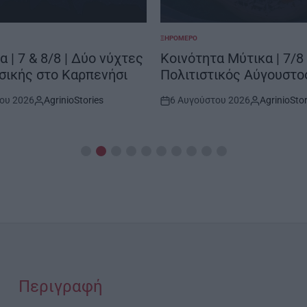
ΞΗΡΟΜΕΡΟ
POSTED
IN
α | 7 & 8/8 | Δύο νύχτες
Κοινότητα Μύτικα | 7/8 
σικής στο Καρπενήσι
Πολιτιστικός Αύγουστο
ου 2026
AgrinioStories
6 Αυγούστου 2026
AgrinioStor
By:
Post
By:
Date
Περιγραφή