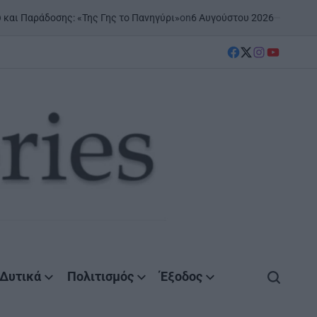
on
6 Αυγούστου 2026
Posted by
Agrini
αράδοσης: «Της Γης το Πανηγύρι»
facebook
Twitter
instagram
YouTube
Δυτικά
Πολιτισμός
Έξοδος