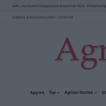
Skip
on
6 Αυγούστου 2026
Posted by
AgrinioStor
«ONAR», του Κωστή Γεωργίου
to
content
Σάββατο, 8 Αυγούστου 2026
11
:
23
:
02
PM
AgrinioStories
Αρχική
Top
Agrinio Stories
St