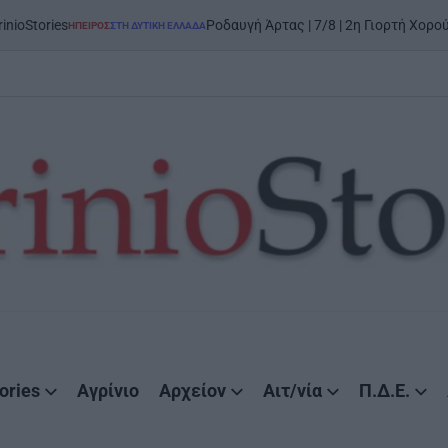
ies
Ροδαυγή Άρτας | 7/8 | 2η Γιορτή Χορού και Π
ΉΠΕΙΡΟΣ
ΣΤΗ ΔΥΤΙΚΉ ΕΛΛΆΔΑ
POSTED
IN
ories
Αγρίνιο
Αρχείον
Αιτ/νία
Π.Δ.Ε.