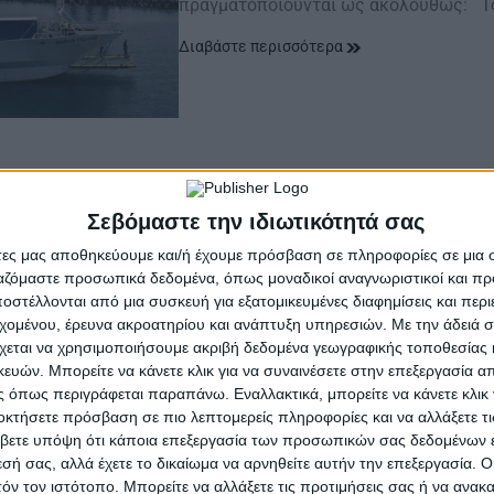
πραγματοποιούνται ως ακολούθως: Τ
Διαβάστε περισσότερα
α στις ακτοπλοϊκές του Ιον
Σεβόμαστε την ιδιωτικότητά σας
άτες μας αποθηκεύουμε και/ή έχουμε πρόσβαση σε πληροφορίες σε μια
ργαζόμαστε προσωπικά δεδομένα, όπως μοναδικοί αναγνωριστικοί και 
ος Ιθάκη στις 07:05 από Ιθάκη και Σάμη προς Πάτρα σήμερα,
στέλλονται από μια συσκευή για εξατομικευμένες διαφημίσεις και περ
εχομένου, έρευνα ακροατηρίου και ανάπτυξη υπηρεσιών.
Με την άδειά σα
χεται να χρησιμοποιήσουμε ακριβή δεδομένα γεωγραφικής τοποθεσίας 
ών. Μπορείτε να κάνετε κλικ για να συναινέσετε στην επεξεργασία απ
 όπως περιγράφεται παραπάνω. Εναλλακτικά, μπορείτε να κάνετε κλικ γ
οκτήσετε πρόσβαση σε πιο λεπτομερείς πληροφορίες και να αλλάξετε τι
βετε υπόψη ότι κάποια επεξεργασία των προσωπικών σας δεδομένων ε
εσή σας, αλλά έχετε το δικαίωμα να αρνηθείτε αυτήν την επεξεργασία. 
τόν τον ιστότοπο. Μπορείτε να αλλάξετε τις προτιμήσεις σας ή να ανακα