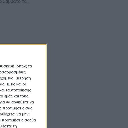
ο Σαββάτο τα…
ίου
 συσκευή, όπως τα
προσαρμοσμένες
 Τετάρτη 03…
ιεχόμενο, μέτρηση
ς, εμείς και οι
και ταυτοποίησης
ό εμάς και τους
ια να αρνηθείτε να
ς προτιμήσεις σας
νδέχεται να μην
Οι προτιμήσεις σαςθα
λέσετε τη