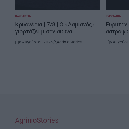
ΝΑΥΠΑΚΤΊΑ
ΕΥΡΥΤΑΝΊΑ
POSTED
POSTED
IN
IN
Κρυονέρια | 7/8 | Ο «Δαμιανός»
Ευρυτανί
γιορτάζει μισόν αιώνα
αστροφυ
6 Αυγούστου 2026
AgrinioStories
6 Αυγούστ
Post
By:
Post
Date
Date
AgrinioStories