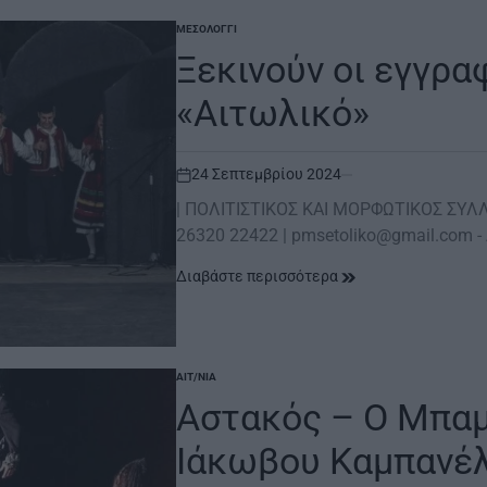
ΜΕΣΟΛΌΓΓΙ
POSTED
IN
Ξεκινούν οι εγγρα
«Αιτωλικό»
24 Σεπτεμβρίου 2024
on
| ΠΟΛΙΤΙΣΤΙΚOΣ ΚΑΙ ΜΟΡΦΩΤΙΚOΣ ΣΥΛΛΟ
26320 22422 | pmsetoliko@gmail.com 
Διαβάστε περισσότερα
ΑΙΤ/ΝΊΑ
POSTED
IN
Αστακός – O Mπαμ
Ιάκωβου Καμπανέ