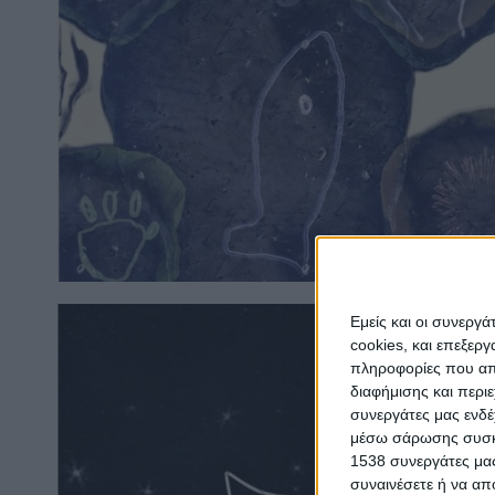
Εμείς και οι συνεργ
cookies, και επεξε
πληροφορίες που απο
διαφήμισης και περι
συνεργάτες μας ενδέ
μέσω σάρωσης συσκευ
1538 συνεργάτες μας
συναινέσετε ή να απ