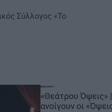
ικός Σύλλογος «Το
ΜΕΣΟΛΌΓΓΙ
POSTED
IN
«Θεάτρου Όψεις» 
ανοίγουν οι «Όψει