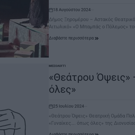
18 Αυγούστου 2024
on
Δήμος Ξηρομέρου – Αστακός Θεατρικό
Αιτωλικό» «O Mπαμπάς ο Πόλεμος» τ
Διαβάστε περισσότερα
ΜΕΣΟΛΌΓΓΙ
POSTED
IN
«Θεάτρου Όψεις» 
όλες»
25 Ιουλίου 2024
on
«Θεάτρου Όψεις» Θεατρική Ομάδα Πολ
«Γυναίκες…. όπως όλες» της Διονυσία
Διαβάστε περισσότερα