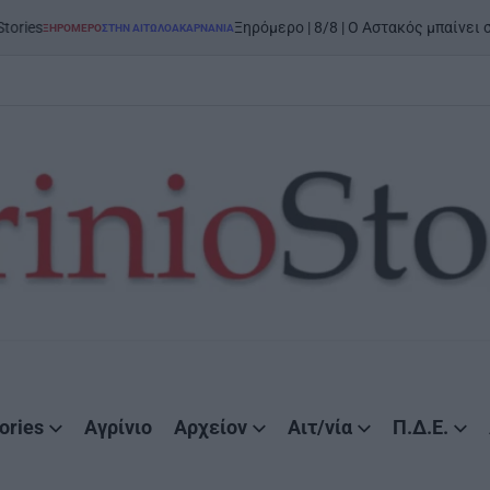
on
5 Α
Ξηρόμερο | 8/8 | Ο Αστακός μπαίνει στον χορό
ΤΗΝ ΑΙΤΩΛΟΑΚΑΡΝΑΝΊΑ
ories
Αγρίνιο
Αρχείον
Αιτ/νία
Π.Δ.Ε.