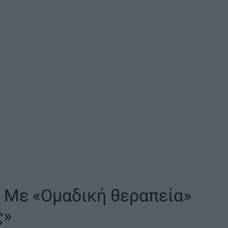
| Με «Ομαδική θεραπεία»
ς»