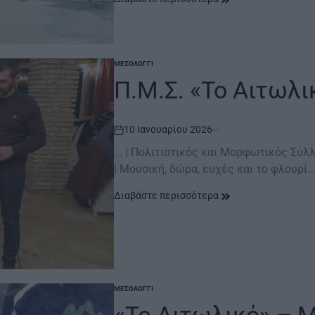
ΜΕΣΟΛΌΓΓΙ
POSTED
IN
Π.Μ.Σ. «Το Αιτωλι
10 Ιανουαρίου 2026
on
... | Πολιτιστικός και Μορφωτικός Σύλ
| Μουσική, δώρα, ευχές και το φλουρί…
Διαβάστε περισσότερα
ΜΕΣΟΛΌΓΓΙ
POSTED
IN