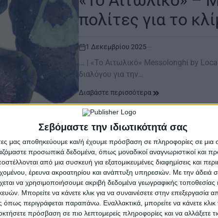
«Το Αιτωλικό» – Me
πολίτες για το κλ
1 Δεκεμβρίου 2025
on
... | «Το Αιτωλικό» Messolonghi by Loca
διαλόγου για την…
Διαβάστε περισσότερα
Σεβόμαστε την ιδιωτικότητά σας
ΜΕΣΟΛΌΓΓΙ
άτες μας αποθηκεύουμε και/ή έχουμε πρόσβαση σε πληροφορίες σε μια
POSTED
IN
«Το Αιτωλικό» | 
ργαζόμαστε προσωπικά δεδομένα, όπως μοναδικοί αναγνωριστικοί και 
στέλλονται από μια συσκευή για εξατομικευμένες διαφημίσεις και περ
Μουσική
εχομένου, έρευνα ακροατηρίου και ανάπτυξη υπηρεσιών.
Με την άδειά σα
χεται να χρησιμοποιήσουμε ακριβή δεδομένα γεωγραφικής τοποθεσίας 
ών. Μπορείτε να κάνετε κλικ για να συναινέσετε στην επεξεργασία απ
18 Ιουνίου 2025
 όπως περιγράφεται παραπάνω. Εναλλακτικά, μπορείτε να κάνετε κλικ γ
on
οκτήσετε πρόσβαση σε πιο λεπτομερείς πληροφορίες και να αλλάξετε τι