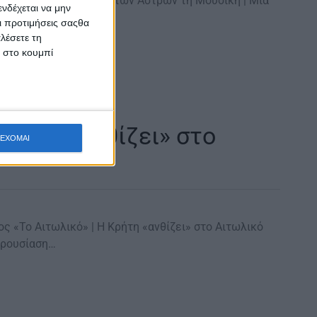
ς «Το Αιτωλικό» | Με των Άστρων τη Μουσική | Μια
νδέχεται να μην
ική εκδήλωση…
Οι προτιμήσεις σαςθα
λέσετε τη
κ στο κουμπί
 Κρήτη «ανθίζει» στο
ΕΧΟΜΑΙ
ος «Το Αιτωλικό» | Η Κρήτη «ανθίζει» στο Αιτωλικό
αρουσίαση…