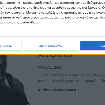
Πολιτιστικός και Μορφωτικός Σύλλογο
βετε υπόψη ότι κάποια επεξεργασία των προσωπικών σας δεδομένων ε
μαγευτική βραδιά στο Αιτωλικό Μουσ
εσή σας, αλλά έχετε το δικαίωμα να αρνηθείτε αυτήν την επεξεργασία. 
τόν τον ιστότοπο. Μπορείτε να αλλάξετε τις προτιμήσεις σας ή να ανακα
Διαβάστε περισσότερα
 πάσα στιγμή επιστρέφοντας σε αυτόν τον ιστότοπο και κάνοντας κλι
ω μέρος της ιστοσελίδας.
ΜΕΣΟΛΌΓΓΙ
POSTED
IN
«Το Αιτωλικό» | Η
ΕΠΙΛΟΓΕΣ
ΔΕΝ ΑΠΟΔΕΧΟΜΑΙ
ΑΠΟΔ
Αιτωλικό
3 Μαΐου 2025
on
... Πολιτιστικός & Μορφωτικός Σύλλογ
μέσα από ένα ξεχωριστό παραμύθι | Π
Διαβάστε περισσότερα