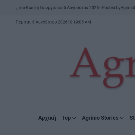
Skip
on
5 Αυγούστου 2026
Posted by
AgrinioStories
 Κωστή Γεωργίου
ΞΗΡΟΜΕΡΟ
Σ
to
POSTED
IN
content
Πέμπτη, 6 Αυγούστου 2026
10
:
19
:
07
AM
AgrinioStories
Αρχική
Top
Agrinio Stories
St