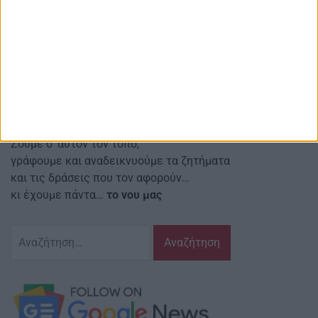
και άλλες ειδήσεις μετά σχολίων
Red line Κοιν.Σ.Επ.
Αναστασιάδη 4 Αγρίνιο Τ.Κ.: 30131
Email ιστοσελίδας:
info@agriniostories.gr
Περιγραφή
Ζούμε σ’ αυτόν τον τόπο,
γράφουμε και αναδεικνυούμε τα ζητήματα
και τις δράσεις που τον αφορούν…
κι έχουμε πάντα…
το νου μας
Αναζήτηση
για: