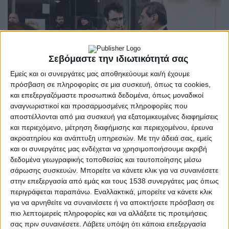
Σεβόμαστε την ιδιωτικότητά σας
Εμείς και οι συνεργάτες μας αποθηκεύουμε και/ή έχουμε
πρόσβαση σε πληροφορίες σε μια συσκευή, όπως τα cookies,
και επεξεργαζόμαστε προσωπικά δεδομένα, όπως μοναδικοί
αναγνωριστικοί και προσαρμοσμένες πληροφορίες που
αποστέλλονται από μια συσκευή για εξατομικευμένες διαφημίσεις
ΑΧΑΪ́Α
και περιεχόμενο, μέτρηση διαφήμισης και περιεχομένου, έρευνα
POSTED
IN
ακροατηρίου και ανάπτυξη υπηρεσιών.
Με την άδειά σας, εμείς
Η δημοτική αρχή της
και οι συνεργάτες μας ενδέχεται να χρησιμοποιήσουμε ακριβή
Πάτρας στην κινητοποίηση
δεδομένα γεωγραφικής τοποθεσίας και ταυτοποίησης μέσω
σάρωσης συσκευών. Μπορείτε να κάνετε κλικ για να συναινέσετε
των νοσοκομειακών
στην επεξεργασία από εμάς και τους 1538 συνεργάτες μας όπως
περιγράφεται παραπάνω. Εναλλακτικά, μπορείτε να κάνετε κλικ
για να αρνηθείτε να συναινέσετε ή να αποκτήσετε πρόσβαση σε
πιο λεπτομερείς πληροφορίες και να αλλάξετε τις προτιμήσεις
29 Νοεμβρίου 2023
on
σας πριν συναινέσετε.
Λάβετε υπόψη ότι κάποια επεξεργασία