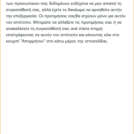
Ο Δήμαρχος Πατρέων, Κώστας Πελετίδης παραβρέθηκε,
των προσωπικών σας δεδομένων ενδέχεται να μην απαιτεί τη
σήμερα (29/11) το πρωί, στην κινητοποίηση της Ένωσης
συγκατάθεσή σας, αλλά έχετε το δικαίωμα να αρνηθείτε αυτήν
Ιατρών Νοσοκομείων Αχαΐας και των εργαζόμενων…
την επεξεργασία. Οι προτιμήσεις σαςθα ισχύουν μόνο για αυτόν
τον ιστότοπο. Μπορείτε να αλλάξετε τις προτιμήσεις σας ή να
Διαβάστε περισσότερα
ανακαλέσετε τη συγκατάθεσή σας ανά πάσα στιγμή
επιστρέφοντας σε αυτόν τον ιστότοπο και κάνοντας κλικ στο
κουμπί "Απορρήτου" στο κάτω μέρος της ιστοσελίδας.
Π.Δ.Ε.