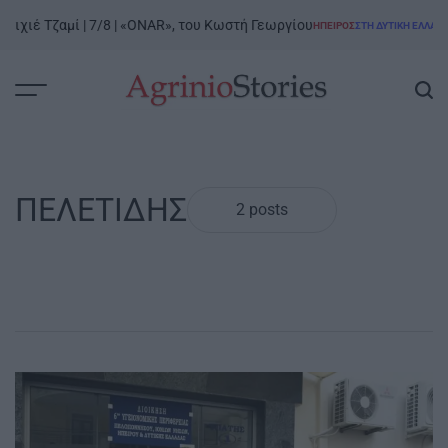
Skip
ιχιέ Τζαμί | 7/8 | «ONAR», του Κωστή Γεωργίου
Ρ
ΉΠΕΙΡΟΣ
ΣΤΗ ΔΥΤΙΚΉ ΕΛΛΆΔΑ
to
POSTED
IN
content
AgrinioStories
ΠΕΛΕΤΙΔΗΣ
2 posts