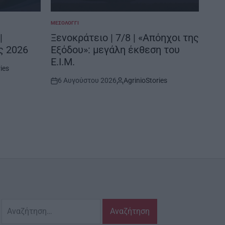
ΜΕΣΟΛΌΓΓΙ
ΞΗΡΟ
POSTED
POSTE
IN
IN
|
Ξενοκράτειο | 7/8 | «Απόηχοι της
Μύτ
ς 2026
Εξόδου»: μεγάλη έκθεση του
χρ
Ε.Ι.Μ.
ies
6 
Post
6 Αυγούστου 2026
AgrinioStories
Date
Post
By:
Date
Αναζήτηση
για: