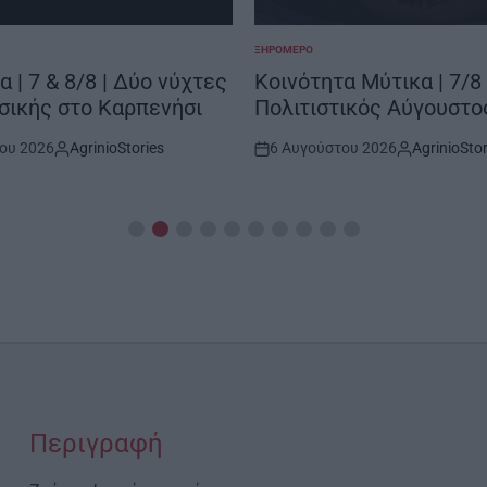
ΞΗΡΟΜΕΡΟ
POSTED
IN
α | 7 & 8/8 | Δύο νύχτες
Κοινότητα Μύτικα | 7/8 
σικής στο Καρπενήσι
Πολιτιστικός Αύγουστο
ου 2026
AgrinioStories
6 Αυγούστου 2026
AgrinioStor
By:
Post
By:
Date
Περιγραφή