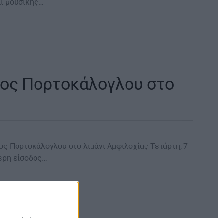
αι μουσικής…
ος Πορτοκάλογλου στο λιμάνι Αμφιλοχίας Τετάρτη, 7
θερη είσοδος…