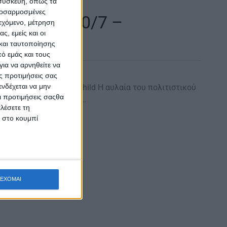
 συσκευή, όπως τα
προσαρμοσμένες
Αμφιλοχία 20/7 –
ιεχόμενο, μέτρηση
ς, εμείς και οι
hild
και ταυτοποίησης
ό εμάς και τους
ια να αρνηθείτε να
ς προτιμήσεις σας
νδέχεται να μην
λοχία Ηermaphrodites Child Η αυλαία του πολιτιστικού
Οι προτιμήσεις σαςθα
νότες από διαχρονικές…
λέσετε τη
κ στο κουμπί
ΕΧΟΜΑΙ