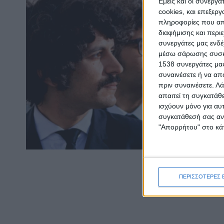
Εμείς και οι συνεργ
cookies, και επεξε
πληροφορίες που απο
διαφήμισης και περι
συνεργάτες μας ενδέ
μέσω σάρωσης συσκευ
1538 συνεργάτες μας
συναινέσετε ή να απ
πριν συναινέσετε.
Λά
απαιτεί τη συγκατάθ
ισχύουν μόνο για αυ
συγκατάθεσή σας ανά
"Απορρήτου" στο κάτ
ΠΕΡΙΣΣΟΤΕΡΕΣ 