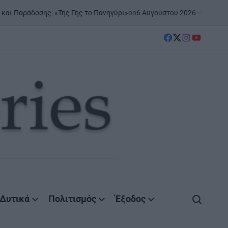
on
6 Αυγούστου 2026
Posted by
AgrinioS
άδοσης: «Της Γης το Πανηγύρι»
facebook
Twitter
instagram
YouTube
Δυτικά
Πολιτισμός
Έξοδος