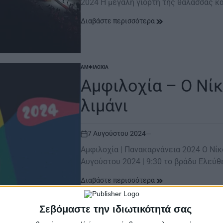
2024 Η μεγάλη γιορτή της θάλασσας κ
Διαβάστε περισσότερα
ΑΜΦΙΛΟΧΊΑ
POSTED
IN
Αμφιλοχία – O Νίκος Πορτοκάλογλου στο
λιμάνι
7 Αυγούστου 2024
on
Αμφιλοχία | Πανακαρνάνεια 2024 O Νίκ
Αυγούστου 2024 | 9:30 το βράδυ Ελεύ
Διαβάστε περισσότερα
Σεβόμαστε την ιδιωτικότητά σας