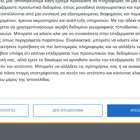
άτες μας αποθηκεύουμε και/ή έχουμε πρόσβαση σε πληροφορίες σε μια
ΑΜΦΙΛΟΧΊΑ
POSTED
ργαζόμαστε προσωπικά δεδομένα, όπως μοναδικοί αναγνωριστικοί και 
IN
Rock & Roll στην 
στέλλονται από μια συσκευή για εξατομικευμένες διαφημίσεις και περ
εχομένου, έρευνα ακροατηρίου και ανάπτυξη υπηρεσιών.
Με την άδειά σα
Hermaphrodite’s C
χεται να χρησιμοποιήσουμε ακριβή δεδομένα γεωγραφικής τοποθεσίας 
ών. Μπορείτε να κάνετε κλικ για να συναινέσετε στην επεξεργασία απ
 όπως περιγράφεται παραπάνω. Εναλλακτικά, μπορείτε να κάνετε κλικ γ
20 Ιουλίου 2024
οκτήσετε πρόσβαση σε πιο λεπτομερείς πληροφορίες και να αλλάξετε τι
on
βετε υπόψη ότι κάποια επεξεργασία των προσωπικών σας δεδομένων ε
20 Ιουλίου 2024 Rock & Roll στην Αμφι
εσή σας, αλλά έχετε το δικαίωμα να αρνηθείτε αυτήν την επεξεργασία. 
προγράμματος ανοίγει, σκορπίζοντας 
τόν τον ιστότοπο. Μπορείτε να αλλάξετε τις προτιμήσεις σας ή να ανακα
 πάσα στιγμή επιστρέφοντας σε αυτόν τον ιστότοπο και κάνοντας κλι
Διαβάστε περισσότερα
ω μέρος της ιστοσελίδας.
ΕΠΙΛΟΓΕΣ
ΔΕΝ ΑΠΟΔΕΧΟΜΑΙ
ΑΠΟΔ