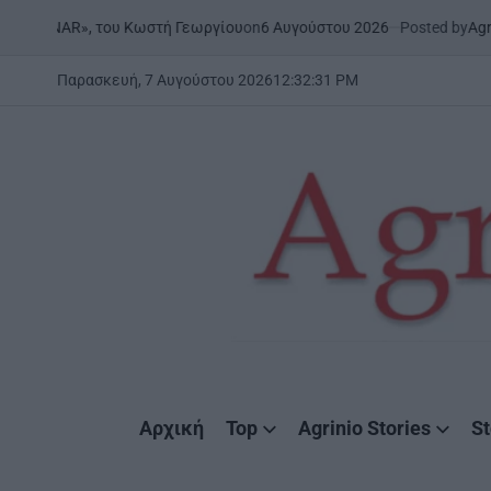
Skip
on
6 Αυγούστου 2026
Posted by
AgrinioStorie
NAR», του Κωστή Γεωργίου
to
content
Παρασκευή, 7 Αυγούστου 2026
12
:
32
:
31
PM
AgrinioStories
Αρχική
Top
Agrinio Stories
St