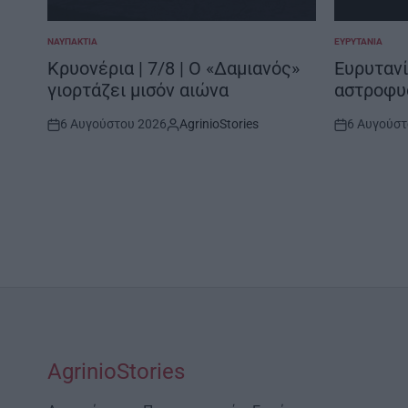
ΝΑΥΠΑΚΤΊΑ
ΕΥΡΥΤΑΝΊΑ
POSTED
POSTED
IN
IN
Κρυονέρια | 7/8 | Ο «Δαμιανός»
Ευρυτανί
γιορτάζει μισόν αιώνα
αστροφυ
6 Αυγούστου 2026
AgrinioStories
6 Αυγούστ
Post
By:
Post
Date
Date
AgrinioStories