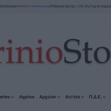
s
Ροδαυγή Άρτας | 7/8 | 2η Γιορτή Χορού και Παρ
ΉΠΕΙΡΟΣ
ΣΤΗ ΔΥΤΙΚΉ ΕΛΛΆΔΑ
POSTED
IN
ories
Αγρίνιο
Αρχείον
Αιτ/νία
Π.Δ.Ε.