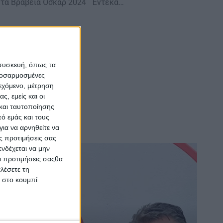
α τα Βραβεία Όσκαρ 2024 Έντεκα…
 συσκευή, όπως τα
προσαρμοσμένες
ιεχόμενο, μέτρηση
ς, εμείς και οι
και ταυτοποίησης
ό εμάς και τους
ια να αρνηθείτε να
ς προτιμήσεις σας
νδέχεται να μην
Οι προτιμήσεις σαςθα
λέσετε τη
κ στο κουμπί