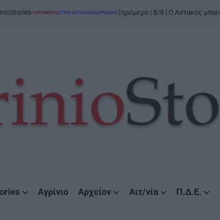
ories
Ξηρόμερο | 8/8 | Ο Αστακός μπαίνει σ
ΞΗΡΟΜΕΡΟ
ΣΤΗΝ ΑΙΤΩΛΟΑΚΑΡΝΑΝΊΑ
POSTED
IN
ories
Αγρίνιο
Αρχείον
Αιτ/νία
Π.Δ.Ε.