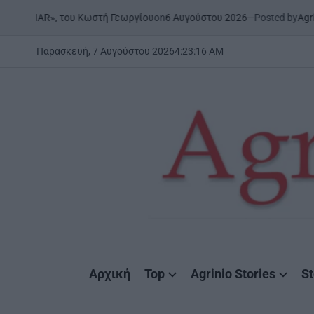
Skip
on
6 Αυγούστου 2026
Posted by
AgrinioSt
| «ONAR», του Κωστή Γεωργίου
to
content
Παρασκευή, 7 Αυγούστου 2026
4
:
23
:
16
AM
AgrinioStories
Αρχική
Top
Agrinio Stories
St