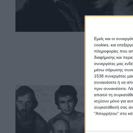
Εμείς και οι συνεργ
cookies, και επεξε
πληροφορίες που απο
διαφήμισης και περι
συνεργάτες μας ενδέ
μέσω σάρωσης συσκευ
1538 συνεργάτες μας
συναινέσετε ή να απ
πριν συναινέσετε.
Λά
απαιτεί τη συγκατάθ
ισχύουν μόνο για αυ
συγκατάθεσή σας ανά
"Απορρήτου" στο κάτ