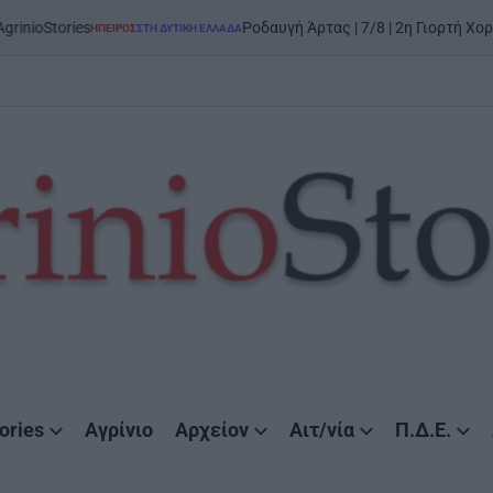
Stories
Ροδαυγή Άρτας | 7/8 | 2η Γιορτή Χορού κα
ΉΠΕΙΡΟΣ
ΣΤΗ ΔΥΤΙΚΉ ΕΛΛΆΔΑ
POSTED
IN
ories
Αγρίνιο
Αρχείον
Αιτ/νία
Π.Δ.Ε.