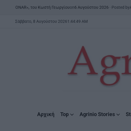
Skip
on
6 Αυγούστου 2026
Posted by
Agrinio
8 | «ONAR», του Κωστή Γεωργίου
to
content
Σάββατο, 8 Αυγούστου 2026
1
:
44
:
50
AM
AgrinioStories
Αρχική
Top
Agrinio Stories
St