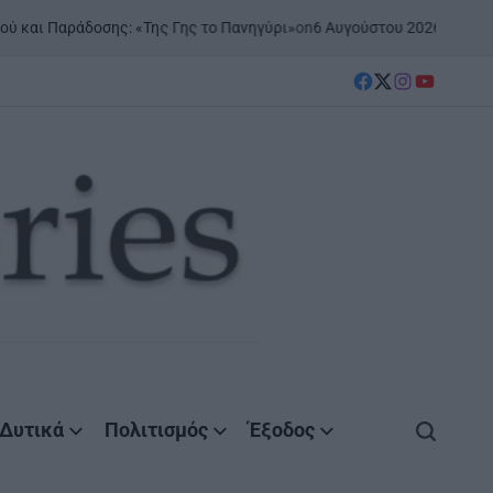
on
6 Αυγούστου 2026
Posted by
Ag
ι Παράδοσης: «Της Γης το Πανηγύρι»
facebook
Twitter
instagram
YouTube
Δυτικά
Πολιτισμός
Έξοδος