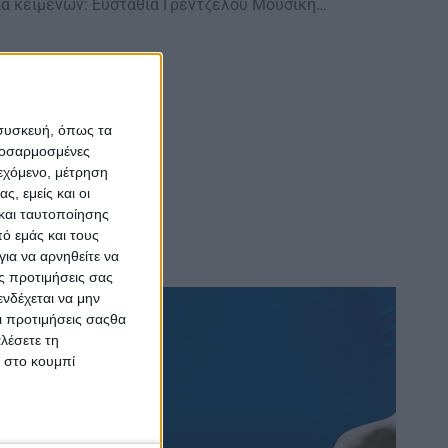
ια κειμένων: Ευσταθία Γρέντζελου Μουσική…
 συσκευή, όπως τα
προσαρμοσμένες
ιεχόμενο, μέτρηση
ς, εμείς και οι
και ταυτοποίησης
ό εμάς και τους
ια να αρνηθείτε να
ς προτιμήσεις σας
νδέχεται να μην
Οι προτιμήσεις σαςθα
λέσετε τη
κ στο κουμπί