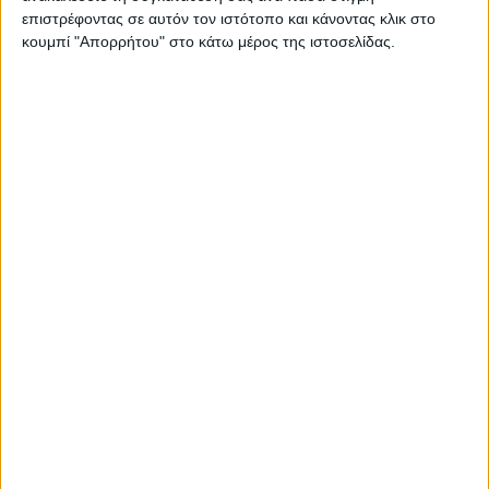
μπουφέ του πρωινού των εστιατορίων, ξενοδοχειακών
επιστρέφοντας σε αυτόν τον ιστότοπο και κάνοντας κλικ στο
μονάδων…
κουμπί "Απορρήτου" στο κάτω μέρος της ιστοσελίδας.
Διαβάστε περισσότερα