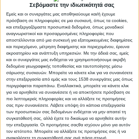
Σεβόμαστε την ιδιωτικότητά σας
Εμείς και οι συνεργάτες μας αποθηκεύουμε και/ή έχουμε
πρόσβαση σε πληροφορίες σε μια συσκευή, όπως τα cookies,
και επεξεργαζόμαστε προσωπικά δεδομένα, όπως μοναδικοί
αναγνωριστικοί και προσαρμοσμένες πληροφορίες που
αποστέλλονται από μια συσκευή για εξατομικευμένες διαφημίσεις
και περιεχόμενο, μέτρηση διαφήμισης και περιεχομένου, έρευνα
ακροατηρίου και ανάπτυξη υπηρεσιών.
Με την άδειά σας, εμείς
και οι συνεργάτες μας ενδέχεται να χρησιμοποιήσουμε ακριβή
δεδομένα γεωγραφικής τοποθεσίας και ταυτοποίησης μέσω
σάρωσης συσκευών. Μπορείτε να κάνετε κλικ για να συναινέσετε
ΑΧΑΪ́Α
POSTED
στην επεξεργασία από εμάς και τους 1538 συνεργάτες μας όπως
IN
Στο μπουφέ ξενοδοχείων
περιγράφεται παραπάνω. Εναλλακτικά, μπορείτε να κάνετε κλικ
για να αρνηθείτε να συναινέσετε ή να αποκτήσετε πρόσβαση σε
το Olympian Brekfast
πιο λεπτομερείς πληροφορίες και να αλλάξετε τις προτιμήσεις
σας πριν συναινέσετε.
Λάβετε υπόψη ότι κάποια επεξεργασία
των προσωπικών σας δεδομένων ενδέχεται να μην απαιτεί τη
17 Ιουλίου 2024
συγκατάθεσή σας, αλλά έχετε το δικαίωμα να αρνηθείτε αυτήν
on
την επεξεργασία. Οι προτιμήσεις σαςθα ισχύουν μόνο για αυτόν
Το Olympian Brekfast στο μπουφέ ξενοδοχείων και
τον ιστότοπο. Μπορείτε να αλλάξετε τις προτιμήσεις σας ή να
εστιατορίων της Περιφέρειας Δυτικής Ελλάδας Στο
ανακαλέσετε τη συγκατάθεσή σας ανά πάσα στιγμή