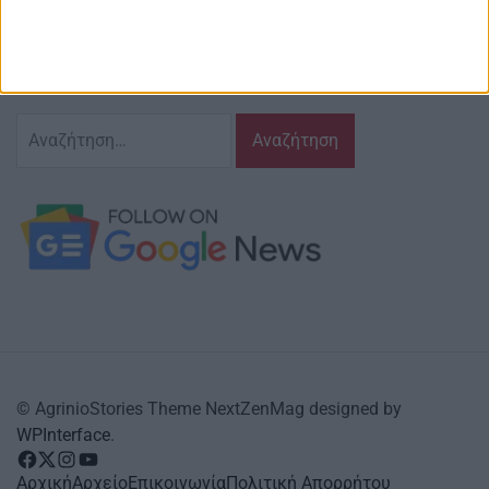
γράφουμε και αναδεικνυούμε τα ζητήματα
και τις δράσεις που τον αφορούν…
κι έχουμε πάντα…
το νου μας
Αναζήτηση
για:
© AgrinioStories Theme NextZenMag designed by
WPInterface
.
facebook
Twitter
instagram
YouTube
Αρχική
Αρχείο
Επικοινωνία
Πολιτική Απορρήτου