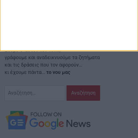
Red line Κοιν.Σ.Επ.
Αναστασιάδη 4 Αγρίνιο Τ.Κ.: 30131
Email ιστοσελίδας:
info@agriniostories.gr
Περιγραφή
Ζούμε σ’ αυτόν τον τόπο,
γράφουμε και αναδεικνυούμε τα ζητήματα
και τις δράσεις που τον αφορούν…
κι έχουμε πάντα…
το νου μας
Αναζήτηση
για: