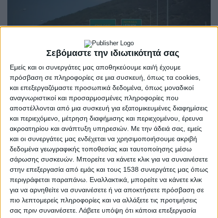
Σεβόμαστε την ιδιωτικότητά σας
Εμείς και οι συνεργάτες μας αποθηκεύουμε και/ή έχουμε
πρόσβαση σε πληροφορίες σε μια συσκευή, όπως τα cookies,
και επεξεργαζόμαστε προσωπικά δεδομένα, όπως μοναδικοί
αναγνωριστικοί και προσαρμοσμένες πληροφορίες που
αποστέλλονται από μια συσκευή για εξατομικευμένες διαφημίσεις
και περιεχόμενο, μέτρηση διαφήμισης και περιεχομένου, έρευνα
Π.Δ.Ε.
POSTED
ακροατηρίου και ανάπτυξη υπηρεσιών.
Με την άδειά σας, εμείς
IN
Καλογιάννης: «Αρνητική
και οι συνεργάτες μας ενδέχεται να χρησιμοποιήσουμε ακριβή
δεδομένα γεωγραφικής τοποθεσίας και ταυτοποίησης μέσω
εξέλιξη η ακύρωση του
σάρωσης συσκευών. Μπορείτε να κάνετε κλικ για να συναινέσετε
στην επεξεργασία από εμάς και τους 1538 συνεργάτες μας όπως
Ιωάννινα – Κακαβιά»
περιγράφεται παραπάνω. Εναλλακτικά, μπορείτε να κάνετε κλικ
για να αρνηθείτε να συναινέσετε ή να αποκτήσετε πρόσβαση σε
πιο λεπτομερείς πληροφορίες και να αλλάξετε τις προτιμήσεις
7 Αυγούστου 2023
on
σας πριν συναινέσετε.
Λάβετε υπόψη ότι κάποια επεξεργασία