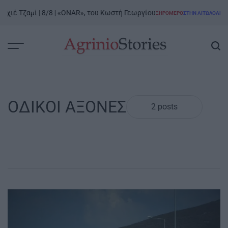
Skip
χιέ Τζαμί | 8/8 | «ONAR», του Κωστή Γεωργίου
ΞΗΡΟΜΕΡΟ
ΣΤΗΝ ΑΙΤΩΛΟΑΚΑΡΝ
to
POSTED
IN
content
AgrinioStories
ΟΔΙΚΟΙ ΑΞΟΝΕΣ
2 posts