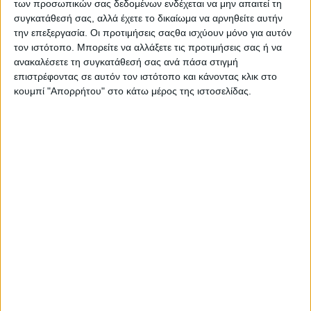
Σταύρος Καλογιάννης: «Αποτελεί αρνητική εξέλιξη η νέα
των προσωπικών σας δεδομένων ενδέχεται να μην απαιτεί τη
συγκατάθεσή σας, αλλά έχετε το δικαίωμα να αρνηθείτε αυτήν
ακύρωση του διαγωνισμού για την κατασκευή του οδικού
την επεξεργασία. Οι προτιμήσεις σαςθα ισχύουν μόνο για αυτόν
άξονα Ιωάννινα – Καλπάκι –…
τον ιστότοπο. Μπορείτε να αλλάξετε τις προτιμήσεις σας ή να
ανακαλέσετε τη συγκατάθεσή σας ανά πάσα στιγμή
Διαβάστε περισσότερα
επιστρέφοντας σε αυτόν τον ιστότοπο και κάνοντας κλικ στο
κουμπί "Απορρήτου" στο κάτω μέρος της ιστοσελίδας.
Π.Δ.Ε.