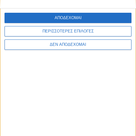
από τις έντονες θερμοκρασίες Τρίτη και Τετάρτη 16-
17/7 από τις 10:00 το πρωί έως τις…
ΑΠΟΔΕΧΟΜΑΙ
Διαβάστε περισσότερα
ΠΕΡΙΣΣΟΤΕΡΕΣ ΕΠΙΛΟΓΕΣ
ΔΕΝ ΑΠΟΔΕΧΟΜΑΙ