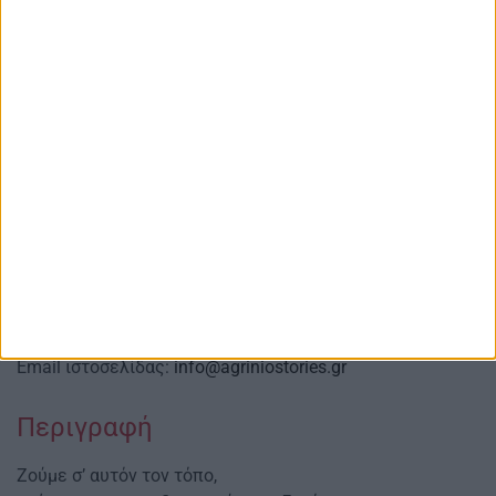
AgrinioStories
Αγρινιώτικες, Περιφερειακές, Εγχώριες
και άλλες ειδήσεις μετά σχολίων
Red line Κοιν.Σ.Επ.
Αναστασιάδη 4 Αγρίνιο Τ.Κ.: 30131
Email ιστοσελίδας:
info@agriniostories.gr
Περιγραφή
Ζούμε σ’ αυτόν τον τόπο,