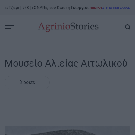
Skip
ιέ Τζαμί | 7/8 | «ONAR», του Κωστή Γεωργίου
Ροδ
ΉΠΕΙΡΟΣ
ΣΤΗ ΔΥΤΙΚΉ ΕΛΛΆΔΑ
to
POSTED
IN
content
AgrinioStories
Μουσείο Αλιείας Αιτωλικού
3 posts