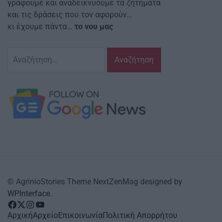
γράφουμε και αναδεικνυούμε τα ζητήματα
και τις δράσεις που τον αφορούν…
κι έχουμε πάντα…
το νου μας
Αναζήτηση
για:
© AgrinioStories Theme NextZenMag designed by
WPInterface
.
facebook
Twitter
instagram
YouTube
Αρχική
Αρχείο
Επικοινωνία
Πολιτική Απορρήτου