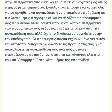
στην επεξεργασία από εμάς και τους 1538 συνεργάτες μας όπως
25 Σεπτεμβρίου 2025
on
περιγράφεται παραπάνω. Εναλλακτικά, μπορείτε να κάνετε κλικ
... Μουσείο Αλιείας Αιτωλικού | Τα Γεφύρια του
για να αρνηθείτε να συναινέσετε ή να αποκτήσετε πρόσβαση σε
πιο λεπτομερείς πληροφορίες και να αλλάξετε τις προτιμήσεις
Αιτωλικού στο προσκήνιο | Πολιτιστική εκδήλωση στο
σας πριν συναινέσετε.
Λάβετε υπόψη ότι κάποια επεξεργασία
Μουσείο Αλιείας, στο πλαίσιο των…
των προσωπικών σας δεδομένων ενδέχεται να μην απαιτεί τη
συγκατάθεσή σας, αλλά έχετε το δικαίωμα να αρνηθείτε αυτήν
Διαβάστε περισσότερα
την επεξεργασία. Οι προτιμήσεις σαςθα ισχύουν μόνο για αυτόν
τον ιστότοπο. Μπορείτε να αλλάξετε τις προτιμήσεις σας ή να
ανακαλέσετε τη συγκατάθεσή σας ανά πάσα στιγμή
επιστρέφοντας σε αυτόν τον ιστότοπο και κάνοντας κλικ στο
κουμπί "Απορρήτου" στο κάτω μέρος της ιστοσελίδας.