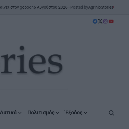
on
6 Αυγούστου 2026
Posted by
AgrinioStories
στον χορό
ΜΕΣΟΛΌΓΓΙ
ΣΤΗΝ ΑΙ
POSTED
IN
facebook
Twitter
instagram
YouTube
Δυτικά
Πολιτισμός
Έξοδος