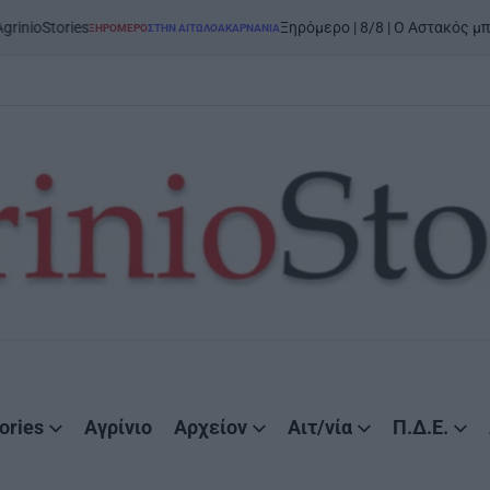
tories
Ξηρόμερο | 8/8 | Ο Αστακός μπαίνει 
ΞΗΡΟΜΕΡΟ
ΣΤΗΝ ΑΙΤΩΛΟΑΚΑΡΝΑΝΊΑ
POSTED
IN
ories
Αγρίνιο
Αρχείον
Αιτ/νία
Π.Δ.Ε.