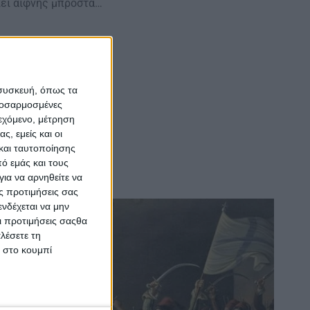
λει αίφνης μπροστά…
 συσκευή, όπως τα
προσαρμοσμένες
ιεχόμενο, μέτρηση
ς, εμείς και οι
και ταυτοποίησης
ό εμάς και τους
ια να αρνηθείτε να
ς προτιμήσεις σας
νδέχεται να μην
Οι προτιμήσεις σαςθα
λέσετε τη
κ στο κουμπί