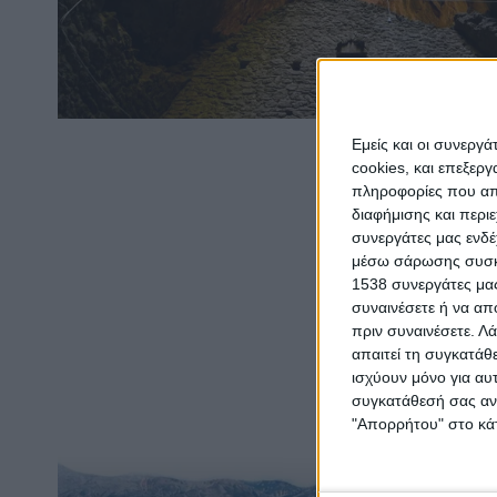
Εμείς και οι συνεργ
cookies, και επεξε
πληροφορίες που απο
διαφήμισης και περι
συνεργάτες μας ενδέ
μέσω σάρωσης συσκευ
1538 συνεργάτες μας
συναινέσετε ή να απ
πριν συναινέσετε.
Λά
απαιτεί τη συγκατάθ
ισχύουν μόνο για αυ
συγκατάθεσή σας ανά
"Απορρήτου" στο κάτ