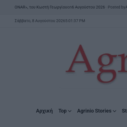
Skip
on
6 Αυγούστου 2026
Posted by
AgrinioS
 | «ONAR», του Κωστή Γεωργίου
to
content
Σάββατο, 8 Αυγούστου 2026
5
:
01
:
38
PM
AgrinioStories
Αρχική
Top
Agrinio Stories
St