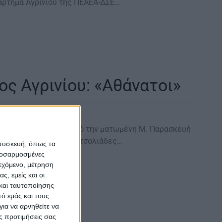
άρτημα Αγρινίου της ΠΕΑΕΑ-ΔΣΕ…
ς Αγρινίου: «Αθάνατοι»
ρόνια έχουν περάσει από την ματωμένη Μ. Παρασκευή
ευή ξημέρωμα. Γερμανοτσολιάδες…
 συσκευή, όπως τα
προσαρμοσμένες
ιεχόμενο, μέτρηση
ς, εμείς και οι
και ταυτοποίησης
ό εμάς και τους
ια να αρνηθείτε να
ς προτιμήσεις σας