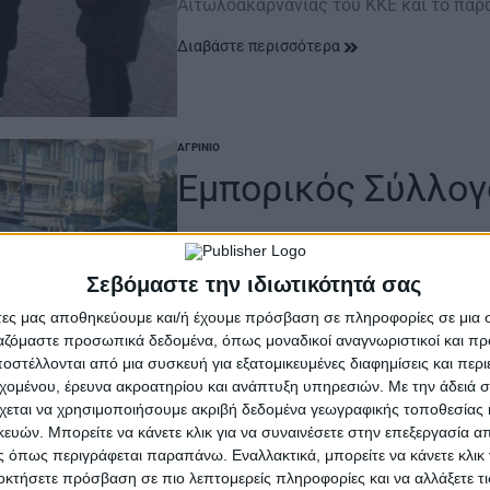
Αιτωλοακαρνανίας του ΚΚΕ και το παρ
Διαβάστε περισσότερα
ΑΓΡΊΝΙΟ
POSTED
IN
Εμπορικός Σύλλογο
14 Απριλίου 2023
on
Σεβόμαστε την ιδιωτικότητά σας
Εμπορικός Σύλλογος Αγρινίου.: «79 χ
του Αγρινίου» «14 Απρίλη, Μ. Παρασκ
άτες μας αποθηκεύουμε και/ή έχουμε πρόσβαση σε πληροφορίες σε μια
ργαζόμαστε προσωπικά δεδομένα, όπως μοναδικοί αναγνωριστικοί και 
Διαβάστε περισσότερα
στέλλονται από μια συσκευή για εξατομικευμένες διαφημίσεις και περ
εχομένου, έρευνα ακροατηρίου και ανάπτυξη υπηρεσιών.
Με την άδειά σα
χεται να χρησιμοποιήσουμε ακριβή δεδομένα γεωγραφικής τοποθεσίας 
ών. Μπορείτε να κάνετε κλικ για να συναινέσετε στην επεξεργασία απ
 όπως περιγράφεται παραπάνω. Εναλλακτικά, μπορείτε να κάνετε κλικ γ
οκτήσετε πρόσβαση σε πιο λεπτομερείς πληροφορίες και να αλλάξετε τι