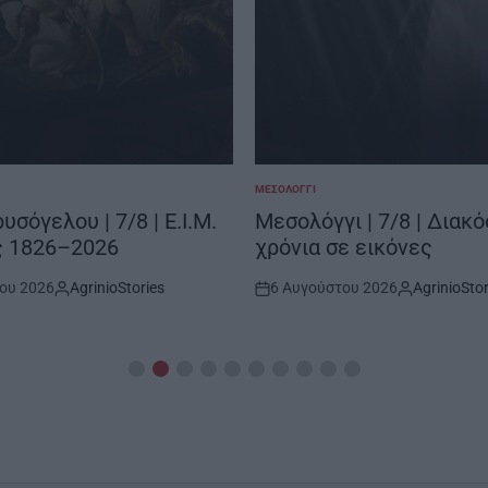
ΜΕΣΟΛΌΓΓΙ
POSTED
IN
υσόγελου | 7/8 | Ε.Ι.Μ.
Μεσολόγγι | 7/8 | Διακό
ς 1826–2026
χρόνια σε εικόνες
ου 2026
AgrinioStories
6 Αυγούστου 2026
AgrinioStor
By:
Post
By:
Date