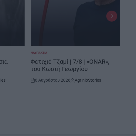
ΝΑΥΠΑΚΤΊΑ
ΜΕΣΟΛ
POSTED
POSTE
IN
IN
σια
Φετιχιέ Τζαμί | 7/8 | «ONAR»,
Βυρ
του Κωστή Γεωργίου
Έκθ
ies
6 Αυγούστου 2026
AgrinioStories
6 
Post
By:
Post
Date
Date