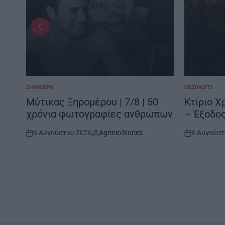
ΞΗΡΟΜΕΡΟ
ΜΕΣΟΛΌΓΓΙ
POSTED
POSTED
IN
IN
 της
Μύτικας Ξηρομέρου | 7/8 | 50
Κτίριο Χρ
χρόνια φωτογραφίες ανθρώπων
– Έξοδο
6 Αυγούστου 2026
AgrinioStories
6 Αυγούστ
Post
By:
Post
Date
Date