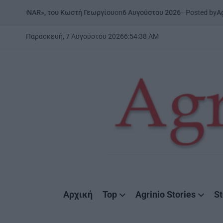
Skip
on
6 Αυγούστου 2026
Posted by
AgrinioStor
«ONAR», του Κωστή Γεωργίου
to
content
Παρασκευή, 7 Αυγούστου 2026
6
:
54
:
38
AM
AgrinioStories
Αρχική
Top
Agrinio Stories
St