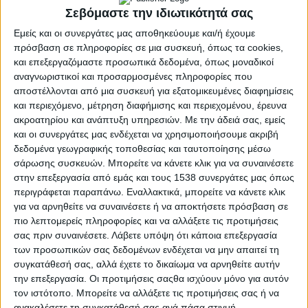
Σεβόμαστε την ιδιωτικότητά σας
Εμείς και οι συνεργάτες μας αποθηκεύουμε και/ή έχουμε
πρόσβαση σε πληροφορίες σε μια συσκευή, όπως τα cookies,
και επεξεργαζόμαστε προσωπικά δεδομένα, όπως μοναδικοί
αναγνωριστικοί και προσαρμοσμένες πληροφορίες που
αποστέλλονται από μια συσκευή για εξατομικευμένες διαφημίσεις
και περιεχόμενο, μέτρηση διαφήμισης και περιεχομένου, έρευνα
ακροατηρίου και ανάπτυξη υπηρεσιών.
Με την άδειά σας, εμείς
και οι συνεργάτες μας ενδέχεται να χρησιμοποιήσουμε ακριβή
δεδομένα γεωγραφικής τοποθεσίας και ταυτοποίησης μέσω
σάρωσης συσκευών. Μπορείτε να κάνετε κλικ για να συναινέσετε
ΠΟΛΙΤΙΣΜΌΣ
POSTED
στην επεξεργασία από εμάς και τους 1538 συνεργάτες μας όπως
IN
Στοιχειωμένοι ΙΙ | Μια
περιγράφεται παραπάνω. Εναλλακτικά, μπορείτε να κάνετε κλικ
για να αρνηθείτε να συναινέσετε ή να αποκτήσετε πρόσβαση σε
λαϊκή όπερα του Δημήτρη
πιο λεπτομερείς πληροφορίες και να αλλάξετε τις προτιμήσεις
σας πριν συναινέσετε.
Λάβετε υπόψη ότι κάποια επεξεργασία
Μαραμή
των προσωπικών σας δεδομένων ενδέχεται να μην απαιτεί τη
συγκατάθεσή σας, αλλά έχετε το δικαίωμα να αρνηθείτε αυτήν
την επεξεργασία. Οι προτιμήσεις σαςθα ισχύουν μόνο για αυτόν
20 Σεπτεμβρίου 2025
τον ιστότοπο. Μπορείτε να αλλάξετε τις προτιμήσεις σας ή να
on
ανακαλέσετε τη συγκατάθεσή σας ανά πάσα στιγμή