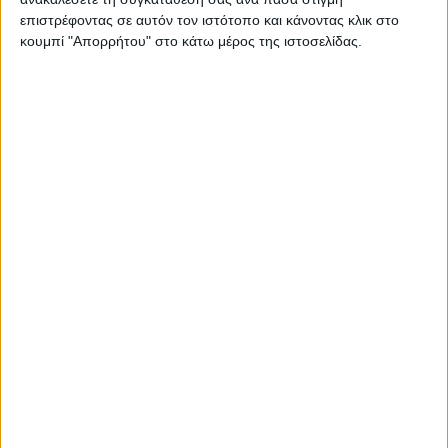
... Μυκηναϊκοί Τάφοι Ετεοκλή και Πολυνείκη (Καστέλια) |
επιστρέφοντας σε αυτόν τον ιστότοπο και κάνοντας κλικ στο
Στοιχειωμένοι ΙΙ: Το Ξύπνημα των Ετεοκλή και
κουμπί "Απορρήτου" στο κάτω μέρος της ιστοσελίδας.
Πολυνείκη | Μια λαϊκή όπερα…
Διαβάστε περισσότερα