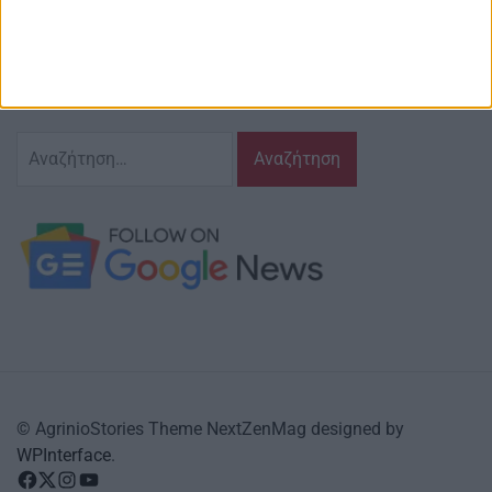
Ζούμε σ’ αυτόν τον τόπο,
γράφουμε και αναδεικνυούμε τα ζητήματα
και τις δράσεις που τον αφορούν…
κι έχουμε πάντα…
το νου μας
Αναζήτηση
για:
© AgrinioStories Theme NextZenMag designed by
WPInterface
.
facebook
Twitter
instagram
YouTube