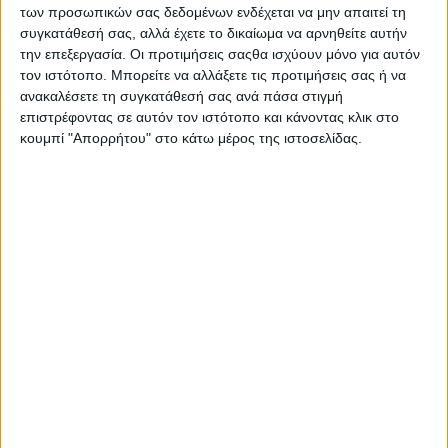
ελευθεροτυπίας
των προσωπικών σας δεδομένων ενδέχεται να μην απαιτεί τη
23 Μαρτίου 2026
on
συγκατάθεσή σας, αλλά έχετε το δικαίωμα να αρνηθείτε αυτήν
... | 2ο Γενικό Λύκειο Μεσολογγίου | Στα βήματα της
την επεξεργασία. Οι προτιμήσεις σαςθα ισχύουν μόνο για αυτόν
μνήμης και της ελευθεροτυπίας | Μια επετειακή
τον ιστότοπο. Μπορείτε να αλλάξετε τις προτιμήσεις σας ή να
ανακαλέσετε τη συγκατάθεσή σας ανά πάσα στιγμή
συνάντηση μαθητών που…
επιστρέφοντας σε αυτόν τον ιστότοπο και κάνοντας κλικ στο
Διαβάστε περισσότερα
κουμπί "Απορρήτου" στο κάτω μέρος της ιστοσελίδας.