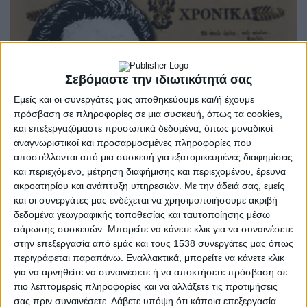
Σεβόμαστε την ιδιωτικότητά σας
Εμείς και οι συνεργάτες μας αποθηκεύουμε και/ή έχουμε
πρόσβαση σε πληροφορίες σε μια συσκευή, όπως τα cookies,
και επεξεργαζόμαστε προσωπικά δεδομένα, όπως μοναδικοί
αναγνωριστικοί και προσαρμοσμένες πληροφορίες που
αποστέλλονται από μια συσκευή για εξατομικευμένες διαφημίσεις
και περιεχόμενο, μέτρηση διαφήμισης και περιεχομένου, έρευνα
ακροατηρίου και ανάπτυξη υπηρεσιών.
Με την άδειά σας, εμείς
και οι συνεργάτες μας ενδέχεται να χρησιμοποιήσουμε ακριβή
ΜΕΣΟΛΌΓΓΙ
POSTED
δεδομένα γεωγραφικής τοποθεσίας και ταυτοποίησης μέσω
IN
2ο Γενικό Λύκειο
σάρωσης συσκευών. Μπορείτε να κάνετε κλικ για να συναινέσετε
στην επεξεργασία από εμάς και τους 1538 συνεργάτες μας όπως
Μεσολογγίου | Στα βήματα
περιγράφεται παραπάνω. Εναλλακτικά, μπορείτε να κάνετε κλικ
για να αρνηθείτε να συναινέσετε ή να αποκτήσετε πρόσβαση σε
της μνήμης και της
πιο λεπτομερείς πληροφορίες και να αλλάξετε τις προτιμήσεις
σας πριν συναινέσετε.
Λάβετε υπόψη ότι κάποια επεξεργασία