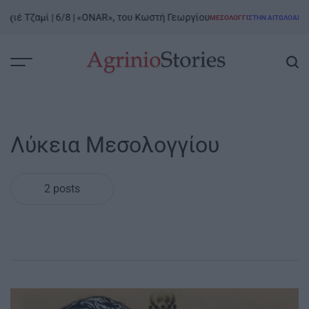
Skip
χιέ Τζαμί | 6/8 | «ONAR», του Κωστή Γεωργίου
ΜΕΣΟΛΌΓΓΙ
ΣΤΗΝ ΑΙΤΩΛΟΑΚΑΡΝ
to
POSTED
IN
content
AgrinioStories
Λύκεια Μεσολογγίου
2 posts