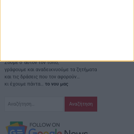
και άλλες ειδήσεις μετά σχολίων
Red line Κοιν.Σ.Επ.
Αναστασιάδη 4 Αγρίνιο Τ.Κ.: 30131
Email ιστοσελίδας:
info@agriniostories.gr
Περιγραφή
Ζούμε σ’ αυτόν τον τόπο,
γράφουμε και αναδεικνυούμε τα ζητήματα
και τις δράσεις που τον αφορούν…
κι έχουμε πάντα…
το νου μας
Αναζήτηση
για: