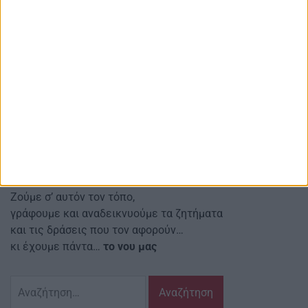
AgrinioStories
Αγρινιώτικες, Περιφερειακές, Εγχώριες
και άλλες ειδήσεις μετά σχολίων
Red line Κοιν.Σ.Επ.
Αναστασιάδη 4 Αγρίνιο Τ.Κ.: 30131
Email ιστοσελίδας:
info@agriniostories.gr
Περιγραφή
Ζούμε σ’ αυτόν τον τόπο,
γράφουμε και αναδεικνυούμε τα ζητήματα
και τις δράσεις που τον αφορούν…
κι έχουμε πάντα…
το νου μας
Αναζήτηση
για: