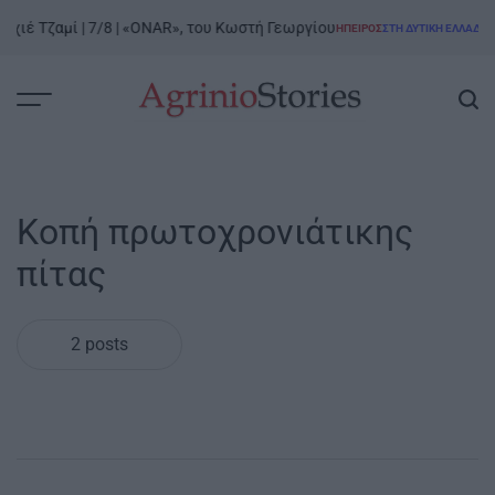
Skip
χιέ Τζαμί | 7/8 | «ONAR», του Κωστή Γεωργίου
Ρο
ΉΠΕΙΡΟΣ
ΣΤΗ ΔΥΤΙΚΉ ΕΛΛΆΔΑ
to
POSTED
IN
content
AgrinioStories
Κοπή πρωτοχρονιάτικης
πίτας
2 posts