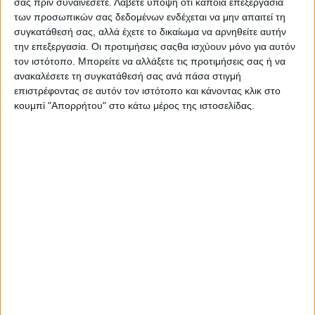
σας πριν συναινέσετε.
Λάβετε υπόψη ότι κάποια επεξεργασία
των προσωπικών σας δεδομένων ενδέχεται να μην απαιτεί τη
συγκατάθεσή σας, αλλά έχετε το δικαίωμα να αρνηθείτε αυτήν
14 Ιανουαρίου 2024
on
την επεξεργασία. Οι προτιμήσεις σαςθα ισχύουν μόνο για αυτόν
Το ΤΕΕ Αιτωλοακαρνανίας κόβει την πρωτοχρονιάτικη
τον ιστότοπο. Μπορείτε να αλλάξετε τις προτιμήσεις σας ή να
ανακαλέσετε τη συγκατάθεσή σας ανά πάσα στιγμή
πίτα του στην αίθουσα των εκδηλώσεων του Κατά τη
επιστρέφοντας σε αυτόν τον ιστότοπο και κάνοντας κλικ στο
διάρκεια θα βραβευτούν οι τρεις…
κουμπί "Απορρήτου" στο κάτω μέρος της ιστοσελίδας.
Διαβάστε περισσότερα