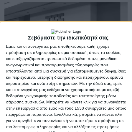
Σεβόμαστε την ιδιωτικότητά σας
Εμείς και οι συνεργάτες μας αποθηκεύουμε και/ή έχουμε
πρόσβαση σε πληροφορίες σε μια συσκευή, όπως τα cookies,
και επεξεργαζόμαστε προσωπικά δεδομένα, όπως μοναδικοί
αναγνωριστικοί και προσαρμοσμένες πληροφορίες που
αποστέλλονται από μια συσκευή για εξατομικευμένες διαφημίσεις
και περιεχόμενο, μέτρηση διαφήμισης και περιεχομένου, έρευνα
ακροατηρίου και ανάπτυξη υπηρεσιών.
Με την άδειά σας, εμείς
και οι συνεργάτες μας ενδέχεται να χρησιμοποιήσουμε ακριβή
δεδομένα γεωγραφικής τοποθεσίας και ταυτοποίησης μέσω
ΑΙΤ/ΝΊΑ
POSTED
σάρωσης συσκευών. Μπορείτε να κάνετε κλικ για να συναινέσετε
IN
ΤΕΕ Αιτωλοακαρνανίας –
στην επεξεργασία από εμάς και τους 1538 συνεργάτες μας όπως
περιγράφεται παραπάνω. Εναλλακτικά, μπορείτε να κάνετε κλικ
Κοπή πρωτοχρονιάτικης
για να αρνηθείτε να συναινέσετε ή να αποκτήσετε πρόσβαση σε
πιο λεπτομερείς πληροφορίες και να αλλάξετε τις προτιμήσεις
πίτας