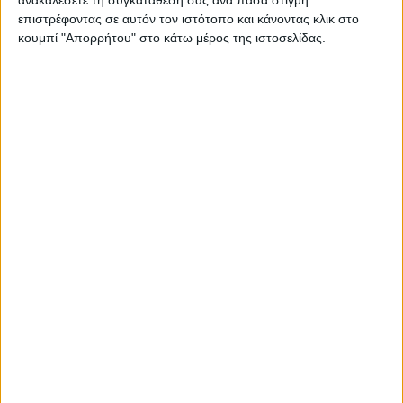
| ΔΗΜΟΣ ΤΗΣ ΙΕΡΗΣ ΠΟΛΗΣ ΤΟΥ ΜΕΣΟΛΟΓΓΙΟΥ | -
επιστρέφοντας σε αυτόν τον ιστότοπο και κάνοντας κλικ στο
ΚΟΙΝΟΤΗΤΑ ΑΙΤΩΛΙΚΟΥ - Σάββατο, 28 Σεπτεμβρίου 2024
κουμπί "Απορρήτου" στο κάτω μέρος της ιστοσελίδας.
– Γιορτή Ψαριού 2024…
Διαβάστε περισσότερα