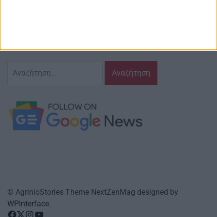
Ζούμε σ’ αυτόν τον τόπο,
γράφουμε και αναδεικνυούμε τα ζητήματα
και τις δράσεις που τον αφορούν…
κι έχουμε πάντα…
το νου μας
Αναζήτηση
για:
© AgrinioStories Theme NextZenMag designed by
WPInterface
.