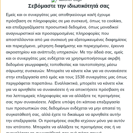
Σεβόμαστε την ιδιωτικότητά σας
Εμείς και οι συνεργάτες μας αποθηκεύουμε και/ή έχουμε
πρόσβαση σε πληροφορίες σε μια συσκευή, όπως τα cookies,
και επεξεργαζόμαστε προσωπικά δεδομένα, όπως μοναδικοί
αναγνωριστικοί και προσαρμοσμένες πληροφορίες που
αποστέλλονται από μια συσκευή για εξατομικευμένες διαφημίσεις
και περιεχόμενο, μέτρηση διαφήμισης και περιεχομένου, έρευνα
ακροατηρίου και ανάπτυξη υπηρεσιών.
Με την άδειά σας, εμείς
και οι συνεργάτες μας ενδέχεται να χρησιμοποιήσουμε ακριβή
δεδομένα γεωγραφικής τοποθεσίας και ταυτοποίησης μέσω
σάρωσης συσκευών. Μπορείτε να κάνετε κλικ για να συναινέσετε
στην επεξεργασία από εμάς και τους 1538 συνεργάτες μας όπως
περιγράφεται παραπάνω. Εναλλακτικά, μπορείτε να κάνετε κλικ
ΜΕΣΟΛΌΓΓΙ
για να αρνηθείτε να συναινέσετε ή να αποκτήσετε πρόσβαση σε
POSTED
IN
Αιτωλικό | Γιορτή Ψαριού
πιο λεπτομερείς πληροφορίες και να αλλάξετε τις προτιμήσεις
σας πριν συναινέσετε.
Λάβετε υπόψη ότι κάποια επεξεργασία
2024
των προσωπικών σας δεδομένων ενδέχεται να μην απαιτεί τη
συγκατάθεσή σας, αλλά έχετε το δικαίωμα να αρνηθείτε αυτήν
την επεξεργασία. Οι προτιμήσεις σαςθα ισχύουν μόνο για αυτόν
23 Σεπτεμβρίου 2024
τον ιστότοπο. Μπορείτε να αλλάξετε τις προτιμήσεις σας ή να
on
ανακαλέσετε τη συγκατάθεσή σας ανά πάσα στιγμή