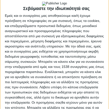
Σεβόμαστε την ιδιωτικότητά σας
Εμείς και οι συνεργάτες μας αποθηκεύουμε και/ή έχουμε
πρόσβαση σε πληροφορίες σε μια συσκευή, όπως τα cookies,
και επεξεργαζόμαστε προσωπικά δεδομένα, όπως μοναδικοί
αναγνωριστικοί και προσαρμοσμένες πληροφορίες που
αποστέλλονται από μια συσκευή για εξατομικευμένες διαφημίσεις
και περιεχόμενο, μέτρηση διαφήμισης και περιεχομένου, έρευνα
ακροατηρίου και ανάπτυξη υπηρεσιών.
Με την άδειά σας, εμείς
και οι συνεργάτες μας ενδέχεται να χρησιμοποιήσουμε ακριβή
δεδομένα γεωγραφικής τοποθεσίας και ταυτοποίησης μέσω
σάρωσης συσκευών. Μπορείτε να κάνετε κλικ για να συναινέσετε
στην επεξεργασία από εμάς και τους 1538 συνεργάτες μας όπως
περιγράφεται παραπάνω. Εναλλακτικά, μπορείτε να κάνετε κλικ
για να αρνηθείτε να συναινέσετε ή να αποκτήσετε πρόσβαση σε
Π.Δ.Ε.
πιο λεπτομερείς πληροφορίες και να αλλάξετε τις προτιμήσεις
POSTED
IN
Δήμος Πατρέων: Από
σας πριν συναινέσετε.
Λάβετε υπόψη ότι κάποια επεξεργασία
των προσωπικών σας δεδομένων ενδέχεται να μην απαιτεί τη
σήμερα 19/8 οι αιτήσεις
συγκατάθεσή σας, αλλά έχετε το δικαίωμα να αρνηθείτε αυτήν
την επεξεργασία. Οι προτιμήσεις σαςθα ισχύουν μόνο για αυτόν
για δωρεάν εκμάθηση
τον ιστότοπο. Μπορείτε να αλλάξετε τις προτιμήσεις σας ή να