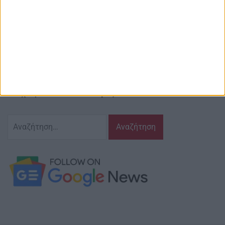
Email ιστοσελίδας:
info@agriniostories.gr
Περιγραφή
Ζούμε σ’ αυτόν τον τόπο,
γράφουμε και αναδεικνυούμε τα ζητήματα
και τις δράσεις που τον αφορούν…
κι έχουμε πάντα…
το νου μας
Αναζήτηση
για: