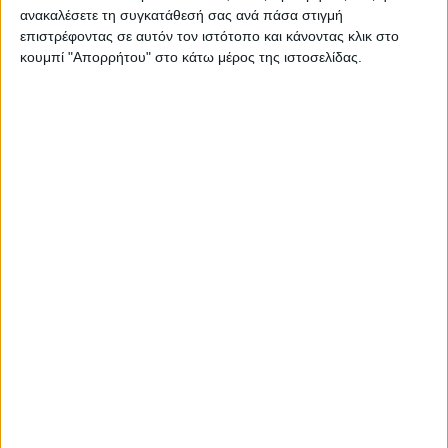
ανακαλέσετε τη συγκατάθεσή σας ανά πάσα στιγμή
ξένων γλωσσών
επιστρέφοντας σε αυτόν τον ιστότοπο και κάνοντας κλικ στο
19 Αυγούστου 2024
κουμπί "Απορρήτου" στο κάτω μέρος της ιστοσελίδας.
on
Κοινωνικός Οργανισμός Δήμου Πατρέων Ξεκινά σήμερα
19/8 η υποβολή αιτήσεων, για το πρόγραμμα
υποστήριξης εκμάθησης ξένων γλωσσών σε παιδιά
οικονομικά…
Διαβάστε περισσότερα