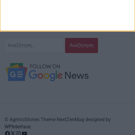
Ζούμε σ’ αυτόν τον τόπο,
γράφουμε και αναδεικνυούμε τα ζητήματα
και τις δράσεις που τον αφορούν…
κι έχουμε πάντα…
το νου μας
Αναζήτηση
για:
© AgrinioStories Theme NextZenMag designed by
WPInterface
.