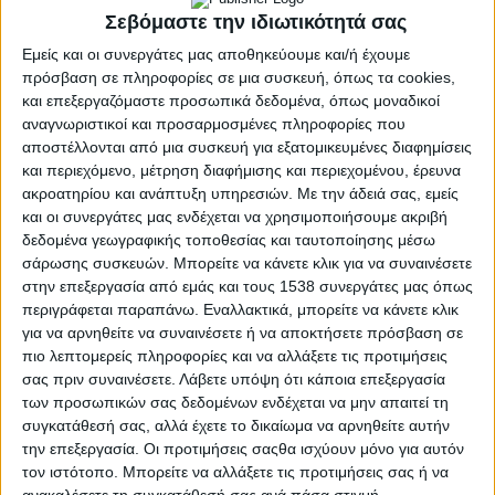
Σεβόμαστε την ιδιωτικότητά σας
Εμείς και οι συνεργάτες μας αποθηκεύουμε και/ή έχουμε
πρόσβαση σε πληροφορίες σε μια συσκευή, όπως τα cookies,
και επεξεργαζόμαστε προσωπικά δεδομένα, όπως μοναδικοί
αναγνωριστικοί και προσαρμοσμένες πληροφορίες που
αποστέλλονται από μια συσκευή για εξατομικευμένες διαφημίσεις
και περιεχόμενο, μέτρηση διαφήμισης και περιεχομένου, έρευνα
ακροατηρίου και ανάπτυξη υπηρεσιών.
Με την άδειά σας, εμείς
και οι συνεργάτες μας ενδέχεται να χρησιμοποιήσουμε ακριβή
δεδομένα γεωγραφικής τοποθεσίας και ταυτοποίησης μέσω
σάρωσης συσκευών. Μπορείτε να κάνετε κλικ για να συναινέσετε
στην επεξεργασία από εμάς και τους 1538 συνεργάτες μας όπως
περιγράφεται παραπάνω. Εναλλακτικά, μπορείτε να κάνετε κλικ
ΑΝΑΚΟΙΝΏΣΕΙΣ
για να αρνηθείτε να συναινέσετε ή να αποκτήσετε πρόσβαση σε
POSTED
IN
Άνω Μακρυνού – Αποχή
πιο λεπτομερείς πληροφορίες και να αλλάξετε τις προτιμήσεις
σας πριν συναινέσετε.
Λάβετε υπόψη ότι κάποια επεξεργασία
από τις ευρωεκλογές
των προσωπικών σας δεδομένων ενδέχεται να μην απαιτεί τη
συγκατάθεσή σας, αλλά έχετε το δικαίωμα να αρνηθείτε αυτήν
την επεξεργασία. Οι προτιμήσεις σαςθα ισχύουν μόνο για αυτόν
11 Απριλίου 2024
τον ιστότοπο. Μπορείτε να αλλάξετε τις προτιμήσεις σας ή να
on
ανακαλέσετε τη συγκατάθεσή σας ανά πάσα στιγμή