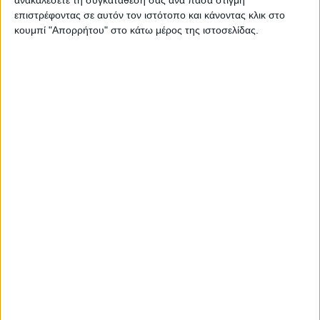
Αποχή από τις ευρωεκλογές για τους κατοίκους στη
επιστρέφοντας σε αυτόν τον ιστότοπο και κάνοντας κλικ στο
Μακρυνού (ή Άνω Μακρυνού) του Δήμου Αγρινίου
κουμπί "Απορρήτου" στο κάτω μέρος της ιστοσελίδας.
Αιτωλοακαρνανίας! Μπορεί κανείς να φανταστεί…
Διαβάστε περισσότερα