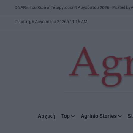
Skip
on
4 Αυγούστου 2026
Posted by
AgrinioS
 | «ONAR», του Κωστή Γεωργίου
to
content
Πέμπτη, 6 Αυγούστου 2026
5
:
11
:
17
AM
AgrinioStories
Αρχική
Top
Agrinio Stories
St