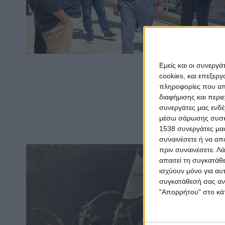
Εμείς και οι συνεργ
cookies, και επεξε
πληροφορίες που απο
διαφήμισης και περι
συνεργάτες μας ενδέ
μέσω σάρωσης συσκευ
1538 συνεργάτες μας
συναινέσετε ή να απ
πριν συναινέσετε.
Λά
απαιτεί τη συγκατάθ
ισχύουν μόνο για αυ
συγκατάθεσή σας ανά
"Απορρήτου" στο κάτ