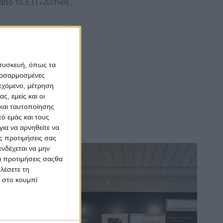
πό το Ε.Π «Δυτική…
 συσκευή, όπως τα
προσαρμοσμένες
ιεχόμενο, μέτρηση
ς, εμείς και οι
και ταυτοποίησης
ό εμάς και τους
ια να αρνηθείτε να
ς προτιμήσεις σας
νδέχεται να μην
Οι προτιμήσεις σαςθα
λέσετε τη
κ στο κουμπί