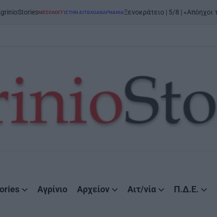
tories
Ξενοκράτειο | 5/8 | «Απόηχοι της Εξ
ΜΕΣΟΛΌΓΓΙ
ΣΤΗΝ ΑΙΤΩΛΟΑΚΑΡΝΑΝΊΑ
POSTED
IN
ories
Αγρίνιο
Αρχείον
Αιτ/νία
Π.Δ.Ε.