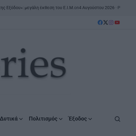
on
4 Αυγούστου 2026
Posted by
Agrinio
όδου»: μεγάλη έκθεση του Ε.Ι.Μ.
facebook
Twitter
instagram
YouTube
Δυτικά
Πολιτισμός
Έξοδος