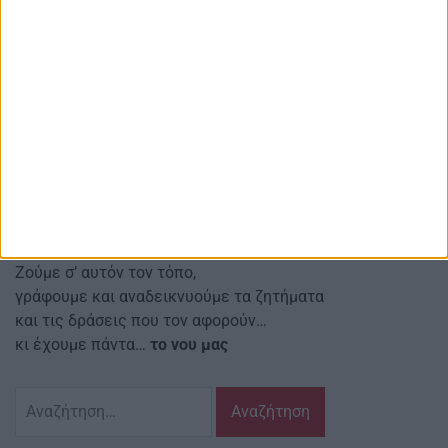
AgrinioStories
Αγρινιώτικες, Περιφερειακές, Εγχώριες
και άλλες ειδήσεις μετά σχολίων
Red line Κοιν.Σ.Επ.
Αναστασιάδη 4 Αγρίνιο Τ.Κ.: 30131
Email ιστοσελίδας:
info@agriniostories.gr
Περιγραφή
Ζούμε σ’ αυτόν τον τόπο,
γράφουμε και αναδεικνυούμε τα ζητήματα
και τις δράσεις που τον αφορούν…
κι έχουμε πάντα…
το νου μας
Αναζήτηση
για: