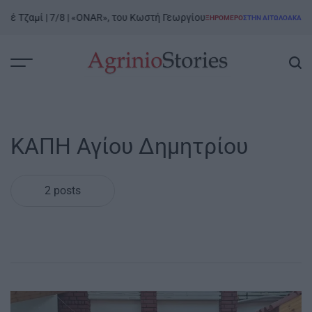
Skip
ιέ Τζαμί | 7/8 | «ONAR», του Κωστή Γεωργίου
ΞΗΡΟΜΕΡΟ
ΣΤΗΝ ΑΙΤΩΛΟΑΚΑΡΝΑΝ
to
POSTED
IN
content
AgrinioStories
ΚΑΠΗ Αγίου Δημητρίου
2 posts