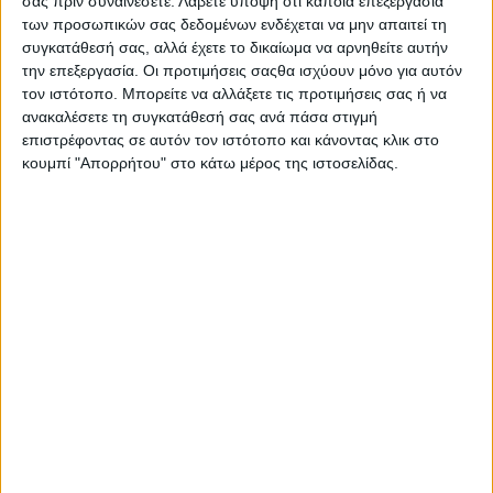
σας πριν συναινέσετε.
Λάβετε υπόψη ότι κάποια επεξεργασία
15 Ιανουαρίου 2025
των προσωπικών σας δεδομένων ενδέχεται να μην απαιτεί τη
on
συγκατάθεσή σας, αλλά έχετε το δικαίωμα να αρνηθείτε αυτήν
. Δήμος Αγρινίου Έκοψε την πρωτοχρονιάτικη
την επεξεργασία. Οι προτιμήσεις σαςθα ισχύουν μόνο για αυτόν
βασιλόπιτα η οικογένεια του ΚΑΠΗ Αγίου Δημητρίου Ο
τον ιστότοπο. Μπορείτε να αλλάξετε τις προτιμήσεις σας ή να
Δήμαρχος Αγρινίου Γιώργος Παπαναστασίου και ο…
ανακαλέσετε τη συγκατάθεσή σας ανά πάσα στιγμή
επιστρέφοντας σε αυτόν τον ιστότοπο και κάνοντας κλικ στο
Διαβάστε περισσότερα
κουμπί "Απορρήτου" στο κάτω μέρος της ιστοσελίδας.