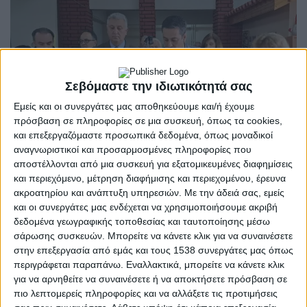
Σεβόμαστε την ιδιωτικότητά σας
Εμείς και οι συνεργάτες μας αποθηκεύουμε και/ή έχουμε
πρόσβαση σε πληροφορίες σε μια συσκευή, όπως τα cookies,
και επεξεργαζόμαστε προσωπικά δεδομένα, όπως μοναδικοί
αναγνωριστικοί και προσαρμοσμένες πληροφορίες που
αποστέλλονται από μια συσκευή για εξατομικευμένες διαφημίσεις
και περιεχόμενο, μέτρηση διαφήμισης και περιεχομένου, έρευνα
ακροατηρίου και ανάπτυξη υπηρεσιών.
Με την άδειά σας, εμείς
ΑΓΡΊΝΙΟ
POSTED
και οι συνεργάτες μας ενδέχεται να χρησιμοποιήσουμε ακριβή
IN
Δήμος Αγρινίου | Έκοψε
δεδομένα γεωγραφικής τοποθεσίας και ταυτοποίησης μέσω
σάρωσης συσκευών. Μπορείτε να κάνετε κλικ για να συναινέσετε
την πίτα το ΚΑΠΗ Αγίου
στην επεξεργασία από εμάς και τους 1538 συνεργάτες μας όπως
περιγράφεται παραπάνω. Εναλλακτικά, μπορείτε να κάνετε κλικ
Δημητρίου
για να αρνηθείτε να συναινέσετε ή να αποκτήσετε πρόσβαση σε
πιο λεπτομερείς πληροφορίες και να αλλάξετε τις προτιμήσεις