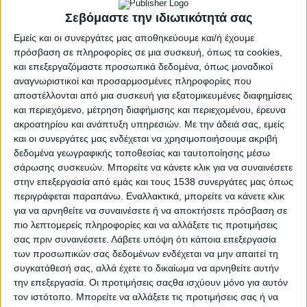
Σεβόμαστε την ιδιωτικότητά σας
Εμείς και οι συνεργάτες μας αποθηκεύουμε και/ή έχουμε
πρόσβαση σε πληροφορίες σε μια συσκευή, όπως τα cookies,
και επεξεργαζόμαστε προσωπικά δεδομένα, όπως μοναδικοί
αναγνωριστικοί και προσαρμοσμένες πληροφορίες που
αποστέλλονται από μια συσκευή για εξατομικευμένες διαφημίσεις
και περιεχόμενο, μέτρηση διαφήμισης και περιεχομένου, έρευνα
ακροατηρίου και ανάπτυξη υπηρεσιών.
Με την άδειά σας, εμείς
και οι συνεργάτες μας ενδέχεται να χρησιμοποιήσουμε ακριβή
δεδομένα γεωγραφικής τοποθεσίας και ταυτοποίησης μέσω
σάρωσης συσκευών. Μπορείτε να κάνετε κλικ για να συναινέσετε
στην επεξεργασία από εμάς και τους 1538 συνεργάτες μας όπως
περιγράφεται παραπάνω. Εναλλακτικά, μπορείτε να κάνετε κλικ
ΜΕΣΟΛΌΓΓΙ
POSTED
για να αρνηθείτε να συναινέσετε ή να αποκτήσετε πρόσβαση σε
IN
Ευηνοχώρι – 2ος
πιο λεπτομερείς πληροφορίες και να αλλάξετε τις προτιμήσεις
σας πριν συναινέσετε.
Λάβετε υπόψη ότι κάποια επεξεργασία
Καλυδώνιος Αγώνας
των προσωπικών σας δεδομένων ενδέχεται να μην απαιτεί τη
συγκατάθεσή σας, αλλά έχετε το δικαίωμα να αρνηθείτε αυτήν
Δρόμου
την επεξεργασία. Οι προτιμήσεις σαςθα ισχύουν μόνο για αυτόν
τον ιστότοπο. Μπορείτε να αλλάξετε τις προτιμήσεις σας ή να