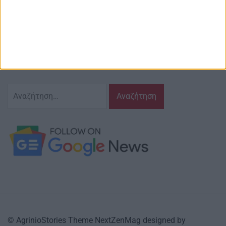
Περιγραφή
Ζούμε σ’ αυτόν τον τόπο,
γράφουμε και αναδεικνυούμε τα ζητήματα
και τις δράσεις που τον αφορούν…
κι έχουμε πάντα…
το νου μας
Αναζήτηση
για:
© AgrinioStories Theme NextZenMag designed by