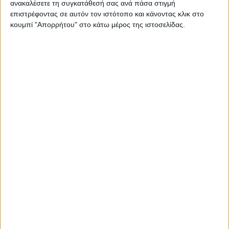
ανακαλέσετε τη συγκατάθεσή σας ανά πάσα στιγμή
4 Σεπτεμβρίου 2023
επιστρέφοντας σε αυτόν τον ιστότοπο και κάνοντας κλικ στο
on
κουμπί "Απορρήτου" στο κάτω μέρος της ιστοσελίδας.
Την Κυριακή 3 Σεπτεμβρίου 2023 διεξήχθη στο
Ευηνοχώρι Αιτωλοακαρνανίας ο 2ος Καλυδώνιος
Αγώνας Δρόμου με διαδρομές 8 χλμ., 4 χλμ.…
Διαβάστε περισσότερα