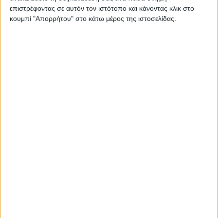
ημερολόγιο | Ο Δήμος Ιερής Πόλης Μεσολογγίου
επιστρέφοντας σε αυτόν τον ιστότοπο και κάνοντας κλικ στο
ανακοινώνει…
κουμπί "Απορρήτου" στο κάτω μέρος της ιστοσελίδας.
Διαβάστε περισσότερα