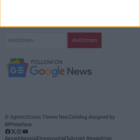
γράφουμε και αναδεικνυούμε τα ζητήματα
και τις δράσεις που τον αφορούν…
κι έχουμε πάντα…
το νου μας
Αναζήτηση
για:
© AgrinioStories Theme NextZenMag designed by
WPInterface
.
facebook
Twitter
instagram
YouTube
Αρχική
Αρχείο
Επικοινωνία
Πολιτική Απορρήτου