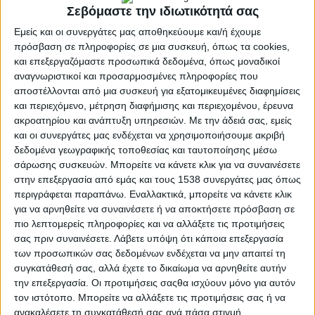
Σεβόμαστε την ιδιωτικότητά σας
Εμείς και οι συνεργάτες μας αποθηκεύουμε και/ή έχουμε
πρόσβαση σε πληροφορίες σε μια συσκευή, όπως τα cookies,
και επεξεργαζόμαστε προσωπικά δεδομένα, όπως μοναδικοί
αναγνωριστικοί και προσαρμοσμένες πληροφορίες που
αποστέλλονται από μια συσκευή για εξατομικευμένες διαφημίσεις
και περιεχόμενο, μέτρηση διαφήμισης και περιεχομένου, έρευνα
ακροατηρίου και ανάπτυξη υπηρεσιών.
Με την άδειά σας, εμείς
και οι συνεργάτες μας ενδέχεται να χρησιμοποιήσουμε ακριβή
δεδομένα γεωγραφικής τοποθεσίας και ταυτοποίησης μέσω
σάρωσης συσκευών. Μπορείτε να κάνετε κλικ για να συναινέσετε
ΜΕΣΟΛΌΓΓΙ
POSTED
στην επεξεργασία από εμάς και τους 1538 συνεργάτες μας όπως
IN
Δήμος Μεσολογγίου |
περιγράφεται παραπάνω. Εναλλακτικά, μπορείτε να κάνετε κλικ
για να αρνηθείτε να συναινέσετε ή να αποκτήσετε πρόσβαση σε
Καλοκαίρι 2025
πιο λεπτομερείς πληροφορίες και να αλλάξετε τις προτιμήσεις
σας πριν συναινέσετε.
Λάβετε υπόψη ότι κάποια επεξεργασία
των προσωπικών σας δεδομένων ενδέχεται να μην απαιτεί τη
28 Ιουνίου 2025
συγκατάθεσή σας, αλλά έχετε το δικαίωμα να αρνηθείτε αυτήν
on
την επεξεργασία. Οι προτιμήσεις σαςθα ισχύουν μόνο για αυτόν
Δήμος Ιερής Πόλης Μεσολογγίου | Καλοκαίρι 2025 |
τον ιστότοπο. Μπορείτε να αλλάξετε τις προτιμήσεις σας ή να
Πλούσιο και πολυσυλλεκτικό το πολιτιστικό
ανακαλέσετε τη συγκατάθεσή σας ανά πάσα στιγμή