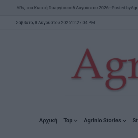
Skip
on
6 Αυγούστου 2026
Posted by
AgrinioStor
«ONAR», του Κωστή Γεωργίου
to
content
Σάββατο, 8 Αυγούστου 2026
12
:
27
:
04
PM
AgrinioStories
Αρχική
Top
Agrinio Stories
St