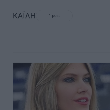
ΚΑΪΛΗ
1 post