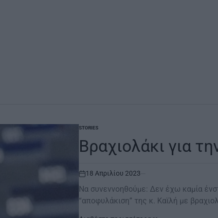
STORIES
POSTED
IN
Βραχιολάκι για την
18 Απριλίου 2023
on
Να συνεννοηθούμε: Δεν έχω καμία ένστ
“αποφυλάκιση” της κ. Καϊλή με βραχιο