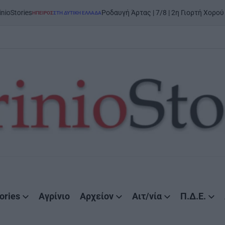
ies
Ροδαυγή Άρτας | 7/8 | 2η Γιορτή Χορού και Π
ΉΠΕΙΡΟΣ
ΣΤΗ ΔΥΤΙΚΉ ΕΛΛΆΔΑ
POSTED
IN
ories
Αγρίνιο
Αρχείον
Αιτ/νία
Π.Δ.Ε.