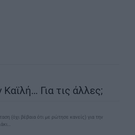
 Καϊλή… Για τις άλλες;
αση (όχι βέβαια ότι με ρώτησε κανείς) για την
λάκι…