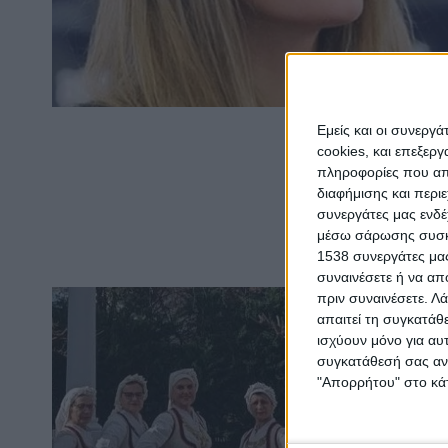
Εμείς και οι συνεργ
cookies, και επεξε
πληροφορίες που απο
διαφήμισης και περι
συνεργάτες μας ενδέ
μέσω σάρωσης συσκευ
1538 συνεργάτες μας
συναινέσετε ή να απ
πριν συναινέσετε.
Λά
απαιτεί τη συγκατάθ
ισχύουν μόνο για αυ
συγκατάθεσή σας ανά
"Απορρήτου" στο κάτ