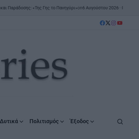
on
6 Αυγούστου 2026
Posted by
Agrini
αράδοσης: «Της Γης το Πανηγύρι»
facebook
Twitter
instagram
YouTube
Δυτικά
Πολιτισμός
Έξοδος