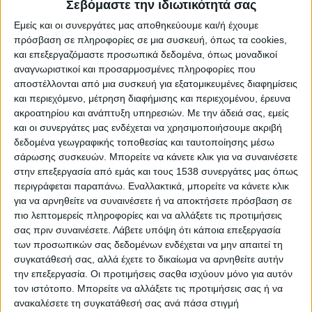
Σεβόμαστε την ιδιωτικότητά σας
Εμείς και οι συνεργάτες μας αποθηκεύουμε και/ή έχουμε
πρόσβαση σε πληροφορίες σε μια συσκευή, όπως τα cookies,
και επεξεργαζόμαστε προσωπικά δεδομένα, όπως μοναδικοί
αναγνωριστικοί και προσαρμοσμένες πληροφορίες που
αποστέλλονται από μια συσκευή για εξατομικευμένες διαφημίσεις
και περιεχόμενο, μέτρηση διαφήμισης και περιεχομένου, έρευνα
ακροατηρίου και ανάπτυξη υπηρεσιών.
Με την άδειά σας, εμείς
και οι συνεργάτες μας ενδέχεται να χρησιμοποιήσουμε ακριβή
δεδομένα γεωγραφικής τοποθεσίας και ταυτοποίησης μέσω
σάρωσης συσκευών. Μπορείτε να κάνετε κλικ για να συναινέσετε
στην επεξεργασία από εμάς και τους 1538 συνεργάτες μας όπως
Π.Δ.Ε.
POSTED
περιγράφεται παραπάνω. Εναλλακτικά, μπορείτε να κάνετε κλικ
IN
Οχυρώνεται η Φορμίκουλα
για να αρνηθείτε να συναινέσετε ή να αποκτήσετε πρόσβαση σε
πιο λεπτομερείς πληροφορίες και να αλλάξετε τις προτιμήσεις
σας πριν συναινέσετε.
Λάβετε υπόψη ότι κάποια επεξεργασία
28 Απριλίου 2025
on
των προσωπικών σας δεδομένων ενδέχεται να μην απαιτεί τη
... Δυτική Ελλάδα Οχυρώνεται η Φορμίκουλα Νέα ζώνη
συγκατάθεσή σας, αλλά έχετε το δικαίωμα να αρνηθείτε αυτήν
την επεξεργασία. Οι προτιμήσεις σαςθα ισχύουν μόνο για αυτόν
προστασίας για τη Μεσογειακή φώκια στο Ιόνιο Πρώτο
τον ιστότοπο. Μπορείτε να αλλάξετε τις προτιμήσεις σας ή να
βήμα για τη διατήρηση…
ανακαλέσετε τη συγκατάθεσή σας ανά πάσα στιγμή