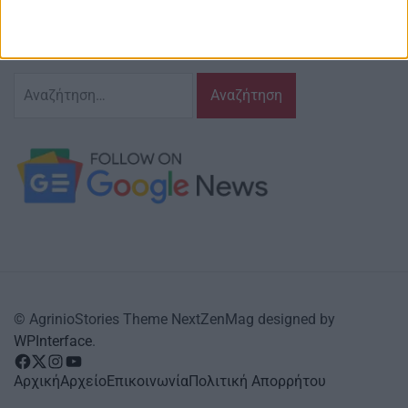
και τις δράσεις που τον αφορούν…
κι έχουμε πάντα…
το νου μας
Αναζήτηση
για:
© AgrinioStories Theme NextZenMag designed by
WPInterface
.
facebook
Twitter
instagram
YouTube
Αρχική
Αρχείο
Επικοινωνία
Πολιτική Απορρήτου