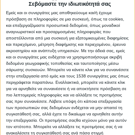
Σεβόμαστε την ιδιωτικότητά σας
Εμείς και οι συνεργάτες μας αποθηκεύουμε και/ή έχουμε
πρόσβαση σε πληροφορίες σε μια συσκευή, όπως τα cookies,
και επεξεργαζόμαστε προσωπικά δεδομένα, όπως μοναδικοί
αναγνωριστικοί και προσαρμοσμένες πληροφορίες που
αποστέλλονται από μια συσκευή για εξατομικευμένες διαφημίσεις
και περιεχόμενο, μέτρηση διαφήμισης και περιεχομένου, έρευνα
ακροατηρίου και ανάπτυξη υπηρεσιών.
Με την άδειά σας, εμείς
και οι συνεργάτες μας ενδέχεται να χρησιμοποιήσουμε ακριβή
δεδομένα γεωγραφικής τοποθεσίας και ταυτοποίησης μέσω
σάρωσης συσκευών. Μπορείτε να κάνετε κλικ για να συναινέσετε
ΙΣΤΟΡΊΕΣ
στην επεξεργασία από εμάς και τους 1538 συνεργάτες μας όπως
POSTED
IN
Γιατί «ρυτιδιάζουν» τα
περιγράφεται παραπάνω. Εναλλακτικά, μπορείτε να κάνετε κλικ
για να αρνηθείτε να συναινέσετε ή να αποκτήσετε πρόσβαση σε
δάχτυλα στο νερό;
πιο λεπτομερείς πληροφορίες και να αλλάξετε τις προτιμήσεις
σας πριν συναινέσετε.
Λάβετε υπόψη ότι κάποια επεξεργασία
των προσωπικών σας δεδομένων ενδέχεται να μην απαιτεί τη
συγκατάθεσή σας, αλλά έχετε το δικαίωμα να αρνηθείτε αυτήν
22 Ιουλίου 2023
on
την επεξεργασία. Οι προτιμήσεις σαςθα ισχύουν μόνο για αυτόν
Μπορεί να ακούγεται περίεργο αλλά το μούλιασμα στα
τον ιστότοπο. Μπορείτε να αλλάξετε τις προτιμήσεις σας ή να
δάχτυλα των χεριώνκαι των ποδιών είναι είναι ένα από
ανακαλέσετε τη συγκατάθεσή σας ανά πάσα στιγμή