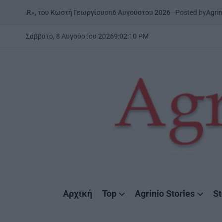
Skip
on
6 Αυγούστου 2026
Posted by
AgrinioStori
ONAR», του Κωστή Γεωργίου
to
content
Σάββατο, 8 Αυγούστου 2026
9
:
02
:
10
PM
AgrinioStories
Αρχική
Top
Agrinio Stories
St