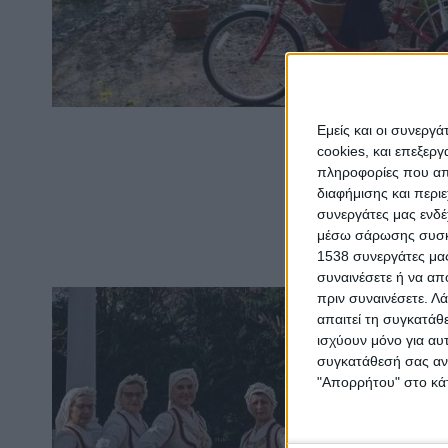
Εμείς και οι συνεργ
cookies, και επεξε
πληροφορίες που απο
διαφήμισης και περι
συνεργάτες μας ενδέ
μέσω σάρωσης συσκευ
1538 συνεργάτες μας
συναινέσετε ή να απ
πριν συναινέσετε.
Λά
απαιτεί τη συγκατάθ
ισχύουν μόνο για αυ
συγκατάθεσή σας ανά
"Απορρήτου" στο κάτ