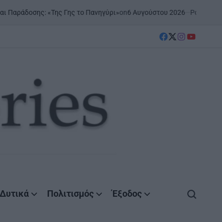
on
6 Αυγούστου 2026
Posted by
Agrinio
άδοσης: «Της Γης το Πανηγύρι»
facebook
Twitter
instagram
YouTube
Δυτικά
Πολιτισμός
Έξοδος