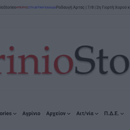
es
Ροδαυγή Άρτας | 7/8 | 2η Γιορτή Χορού και Παρ
ΉΠΕΙΡΟΣ
ΣΤΗ ΔΥΤΙΚΉ ΕΛΛΆΔΑ
POSTED
IN
ories
Αγρίνιο
Αρχείον
Αιτ/νία
Π.Δ.Ε.