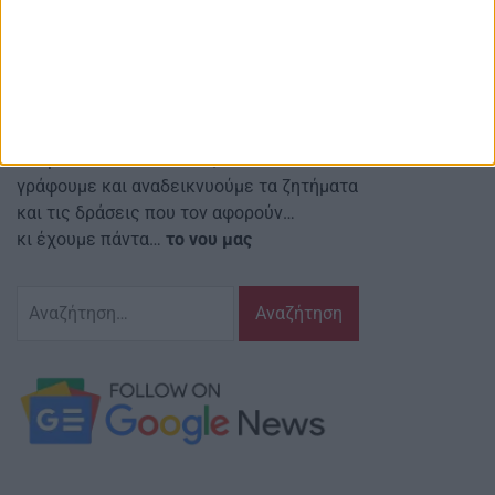
Αναστασιάδη 4 Αγρίνιο Τ.Κ.: 30131
Email ιστοσελίδας:
info@agriniostories.gr
Περιγραφή
Ζούμε σ’ αυτόν τον τόπο,
γράφουμε και αναδεικνυούμε τα ζητήματα
και τις δράσεις που τον αφορούν…
κι έχουμε πάντα…
το νου μας
Αναζήτηση
για: