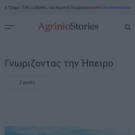
Skip
ιέ Τζαμί | 7/8 | «ONAR», του Κωστή Γεωργίου
Ροδ
ΉΠΕΙΡΟΣ
ΣΤΗ ΔΥΤΙΚΉ ΕΛΛΆΔΑ
to
POSTED
IN
content
AgrinioStories
Γνωριζοντας την Ήπειρο
2 posts