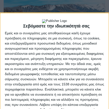
Σεβόμαστε την ιδιωτικότητά σας
Εμείς και οι συνεργάτες μας αποθηκεύουμε και/ή έχουμε
πρόσβαση σε πληροφορίες σε μια συσκευή, όπως τα cookies,
και επεξεργαζόμαστε προσωπικά δεδομένα, όπως μοναδικοί
αναγνωριστικοί και προσαρμοσμένες πληροφορίες που
αποστέλλονται από μια συσκευή για εξατομικευμένες διαφημίσεις
και περιεχόμενο, μέτρηση διαφήμισης και περιεχομένου, έρευνα
ακροατηρίου και ανάπτυξη υπηρεσιών.
Με την άδειά σας, εμείς
και οι συνεργάτες μας ενδέχεται να χρησιμοποιήσουμε ακριβή
ΤΌΠΟΙ
POSTED
δεδομένα γεωγραφικής τοποθεσίας και ταυτοποίησης μέσω
IN
Καλαρρύτες | Το πετράδι
σάρωσης συσκευών. Μπορείτε να κάνετε κλικ για να συναινέσετε
στην επεξεργασία από εμάς και τους 1538 συνεργάτες μας όπως
των βλάχων
περιγράφεται παραπάνω. Εναλλακτικά, μπορείτε να κάνετε κλικ
για να αρνηθείτε να συναινέσετε ή να αποκτήσετε πρόσβαση σε
πιο λεπτομερείς πληροφορίες και να αλλάξετε τις προτιμήσεις
25 Οκτωβρίου 2024
σας πριν συναινέσετε.
Λάβετε υπόψη ότι κάποια επεξεργασία
on