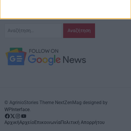
και τις δράσεις που τον αφορούν…
κι έχουμε πάντα…
το νου μας
Αναζήτηση
για:
© AgrinioStories Theme NextZenMag designed by
WPInterface
.
facebook
Twitter
instagram
YouTube
Αρχική
Αρχείο
Επικοινωνία
Πολιτική Απορρήτου