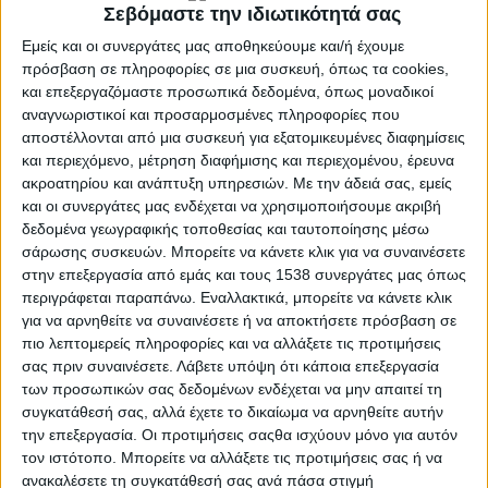
Σεβόμαστε την ιδιωτικότητά σας
Εμείς και οι συνεργάτες μας αποθηκεύουμε και/ή έχουμε
πρόσβαση σε πληροφορίες σε μια συσκευή, όπως τα cookies,
και επεξεργαζόμαστε προσωπικά δεδομένα, όπως μοναδικοί
αναγνωριστικοί και προσαρμοσμένες πληροφορίες που
αποστέλλονται από μια συσκευή για εξατομικευμένες διαφημίσεις
και περιεχόμενο, μέτρηση διαφήμισης και περιεχομένου, έρευνα
ακροατηρίου και ανάπτυξη υπηρεσιών.
Με την άδειά σας, εμείς
και οι συνεργάτες μας ενδέχεται να χρησιμοποιήσουμε ακριβή
δεδομένα γεωγραφικής τοποθεσίας και ταυτοποίησης μέσω
σάρωσης συσκευών. Μπορείτε να κάνετε κλικ για να συναινέσετε
ΠΟΛΙΤΙΣΜΌΣ
στην επεξεργασία από εμάς και τους 1538 συνεργάτες μας όπως
POSTED
IN
Ο Δήμος Αγρινίου γιόρτασε
περιγράφεται παραπάνω. Εναλλακτικά, μπορείτε να κάνετε κλικ
για να αρνηθείτε να συναινέσετε ή να αποκτήσετε πρόσβαση σε
την Τσικνοπέμπτη
πιο λεπτομερείς πληροφορίες και να αλλάξετε τις προτιμήσεις
σας πριν συναινέσετε.
Λάβετε υπόψη ότι κάποια επεξεργασία
των προσωπικών σας δεδομένων ενδέχεται να μην απαιτεί τη
συγκατάθεσή σας, αλλά έχετε το δικαίωμα να αρνηθείτε αυτήν
17 Φεβρουαρίου 2023
on
την επεξεργασία. Οι προτιμήσεις σαςθα ισχύουν μόνο για αυτόν
Ο Δήμος Αγρινίου γιόρτασε την Τσικνοπέμπτη στην
τον ιστότοπο. Μπορείτε να αλλάξετε τις προτιμήσεις σας ή να
πλατεία Δημοκρατίας με το Γαϊτανάκι που δένει
ανακαλέσετε τη συγκατάθεσή σας ανά πάσα στιγμή