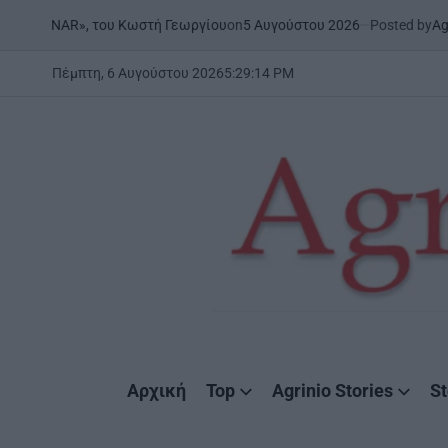
Skip
on
5 Αυγούστου 2026
Posted by
AgrinioStories
του Κωστή Γεωργίου
ΞΗΡΟΜ
to
POSTED
IN
content
Πέμπτη, 6 Αυγούστου 2026
5
:
29
:
16
PM
AgrinioStories
Αρχική
Top
Agrinio Stories
St