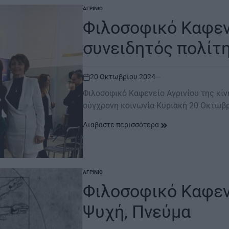
ΑΓΡΊΝΙΟ
POSTED
IN
Φιλοσοφικό Καφενε
συνειδητός πολίτ
20 Οκτωβρίου 2024
on
Φιλοσοφικό Καφενείο Αγρινίου της κί
σύγχρονη κοινωνία Κυριακή 20 Οκτωβρ
Διαβάστε περισσότερα
ΑΓΡΊΝΙΟ
POSTED
IN
Φιλοσοφικό Καφεν
Ψυχή, Πνεύμα