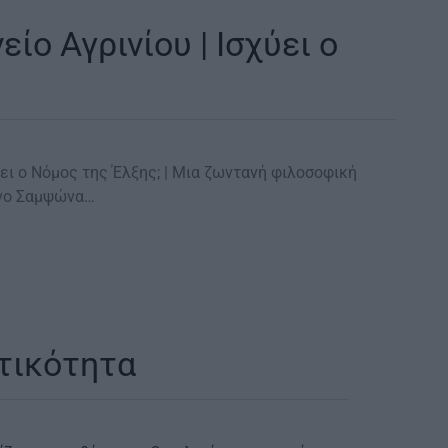
ίο Αγρινίου | Ισχύει ο
χύει ο Νόμος της Έλξης; | Μια ζωντανή φιλοσοφική
ίνο Σαμψώνα…
ατικότητα