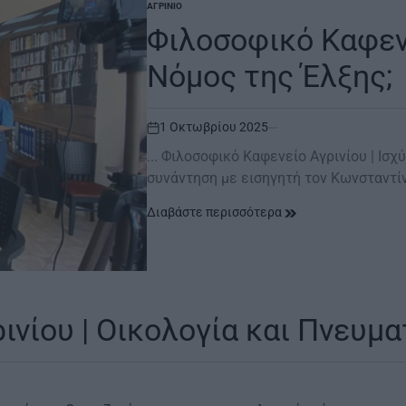
ΑΓΡΊΝΙΟ
POSTED
IN
Φιλοσοφικό Καφενε
Νόμος της Έλξης;
1 Οκτωβρίου 2025
on
... Φιλοσοφικό Καφενείο Αγρινίου | Ισ
συνάντηση με εισηγητή τον Κωνσταντ
Διαβάστε περισσότερα
ινίου | Oικολογία και Πνευμ