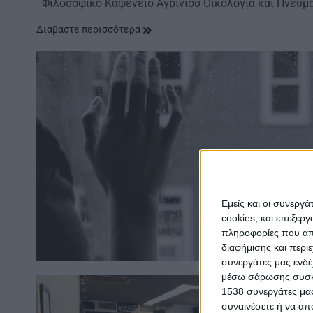
. Φιλοσοφικό Καφενείο Αγρινίου Oικολογία και Πνευμ
Διαβάστε περισσότερα
Εμείς και οι συνεργ
cookies, και επεξε
πληροφορίες που απο
διαφήμισης και περι
συνεργάτες μας ενδέ
μέσω σάρωσης συσκευ
1538 συνεργάτες μας
συναινέσετε ή να απ