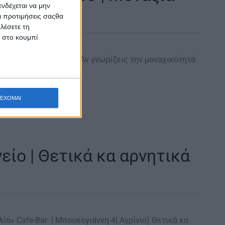
νδέχεται να μην
Οι προτιμήσεις σαςθα
λέσετε τη
κ στο κουμπί
ιά και μοναχικότητα «Αν γνωρίζεις την μοναχικότητά
ε τη φύση,…
ΕΧΟΜΑΙ
ίο | Θετικά κα αρνητικά
ία» Cafe-Bar | Μπουκογιάννη 4| Αγρίνιο) Θετικά κα