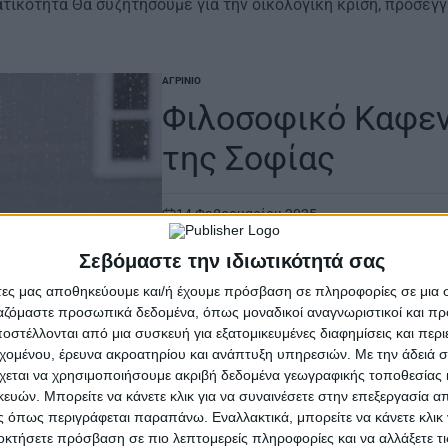
ατικότητα Θα συζητήσουμε για την οικολογική κρίση, προσεγγ
ΑΓΡΊΝΙΟ
POSTED
IN
Φιλοσοφικό Καφεν
της Σοφίας
14 Φεβρουαρίου 2025
on
. Φιλοσοφικό Καφενείο Αγρινίου Ο Πό
Σεβόμαστε την ιδιωτικότητά σας
2025 Το Φιλοσοφικό Καφενείο Αγρινίο
άτες μας αποθηκεύουμε και/ή έχουμε πρόσβαση σε πληροφορίες σε μια
Διαβάστε περισσότερα
ργαζόμαστε προσωπικά δεδομένα, όπως μοναδικοί αναγνωριστικοί και 
στέλλονται από μια συσκευή για εξατομικευμένες διαφημίσεις και περ
εχομένου, έρευνα ακροατηρίου και ανάπτυξη υπηρεσιών.
Με την άδειά σα
χεται να χρησιμοποιήσουμε ακριβή δεδομένα γεωγραφικής τοποθεσίας 
ών. Μπορείτε να κάνετε κλικ για να συναινέσετε στην επεξεργασία απ
ΑΓΡΊΝΙΟ
POSTED
 όπως περιγράφεται παραπάνω. Εναλλακτικά, μπορείτε να κάνετε κλικ γ
IN
Φιλοσοφικό Καφενε
οκτήσετε πρόσβαση σε πιο λεπτομερείς πληροφορίες και να αλλάξετε τι