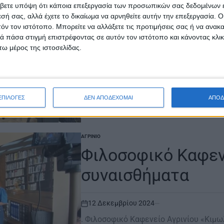
βετε υπόψη ότι κάποια επεξεργασία των προσωπικών σας δεδομένων ε
και μοναχικότητα
εσή σας, αλλά έχετε το δικαίωμα να αρνηθείτε αυτήν την επεξεργασία. 
τόν τον ιστότοπο. Μπορείτε να αλλάξετε τις προτιμήσεις σας ή να ανακα
 πάσα στιγμή επιστρέφοντας σε αυτόν τον ιστότοπο και κάνοντας κλι
16 Ιανουαρίου 2025
ω μέρος της ιστοσελίδας.
on
. Φιλοσοφικό Καφενείο Αγρινίου Μοναξ
σου, έχεις γνωριστεί με την ύπαρξη, μ
Διαβάστε περισσότερα
ΕΠΙΛΟΓΕΣ
ΔΕΝ ΑΠΟΔΕΧΟΜΑΙ
ΑΠΟΔ
ΑΓΡΊΝΙΟ
POSTED
IN
Φιλοσοφικό Καφενε
συναισθήματα
12 Δεκεμβρίου 2024
on
. Φιλοσοφικό Καφενείο Αγρινίου «Κιμωλ