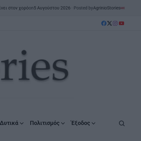
5 Αυγούστου 2026
Posted by
AgrinioStories
ΜΕΣΟΛΌΓΓΙ
ΣΤΗΝ ΑΙΤΩΛΟΑΚΑΡΝΑΝΊ
POSTED
IN
facebook
Twitter
instagram
YouTube
Δυτικά
Πολιτισμός
Έξοδος