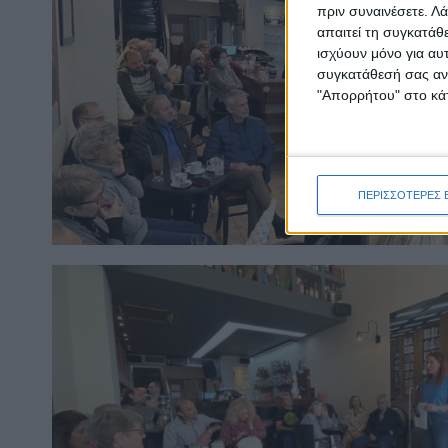
πριν συναινέσετε.
Λά
απαιτεί τη συγκατάθ
ισχύουν μόνο για αυ
συγκατάθεσή σας ανά
"Απορρήτου" στο κάτ
ΠΕΡΙΣΣΟΤΕΡΕΣ 