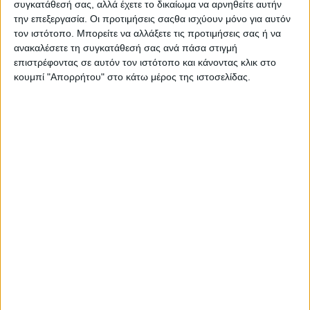
συγκατάθεσή σας, αλλά έχετε το δικαίωμα να αρνηθείτε αυτήν
την επεξεργασία. Οι προτιμήσεις σαςθα ισχύουν μόνο για αυτόν
τον ιστότοπο. Μπορείτε να αλλάξετε τις προτιμήσεις σας ή να
ανακαλέσετε τη συγκατάθεσή σας ανά πάσα στιγμή
επιστρέφοντας σε αυτόν τον ιστότοπο και κάνοντας κλικ στο
κουμπί "Απορρήτου" στο κάτω μέρος της ιστοσελίδας.
ΠΟΛΙΤΙΣΜΌΣ
POSTED
IN
Αγρίνιο – 5ο Φεστιβάλ
Ερασιτεχνικού Θεάτρου
6 Δεκεμβρίου 2023
on
Το Δη.Πε.Θε. Αγρινίου διοργανώνει, για πέμπτη χρονιά,