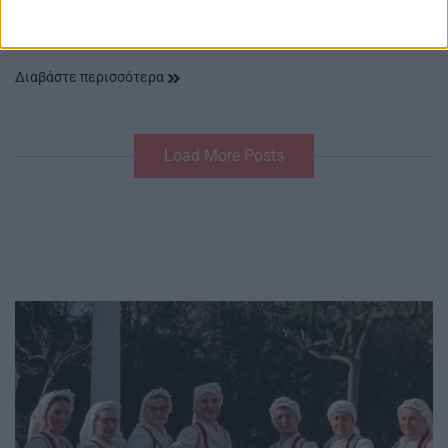
του σινεμά… Το 46ο Φεστιβάλ Δράμας τα έχει όλα 64
ελληνικές…
Διαβάστε περισσότερα
Load More Posts