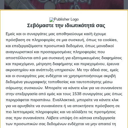
Σεβόμαστε την ιδιωτικότητά σας
ΠΟΛΙΤΙΣΜΌΣ
Εμείς και οι συνεργάτες μας αποθηκεύουμε και/ή έχουμε
POSTED
IN
«Χρήστος Καπράλος» –
πρόσβαση σε πληροφορίες σε μια συσκευή, όπως τα cookies,
και επεξεργαζόμαστε προσωπικά δεδομένα, όπως μοναδικοί
«Θηλυκή Παγίδα»
αναγνωριστικοί και προσαρμοσμένες πληροφορίες που
αποστέλλονται από μια συσκευή για εξατομικευμένες διαφημίσεις
και περιεχόμενο, μέτρηση διαφήμισης και περιεχομένου, έρευνα
ακροατηρίου και ανάπτυξη υπηρεσιών.
Με την άδειά σας, εμείς
7 Δεκεμβρίου 2023
on
και οι συνεργάτες μας ενδέχεται να χρησιμοποιήσουμε ακριβή
Φεστιβάλ Ερασιτεχνικού Θεάτρου 2023 Θεατρική Ομάδα
δεδομένα γεωγραφικής τοποθεσίας και ταυτοποίησης μέσω
Παναιτωλίου «Χρήστος Καπράλος»: «Θηλυκή Παγίδα»
σάρωσης συσκευών. Μπορείτε να κάνετε κλικ για να συναινέσετε
[Εμπνευσμένο από το έργο του Ρομπέρ Τομά «Ο κόκκος…
στην επεξεργασία από εμάς και τους 1538 συνεργάτες μας όπως
περιγράφεται παραπάνω. Εναλλακτικά, μπορείτε να κάνετε κλικ
Διαβάστε περισσότερα
για να αρνηθείτε να συναινέσετε ή να αποκτήσετε πρόσβαση σε
πιο λεπτομερείς πληροφορίες και να αλλάξετε τις προτιμήσεις
σας πριν συναινέσετε.
Λάβετε υπόψη ότι κάποια επεξεργασία
των προσωπικών σας δεδομένων ενδέχεται να μην απαιτεί τη