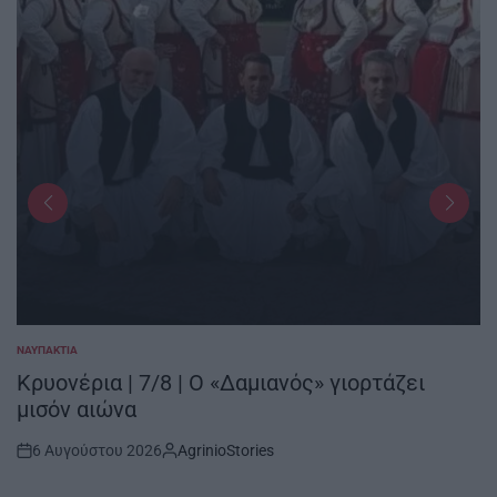
ΝΑΥΠΑΚΤΊΑ
POSTED
IN
Κρυονέρια | 7/8 | Ο «Δαμιανός» γιορτάζει
μισόν αιώνα
6 Αυγούστου 2026
AgrinioStories
Post
By:
Date