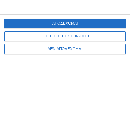
IN
Αγρίνιο 20-21/10 – 4ο
Διεθνές Φεστιβάλ
ΑΠΟΔΕΧΟΜΑΙ
Χορωδιών
ΠΕΡΙΣΣΟΤΕΡΕΣ ΕΠΙΛΟΓΕΣ
16 Οκτωβρίου 2023
on
ΔΕΝ ΑΠΟΔΕΧΟΜΑΙ
4ο Διεθνές Φεστιβάλ Χορωδιών Αγρινίου στο
Παπαστράτειο Μέγαρο την Παρασκευή 20 και το
Σάββατο 21 Οκτωβρίου Την Παρασκευή 20 και…
Διαβάστε περισσότερα