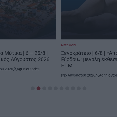
ΜΕΣΟΛΌΓΓΙ
POSTED
IN
α Μύτικα | 6 – 25/8 |
Ξενοκράτειο | 6/8 | «Απ
ικός Αύγουστος 2026
Εξόδου»: μεγάλη έκθεσ
Ε.Ι.Μ.
ου 2026
AgrinioStories
By:
5 Αυγούστου 2026
AgrinioStor
Post
By:
Date