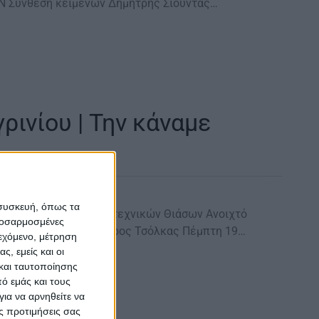
 Ν Σύνθεση κειμένων Δημήτρης Σιούντας…
ρινίου | Την κάναμε
 συσκευή, όπως τα
ου 6ο Φεστιβάλ Ερασιτεχνικών Θιάσων Ανοιχτό
προσαρμοσμένες
Σύνθεση κειμένων Λάζαρος Τσόλκας Πέμπτη 19…
ιεχόμενο, μέτρηση
ς, εμείς και οι
και ταυτοποίησης
ό εμάς και τους
ια να αρνηθείτε να
ς προτιμήσεις σας