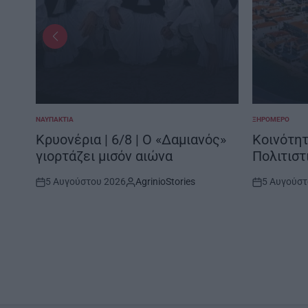
ΝΑΥΠΑΚΤΊΑ
ΞΗΡΟΜΕΡΟ
POSTED
POSTED
IN
IN
/8 |
Κρυονέρια | 6/8 | Ο «Δαμιανός»
Κοινότητ
γιορτάζει μισόν αιώνα
Πολιτιστ
5 Αυγούστου 2026
AgrinioStories
5 Αυγούστ
Post
By:
Post
Date
Date