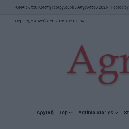
Skip
on
5 Αυγούστου 2026
Posted by
AgrinioSt
| «ONAR», του Κωστή Γεωργίου
to
content
Πέμπτη, 6 Αυγούστου 2026
3
:
35
:
02
PM
AgrinioStories
Αρχική
Top
Agrinio Stories
St