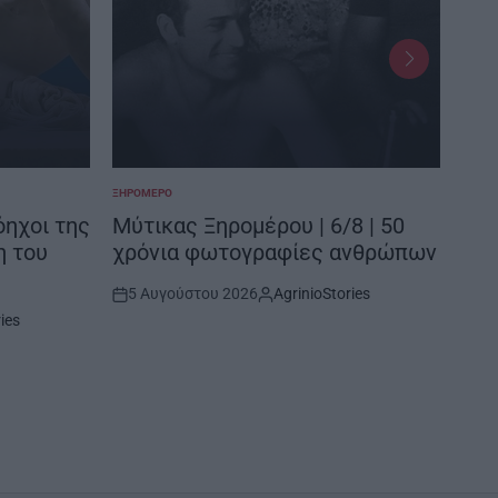
ΞΗΡΟΜΕΡΟ
ΜΕΣΟΛ
POSTED
POSTE
IN
IN
όηχοι της
Μύτικας Ξηρομέρου | 6/8 | 50
Κτί
η του
χρόνια φωτογραφίες ανθρώπων
– Έ
5 Αυγούστου 2026
AgrinioStories
5 
Post
By:
Post
ies
Date
Date