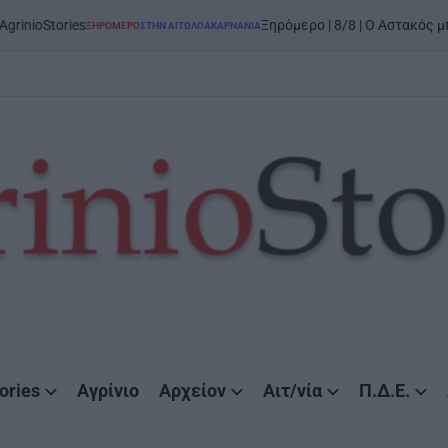
ories
Ξηρόμερο | 8/8 | Ο Αστακός μπαίνει σ
ΞΗΡΟΜΕΡΟ
ΣΤΗΝ ΑΙΤΩΛΟΑΚΑΡΝΑΝΊΑ
POSTED
IN
ories
Αγρίνιο
Αρχείον
Αιτ/νία
Π.Δ.Ε.