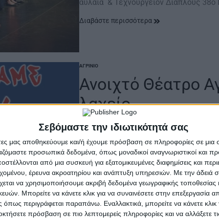
αυλαία & Τεχνουργείον Διάπλους 38ο
Διαβάστε περισσότερα
ΑΓΡΊΝΙΟ
POSTED
IN
Ανοιχτό Θέατρο Αγ
λαχείο
Σεβόμαστε την ιδιωτικότητά σας
13 Σεπτεμβρίου 2024
on
άτες μας αποθηκεύουμε και/ή έχουμε πρόσβαση σε πληροφορίες σε μια
Δημοτικό Περιφερειακό Θέατρο Αγρινί
ργαζόμαστε προσωπικά δεδομένα, όπως μοναδικοί αναγνωριστικοί και 
Θέατρο Αγρινίου Την κάναμε λαχείο 
στέλλονται από μια συσκευή για εξατομικευμένες διαφημίσεις και περ
εχομένου, έρευνα ακροατηρίου και ανάπτυξη υπηρεσιών.
Με την άδειά σα
Διαβάστε περισσότερα
χεται να χρησιμοποιήσουμε ακριβή δεδομένα γεωγραφικής τοποθεσίας 
ών. Μπορείτε να κάνετε κλικ για να συναινέσετε στην επεξεργασία απ
 όπως περιγράφεται παραπάνω. Εναλλακτικά, μπορείτε να κάνετε κλικ γ
οκτήσετε πρόσβαση σε πιο λεπτομερείς πληροφορίες και να αλλάξετε τι