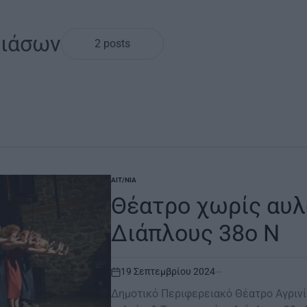
Θιάσων
2 posts
ΑΙΤ/ΝΊΑ
POSTED
IN
Θέατρο χωρίς αυλα
Διάπλους 38ο Ν
19 Σεπτεμβρίου 2024
on
Δημοτικό Περιφερειακό Θέατρο Αγριν