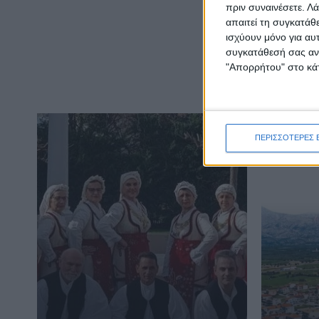
πριν συναινέσετε.
Λά
απαιτεί τη συγκατάθ
ισχύουν μόνο για αυ
συγκατάθεσή σας ανά
"Απορρήτου" στο κάτ
ΠΕΡΙΣΣΟΤΕΡΕΣ 