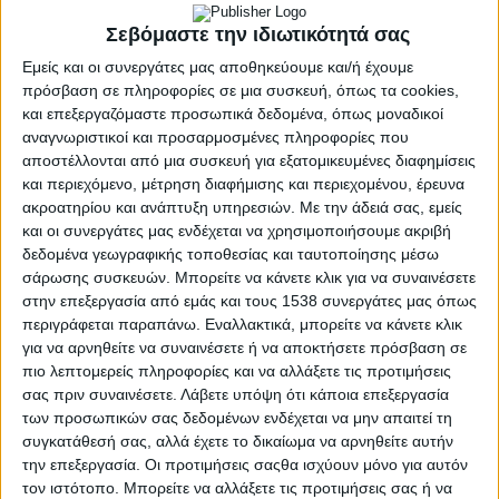
Σεβόμαστε την ιδιωτικότητά σας
Εμείς και οι συνεργάτες μας αποθηκεύουμε και/ή έχουμε
πρόσβαση σε πληροφορίες σε μια συσκευή, όπως τα cookies,
και επεξεργαζόμαστε προσωπικά δεδομένα, όπως μοναδικοί
αναγνωριστικοί και προσαρμοσμένες πληροφορίες που
αποστέλλονται από μια συσκευή για εξατομικευμένες διαφημίσεις
και περιεχόμενο, μέτρηση διαφήμισης και περιεχομένου, έρευνα
ακροατηρίου και ανάπτυξη υπηρεσιών.
Με την άδειά σας, εμείς
και οι συνεργάτες μας ενδέχεται να χρησιμοποιήσουμε ακριβή
δεδομένα γεωγραφικής τοποθεσίας και ταυτοποίησης μέσω
σάρωσης συσκευών. Μπορείτε να κάνετε κλικ για να συναινέσετε
στην επεξεργασία από εμάς και τους 1538 συνεργάτες μας όπως
περιγράφεται παραπάνω. Εναλλακτικά, μπορείτε να κάνετε κλικ
για να αρνηθείτε να συναινέσετε ή να αποκτήσετε πρόσβαση σε
ΜΕΣΟΛΌΓΓΙ
πιο λεπτομερείς πληροφορίες και να αλλάξετε τις προτιμήσεις
POSTED
IN
σας πριν συναινέσετε.
Λάβετε υπόψη ότι κάποια επεξεργασία
«Η Μνημοσύνη» |
των προσωπικών σας δεδομένων ενδέχεται να μην απαιτεί τη
«Θαυμάζω τες γυναίκες
συγκατάθεσή σας, αλλά έχετε το δικαίωμα να αρνηθείτε αυτήν
την επεξεργασία. Οι προτιμήσεις σαςθα ισχύουν μόνο για αυτόν
μας και στ’ όνομά τους
τον ιστότοπο. Μπορείτε να αλλάξετε τις προτιμήσεις σας ή να