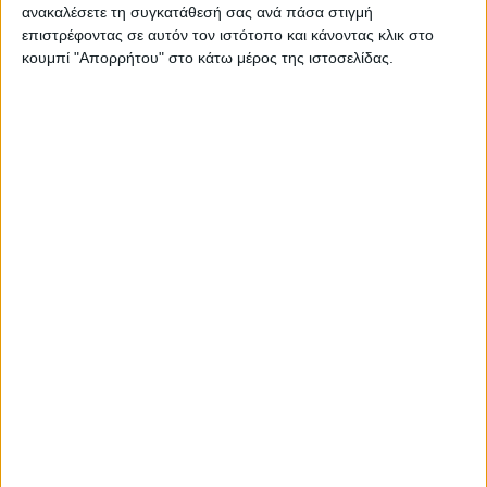
ανακαλέσετε τη συγκατάθεσή σας ανά πάσα στιγμή
μνέω»
επιστρέφοντας σε αυτόν τον ιστότοπο και κάνοντας κλικ στο
κουμπί "Απορρήτου" στο κάτω μέρος της ιστοσελίδας.
28 Φεβρουαρίου 2026
on
... | Εργαστήρι Συλλογικής Αφήγησης «Η Μνημοσύνη» |
«Θαυμάζω τες γυναίκες μας και στ’ όνομά τους μνέω» |
Αφιέρωμα στις…
Διαβάστε περισσότερα