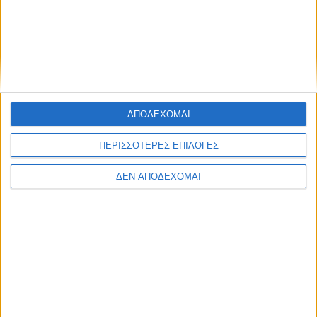
ΑΠΟΔΕΧΟΜΑΙ
ΠΕΡΙΣΣΟΤΕΡΕΣ ΕΠΙΛΟΓΕΣ
ΑΝΑΚΟΙΝΏΣΕΙΣ
ΔΕΝ ΑΠΟΔΕΧΟΜΑΙ
POSTED
IN
Ε.Ι.Ν.N.Α.Α. | Γιατροί σε
τροχιά κατάρρευσης
8 Ιουλίου 2025
on
Ένωση Ιατρών Νοσοκομείων Νομού Αιτωλοακαρνανίας |
Γιατροί σε τροχιά κατάρρευσης | Απεργούν και