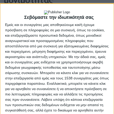
9 Ιουλίου 2026
on
Σεβόμαστε την ιδιωτικότητά σας
| Ένωση Ιατρών Νοσοκομείων Νομού Αιτωλοακαρνανίας|
Εμείς και οι συνεργάτες μας αποθηκεύουμε και/ή έχουμε
Η Ένωση Ιατρών Νοσοκομείων Νομού Αιτωλοακαρνανίας
πρόσβαση σε πληροφορίες σε μια συσκευή, όπως τα cookies,
καλεί σε Στάση Εργασίας στις 14 Ιουλίου στο…
και επεξεργαζόμαστε προσωπικά δεδομένα, όπως μοναδικοί
αναγνωριστικοί και προσαρμοσμένες πληροφορίες που
Διαβάστε περισσότερα
αποστέλλονται από μια συσκευή για εξατομικευμένες διαφημίσεις
και περιεχόμενο, μέτρηση διαφήμισης και περιεχομένου, έρευνα
ακροατηρίου και ανάπτυξη υπηρεσιών.
Με την άδειά σας, εμείς
και οι συνεργάτες μας ενδέχεται να χρησιμοποιήσουμε ακριβή
δεδομένα γεωγραφικής τοποθεσίας και ταυτοποίησης μέσω
σάρωσης συσκευών. Μπορείτε να κάνετε κλικ για να συναινέσετε
στην επεξεργασία από εμάς και τους 1538 συνεργάτες μας όπως
περιγράφεται παραπάνω. Εναλλακτικά, μπορείτε να κάνετε κλικ
για να αρνηθείτε να συναινέσετε ή να αποκτήσετε πρόσβαση σε
πιο λεπτομερείς πληροφορίες και να αλλάξετε τις προτιμήσεις
σας πριν συναινέσετε.
Λάβετε υπόψη ότι κάποια επεξεργασία
των προσωπικών σας δεδομένων ενδέχεται να μην απαιτεί τη
συγκατάθεσή σας, αλλά έχετε το δικαίωμα να αρνηθείτε αυτήν