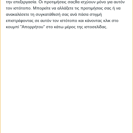
την επεξεργασία. Οι προτιμήσεις σαςθα ισχύουν μόνο για αυτόν
τον ιστότοπο. Μπορείτε να αλλάξετε τις προτιμήσεις σας ή να
ανακαλέσετε τη συγκατάθεσή σας ανά πάσα στιγμή
επιστρέφοντας σε αυτόν τον ιστότοπο και κάνοντας κλικ στο
ΑΝΑΚΟΙΝΏΣΕΙΣ
POSTED
κουμπί "Απορρήτου" στο κάτω μέρος της ιστοσελίδας.
IN
Ένωση νοσοκομειακών
γιατρών | «Ψίχουλα»
απέναντι στην κατάρρευση
των νοσοκομείων
7 Μαΐου 2026
on
... | Ένωση Νοσοκομειακών Γιατρών Νομού
Αιτωλοακαρνανίας | «Ψίχουλα» απέναντι στην
κατάρρευση των νοσοκομείων της Αιτωλοακαρνανίας | Η
ΕΙΝΝΑΑ καταγγέλλει…
Διαβάστε περισσότερα