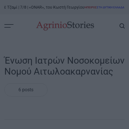
Skip
 Τζαμί | 7/8 | «ONAR», του Κωστή Γεωργίου
Ροδαυ
ΉΠΕΙΡΟΣ
ΣΤΗ ΔΥΤΙΚΉ ΕΛΛΆΔΑ
to
POSTED
IN
content
AgrinioStories
Ένωση Ιατρών Νοσοκομείων
Νομού Αιτωλοακαρνανίας
6 posts