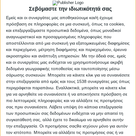
Σεβόμαστε την ιδιωτικότητά σας
Εμείς και οι συνεργάτες μας αποθηκεύουμε και/ή έχουμε
πρόσβαση σε πληροφορίες σε μια συσκευή, όπως τα cookies,
και επεξεργαζόμαστε προσωπικά δεδομένα, όπως μοναδικοί
αναγνωριστικοί και προσαρμοσμένες πληροφορίες που
αποστέλλονται από μια συσκευή για εξατομικευμένες διαφημίσεις
και περιεχόμενο, μέτρηση διαφήμισης και περιεχομένου, έρευνα
ακροατηρίου και ανάπτυξη υπηρεσιών.
Με την άδειά σας, εμείς
και οι συνεργάτες μας ενδέχεται να χρησιμοποιήσουμε ακριβή
δεδομένα γεωγραφικής τοποθεσίας και ταυτοποίησης μέσω
σάρωσης συσκευών. Μπορείτε να κάνετε κλικ για να συναινέσετε
στην επεξεργασία από εμάς και τους 1538 συνεργάτες μας όπως
περιγράφεται παραπάνω. Εναλλακτικά, μπορείτε να κάνετε κλικ
ΑΓΡΊΝΙΟ
POSTED
για να αρνηθείτε να συναινέσετε ή να αποκτήσετε πρόσβαση σε
IN
Παπαναστασίου: «Η
πιο λεπτομερείς πληροφορίες και να αλλάξετε τις προτιμήσεις
σας πριν συναινέσετε.
Λάβετε υπόψη ότι κάποια επεξεργασία
ανακοίνωση αποτελεί
των προσωπικών σας δεδομένων ενδέχεται να μην απαιτεί τη
συγκατάθεσή σας, αλλά έχετε το δικαίωμα να αρνηθείτε αυτήν
δικαίωση»
την επεξεργασία. Οι προτιμήσεις σαςθα ισχύουν μόνο για αυτόν
τον ιστότοπο. Μπορείτε να αλλάξετε τις προτιμήσεις σας ή να