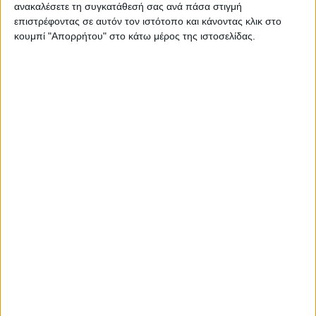
ανακαλέσετε τη συγκατάθεσή σας ανά πάσα στιγμή
1 Νοεμβρίου 2024
on
επιστρέφοντας σε αυτόν τον ιστότοπο και κάνοντας κλικ στο
. Δήμαρχος Αγρινίου Ενεργειακή κοινότητα
κουμπί "Απορρήτου" στο κάτω μέρος της ιστοσελίδας.
Ικανοποιημένος ο Παπαναστασίου για την χορήγηση
όρων σύνδεσης στην ενεργειακή κοινότητα του Δήμου
Αγρινίου Παπαναστασίου:…
Διαβάστε περισσότερα