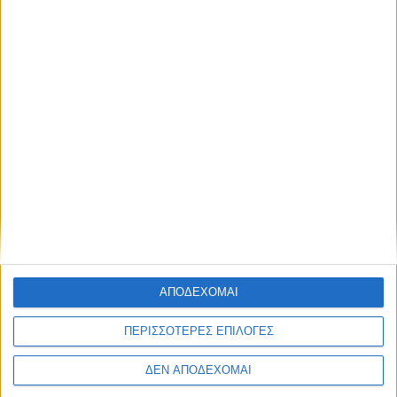
ΑΠΟΔΕΧΟΜΑΙ
ΞΗΡΟΜΕΡΟ
POSTED
ΠΕΡΙΣΣΟΤΕΡΕΣ ΕΠΙΛΟΓΕΣ
IN
Κοινότητα Μύτικα | 6 – 25/8 | Πολιτιστικός
Αύγουστος 2026
ΔΕΝ ΑΠΟΔΕΧΟΜΑΙ