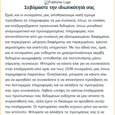
Σεβόμαστε την ιδιωτικότητά σας
Εμείς και οι συνεργάτες μας αποθηκεύουμε και/ή έχουμε
πρόσβαση σε πληροφορίες σε μια συσκευή, όπως τα cookies,
και επεξεργαζόμαστε προσωπικά δεδομένα, όπως μοναδικοί
αναγνωριστικοί και προσαρμοσμένες πληροφορίες που
αποστέλλονται από μια συσκευή για εξατομικευμένες διαφημίσεις
και περιεχόμενο, μέτρηση διαφήμισης και περιεχομένου, έρευνα
ακροατηρίου και ανάπτυξη υπηρεσιών.
Με την άδειά σας, εμείς
και οι συνεργάτες μας ενδέχεται να χρησιμοποιήσουμε ακριβή
δεδομένα γεωγραφικής τοποθεσίας και ταυτοποίησης μέσω
σάρωσης συσκευών. Μπορείτε να κάνετε κλικ για να συναινέσετε
στην επεξεργασία από εμάς και τους 1538 συνεργάτες μας όπως
περιγράφεται παραπάνω. Εναλλακτικά, μπορείτε να κάνετε κλικ
ΕΙΔΉΣΕΙΣ
POSTED
για να αρνηθείτε να συναινέσετε ή να αποκτήσετε πρόσβαση σε
IN
Σκυλακάκης | «Άναψε
πιο λεπτομερείς πληροφορίες και να αλλάξετε τις προτιμήσεις
σας πριν συναινέσετε.
Λάβετε υπόψη ότι κάποια επεξεργασία
πράσινο» για ΑΠΕ
των προσωπικών σας δεδομένων ενδέχεται να μην απαιτεί τη
συγκατάθεσή σας, αλλά έχετε το δικαίωμα να αρνηθείτε αυτήν
Περιφέρειας και Αγρινίου
την επεξεργασία. Οι προτιμήσεις σαςθα ισχύουν μόνο για αυτόν
τον ιστότοπο. Μπορείτε να αλλάξετε τις προτιμήσεις σας ή να