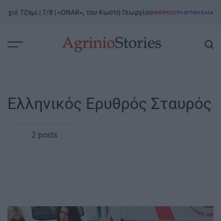
Skip
ιχιέ Τζαμί | 7/8 | «ONAR», του Κωστή Γεωργίου
Ρ
ΉΠΕΙΡΟΣ
ΣΤΗ ΔΥΤΙΚΉ ΕΛΛΆΔΑ
to
POSTED
IN
content
AgrinioStories
Ελληνικός Ερυθρός Σταυρός
2 posts