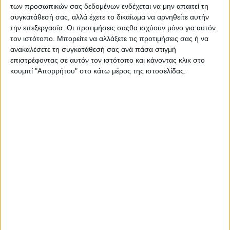
... | Περιφερειακό Τμήμα Ιεράς Πόλεως Μεσολογγίου του
των προσωπικών σας δεδομένων ενδέχεται να μην απαιτεί τη
Ελληνικού Ερυθρού Σταυρού | Μια τελετή τιμής και
συγκατάθεσή σας, αλλά έχετε το δικαίωμα να αρνηθείτε αυτήν
την επεξεργασία. Οι προτιμήσεις σαςθα ισχύουν μόνο για αυτόν
προσφοράς | Απονομή πτυχίων…
τον ιστότοπο. Μπορείτε να αλλάξετε τις προτιμήσεις σας ή να
Διαβάστε περισσότερα
ανακαλέσετε τη συγκατάθεσή σας ανά πάσα στιγμή
επιστρέφοντας σε αυτόν τον ιστότοπο και κάνοντας κλικ στο
κουμπί "Απορρήτου" στο κάτω μέρος της ιστοσελίδας.