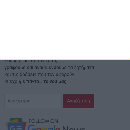
και άλλες ειδήσεις μετά σχολίων
Red line Κοιν.Σ.Επ.
Αναστασιάδη 4 Αγρίνιο Τ.Κ.: 30131
Email ιστοσελίδας:
info@agriniostories.gr
Περιγραφή
Ζούμε σ’ αυτόν τον τόπο,
γράφουμε και αναδεικνυούμε τα ζητήματα
και τις δράσεις που τον αφορούν…
κι έχουμε πάντα…
το νου μας
Αναζήτηση
για: