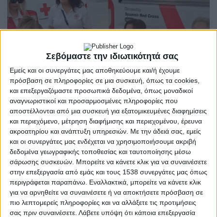
Σεβόμαστε την ιδιωτικότητά σας
Εμείς και οι συνεργάτες μας αποθηκεύουμε και/ή έχουμε
πρόσβαση σε πληροφορίες σε μια συσκευή, όπως τα cookies,
και επεξεργαζόμαστε προσωπικά δεδομένα, όπως μοναδικοί
αναγνωριστικοί και προσαρμοσμένες πληροφορίες που
αποστέλλονται από μια συσκευή για εξατομικευμένες διαφημίσεις
και περιεχόμενο, μέτρηση διαφήμισης και περιεχομένου, έρευνα
ακροατηρίου και ανάπτυξη υπηρεσιών.
Με την άδειά σας, εμείς
και οι συνεργάτες μας ενδέχεται να χρησιμοποιήσουμε ακριβή
ΜΕΣΟΛΌΓΓΙ
POSTED
δεδομένα γεωγραφικής τοποθεσίας και ταυτοποίησης μέσω
IN
Ε.Ε.Σ. | Μια τελετή τιμής
σάρωσης συσκευών. Μπορείτε να κάνετε κλικ για να συναινέσετε
στην επεξεργασία από εμάς και τους 1538 συνεργάτες μας όπως
και προσφοράς
περιγράφεται παραπάνω. Εναλλακτικά, μπορείτε να κάνετε κλικ
για να αρνηθείτε να συναινέσετε ή να αποκτήσετε πρόσβαση σε
πιο λεπτομερείς πληροφορίες και να αλλάξετε τις προτιμήσεις
28 Ιανουαρίου 2026
on
σας πριν συναινέσετε.
Λάβετε υπόψη ότι κάποια επεξεργασία