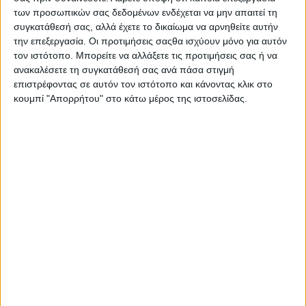
19 Δεκεμβρίου 2025
των προσωπικών σας δεδομένων ενδέχεται να μην απαιτεί τη
on
συγκατάθεσή σας, αλλά έχετε το δικαίωμα να αρνηθείτε αυτήν
... | Εμποροβιομηχανικός Σύλλογος Ι. Π. Μεσολογγίου |
την επεξεργασία. Οι προτιμήσεις σαςθα ισχύουν μόνο για αυτόν
Εκπαιδευτικές εκδρομές στο Μεσολόγγι για τα 200
τον ιστότοπο. Μπορείτε να αλλάξετε τις προτιμήσεις σας ή να
χρόνια από την Έξοδο |…
ανακαλέσετε τη συγκατάθεσή σας ανά πάσα στιγμή
επιστρέφοντας σε αυτόν τον ιστότοπο και κάνοντας κλικ στο
Διαβάστε περισσότερα
κουμπί "Απορρήτου" στο κάτω μέρος της ιστοσελίδας.