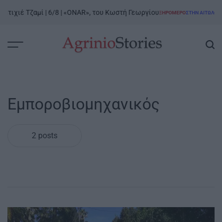
Skip
ετιχιέ Τζαμί | 6/8 | «ONAR», του Κωστή Γεωργίου
ΞΗΡΟΜΕΡΟ
ΣΤΗΝ ΑΙΤΩΛΟΑΚ
to
POSTED
IN
content
AgrinioStories
Εμποροβιομηχανικός
2 posts