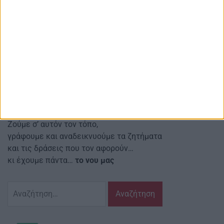
Αγρινιώτικες, Περιφερειακές, Εγχώριες
και άλλες ειδήσεις μετά σχολίων
Red line Κοιν.Σ.Επ.
Αναστασιάδη 4 Αγρίνιο Τ.Κ.: 30131
Email ιστοσελίδας:
info@agriniostories.gr
Περιγραφή
Ζούμε σ’ αυτόν τον τόπο,
γράφουμε και αναδεικνυούμε τα ζητήματα
και τις δράσεις που τον αφορούν…
κι έχουμε πάντα…
το νου μας
Αναζήτηση
για: