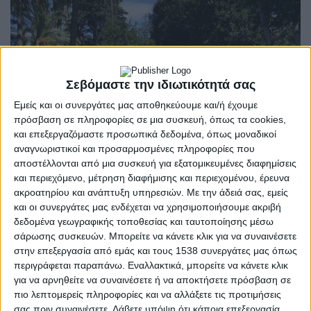
Σεβόμαστε την ιδιωτικότητά σας
Εμείς και οι συνεργάτες μας αποθηκεύουμε και/ή έχουμε
πρόσβαση σε πληροφορίες σε μια συσκευή, όπως τα cookies,
και επεξεργαζόμαστε προσωπικά δεδομένα, όπως μοναδικοί
αναγνωριστικοί και προσαρμοσμένες πληροφορίες που
αποστέλλονται από μια συσκευή για εξατομικευμένες διαφημίσεις
και περιεχόμενο, μέτρηση διαφήμισης και περιεχομένου, έρευνα
ακροατηρίου και ανάπτυξη υπηρεσιών.
Με την άδειά σας, εμείς
ΑΝΑΚΟΙΝΏΣΕΙΣ
και οι συνεργάτες μας ενδέχεται να χρησιμοποιήσουμε ακριβή
POSTED
IN
Εμποροβιομηχανικός |
δεδομένα γεωγραφικής τοποθεσίας και ταυτοποίησης μέσω
σάρωσης συσκευών. Μπορείτε να κάνετε κλικ για να συναινέσετε
Εκπαιδευτικές εκδρομές
στην επεξεργασία από εμάς και τους 1538 συνεργάτες μας όπως
περιγράφεται παραπάνω. Εναλλακτικά, μπορείτε να κάνετε κλικ
στο Μεσολόγγι
για να αρνηθείτε να συναινέσετε ή να αποκτήσετε πρόσβαση σε
πιο λεπτομερείς πληροφορίες και να αλλάξετε τις προτιμήσεις
σας πριν συναινέσετε.
Λάβετε υπόψη ότι κάποια επεξεργασία