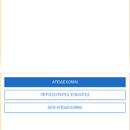
ΑΓΡΊΝΙΟ
POSTED
IN
Δομή Αστέγων και
Συσσιτίου – Αντάλλαξαν
ευχές και δώρα
30 Απριλίου 2024
on
Ευχές και δώρα με τους ωφελούμενους της Δομής
Αστέγων αντάλλαξαν η Αντιδήμαρχος Γεωργία Μπόκα
και οι εργαζόμενοι της «Δομής Παροχής…
ΑΠΟΔΕΧΟΜΑΙ
Διαβάστε περισσότερα
ΠΕΡΙΣΣΟΤΕΡΕΣ ΕΠΙΛΟΓΕΣ
ΔΕΝ ΑΠΟΔΕΧΟΜΑΙ