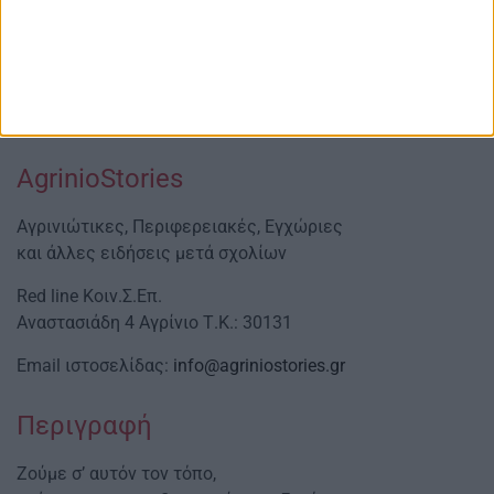
AgrinioStories
Αγρινιώτικες, Περιφερειακές, Εγχώριες
και άλλες ειδήσεις μετά σχολίων
Red line Κοιν.Σ.Επ.
Αναστασιάδη 4 Αγρίνιο Τ.Κ.: 30131
Email ιστοσελίδας:
info@agriniostories.gr
Περιγραφή
Ζούμε σ’ αυτόν τον τόπο,