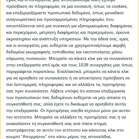
πρόσβαση σε πληροφορίες σε μια συσκευή, όπως τα cookies,
και επεξεργαζόμαστε προσωπικά δεδομένα, όπως μοναδικοί
10 Απριλίου 2025
αναγνωριστικοί και προσαρμοσμένες πληροφορίες που
on
αποστέλλονται από μια συσκευή για εξατομικευμένες διαφημίσεις
... Δομή Αστέγων Δήμου Αγρινίου Δημοτικό Σχολείο
και περιεχόμενο, μέτρηση διαφήμισης και περιεχομένου, έρευνα
Λεπενούς | «Χρειάζομαι κάπου να ζήσω» | Δράση
ακροατηρίου και ανάπτυξη υπηρεσιών.
Με την άδειά σας, εμείς
ευαισθητοποίησης για τους αστέγους | Δράση…
και οι συνεργάτες μας ενδέχεται να χρησιμοποιήσουμε ακριβή
δεδομένα γεωγραφικής τοποθεσίας και ταυτοποίησης μέσω
Διαβάστε περισσότερα
σάρωσης συσκευών. Μπορείτε να κάνετε κλικ για να συναινέσετε
στην επεξεργασία από εμάς και τους 1538 συνεργάτες μας όπως
περιγράφεται παραπάνω. Εναλλακτικά, μπορείτε να κάνετε κλικ
για να αρνηθείτε να συναινέσετε ή να αποκτήσετε πρόσβαση σε
πιο λεπτομερείς πληροφορίες και να αλλάξετε τις προτιμήσεις
σας πριν συναινέσετε.
Λάβετε υπόψη ότι κάποια επεξεργασία
των προσωπικών σας δεδομένων ενδέχεται να μην απαιτεί τη
συγκατάθεσή σας, αλλά έχετε το δικαίωμα να αρνηθείτε αυτήν
την επεξεργασία. Οι προτιμήσεις σαςθα ισχύουν μόνο για αυτόν
τον ιστότοπο. Μπορείτε να αλλάξετε τις προτιμήσεις σας ή να
ανακαλέσετε τη συγκατάθεσή σας ανά πάσα στιγμή
επιστρέφοντας σε αυτόν τον ιστότοπο και κάνοντας κλικ στο
κουμπί "Απορρήτου" στο κάτω μέρος της ιστοσελίδας.