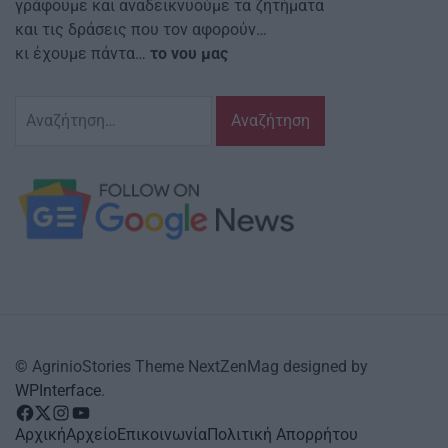
γράφουμε και αναδεικνυούμε τα ζητήματα
και τις δράσεις που τον αφορούν…
κι έχουμε πάντα…
το νου μας
Αναζήτηση
για:
© AgrinioStories Theme NextZenMag designed by
WPInterface
.
facebook
Twitter
instagram
YouTube
Αρχική
Αρχείο
Επικοινωνία
Πολιτική Απορρήτου