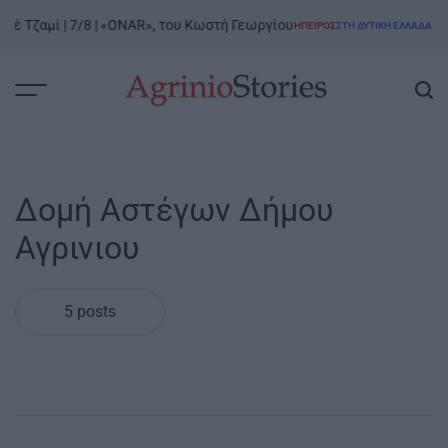
Skip
έ Τζαμί | 7/8 | «ONAR», του Κωστή Γεωργίου
Ροδα
ΉΠΕΙΡΟΣ
ΣΤΗ ΔΥΤΙΚΉ ΕΛΛΆΔΑ
to
POSTED
IN
content
AgrinioStories
Δομή Αστέγων Δήμου
Αγρινιου
5 posts