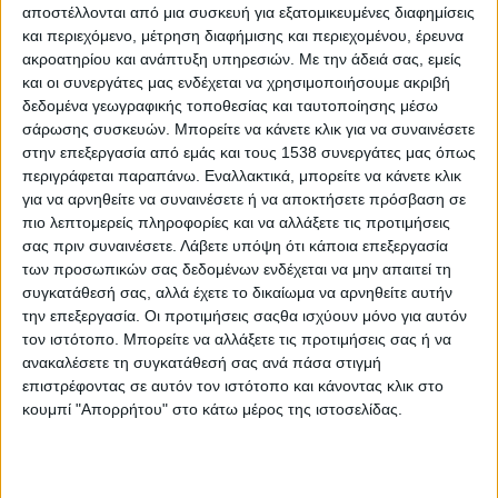
αποστέλλονται από μια συσκευή για εξατομικευμένες διαφημίσεις
και περιεχόμενο, μέτρηση διαφήμισης και περιεχομένου, έρευνα
ακροατηρίου και ανάπτυξη υπηρεσιών.
Με την άδειά σας, εμείς
και οι συνεργάτες μας ενδέχεται να χρησιμοποιήσουμε ακριβή
ΑΓΡΊΝΙΟ
POSTED
δεδομένα γεωγραφικής τοποθεσίας και ταυτοποίησης μέσω
IN
Δημ. Συμβ. Νέων Αγρινίου |
σάρωσης συσκευών. Μπορείτε να κάνετε κλικ για να συναινέσετε
στην επεξεργασία από εμάς και τους 1538 συνεργάτες μας όπως
1ο Youth Festival 2025!
περιγράφεται παραπάνω. Εναλλακτικά, μπορείτε να κάνετε κλικ
για να αρνηθείτε να συναινέσετε ή να αποκτήσετε πρόσβαση σε
πιο λεπτομερείς πληροφορίες και να αλλάξετε τις προτιμήσεις
12 Οκτωβρίου 2025
σας πριν συναινέσετε.
Λάβετε υπόψη ότι κάποια επεξεργασία
on
των προσωπικών σας δεδομένων ενδέχεται να μην απαιτεί τη
... Δημοτικό Συμβούλιο Νέων Δήμου Αγρινίου | 1ο Youth
συγκατάθεσή σας, αλλά έχετε το δικαίωμα να αρνηθείτε αυτήν
Festival 2025! | Το Αγρίνιο γεμίζει ρυθμό και δημιουργία!
την επεξεργασία. Οι προτιμήσεις σαςθα ισχύουν μόνο για αυτόν
Διήμερη γιορτή…
τον ιστότοπο. Μπορείτε να αλλάξετε τις προτιμήσεις σας ή να
ανακαλέσετε τη συγκατάθεσή σας ανά πάσα στιγμή
Διαβάστε περισσότερα
επιστρέφοντας σε αυτόν τον ιστότοπο και κάνοντας κλικ στο
κουμπί "Απορρήτου" στο κάτω μέρος της ιστοσελίδας.