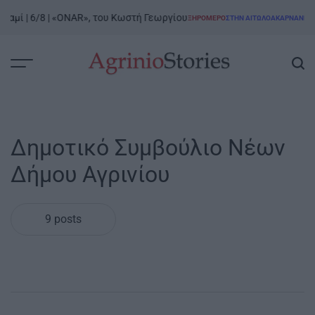
Skip
μί | 6/8 | «ONAR», του Κωστή Γεωργίου
Ξηρό
ΞΗΡΟΜΕΡΟ
ΣΤΗΝ ΑΙΤΩΛΟΑΚΑΡΝΑΝΊΑ
to
POSTED
IN
content
AgrinioStories
Δημοτικό Συμβούλιο Νέων
Δήμου Αγρινίου
9 posts