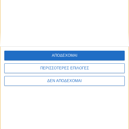
IN
Δημοτικό Συμβούλιο Νέων
| Πρώτη συνεδρίαση
27 Ιανουαρίου 2025
on
. Δημοτικό Συμβούλιο Νέων Πρώτη συνεδρίαση Πέμπτη
3ο Ιανουαρίου 2025 Την Πέμπτη (30/12) στις 8:00 το
απόγευμα, θα πραγματοποιηθεί στην…
ΑΠΟΔΕΧΟΜΑΙ
Διαβάστε περισσότερα
ΠΕΡΙΣΣΟΤΕΡΕΣ ΕΠΙΛΟΓΕΣ
ΔΕΝ ΑΠΟΔΕΧΟΜΑΙ