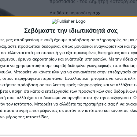
προστασίας - του Δημήτρη Κοτσόργιου*
Διαβάστε περισσότερα
Σεβόμαστε την ιδιωτικότητά σας
άτες μας αποθηκεύουμε και/ή έχουμε πρόσβαση σε πληροφορίες σε μια
ργαζόμαστε προσωπικά δεδομένα, όπως μοναδικοί αναγνωριστικοί και 
στέλλονται από μια συσκευή για εξατομικευμένες διαφημίσεις και περ
εχομένου, έρευνα ακροατηρίου και ανάπτυξη υπηρεσιών.
Με την άδειά σα
χεται να χρησιμοποιήσουμε ακριβή δεδομένα γεωγραφικής τοποθεσίας 
ών. Μπορείτε να κάνετε κλικ για να συναινέσετε στην επεξεργασία απ
 όπως περιγράφεται παραπάνω. Εναλλακτικά, μπορείτε να κάνετε κλικ γ
οκτήσετε πρόσβαση σε πιο λεπτομερείς πληροφορίες και να αλλάξετε τι
βετε υπόψη ότι κάποια επεξεργασία των προσωπικών σας δεδομένων ε
εσή σας, αλλά έχετε το δικαίωμα να αρνηθείτε αυτήν την επεξεργασία. 
τόν τον ιστότοπο. Μπορείτε να αλλάξετε τις προτιμήσεις σας ή να ανακα
 πάσα στιγμή επιστρέφοντας σε αυτόν τον ιστότοπο και κάνοντας κλι
ω μέρος της ιστοσελίδας.