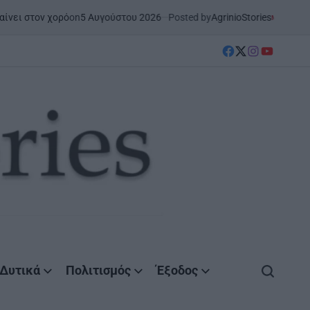
on
5 Αυγούστου 2026
Posted by
AgrinioStories
στον χορό
ΜΕΣΟΛΌΓΓΙ
ΣΤΗΝ Α
POSTED
IN
facebook
Twitter
instagram
YouTube
Δυτικά
Πολιτισμός
Έξοδος