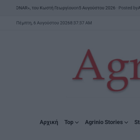
Skip
on
5 Αυγούστου 2026
Posted by
Agrinio
8 | «ONAR», του Κωστή Γεωργίου
to
content
Πέμπτη, 6 Αυγούστου 2026
8
:
37
:
38
AM
AgrinioStories
Αρχική
Top
Agrinio Stories
St