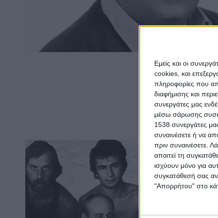
Εμείς και οι συνεργ
cookies, και επεξε
πληροφορίες που απο
διαφήμισης και περι
συνεργάτες μας ενδέ
μέσω σάρωσης συσκευ
1538 συνεργάτες μας
συναινέσετε ή να απ
πριν συναινέσετε.
Λά
απαιτεί τη συγκατάθ
ισχύουν μόνο για αυ
συγκατάθεσή σας ανά
"Απορρήτου" στο κάτ