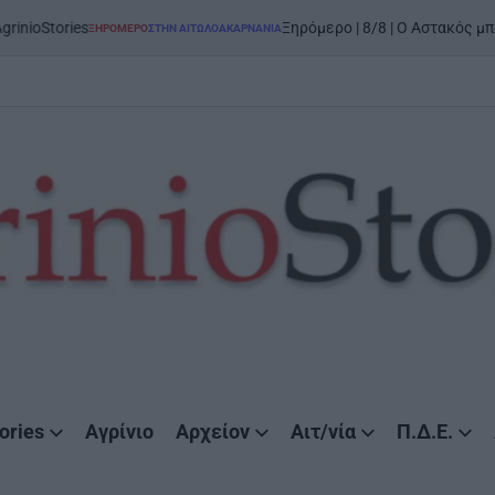
Stories
Ξηρόμερο | 8/8 | Ο Αστακός μπαίνει 
ΞΗΡΟΜΕΡΟ
ΣΤΗΝ ΑΙΤΩΛΟΑΚΑΡΝΑΝΊΑ
POSTED
IN
ories
Αγρίνιο
Αρχείον
Αιτ/νία
Π.Δ.Ε.