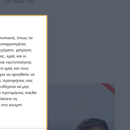
 - Στο τέλος του…
 συσκευή, όπως τα
προσαρμοσμένες
ιεχόμενο, μέτρηση
ς, εμείς και οι
και ταυτοποίησης
ό εμάς και τους
ια να αρνηθείτε να
ς προτιμήσεις σας
νδέχεται να μην
Οι προτιμήσεις σαςθα
λέσετε τη
κ στο κουμπί