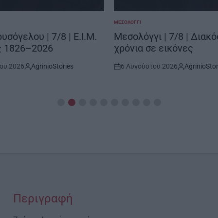
ΜΕΣΟΛΌΓΓΙ
POSTED
IN
υσόγελου | 7/8 | Ε.Ι.Μ.
Μεσολόγγι | 7/8 | Διακό
ς 1826–2026
χρόνια σε εικόνες
ου 2026
AgrinioStories
6 Αυγούστου 2026
AgrinioStor
By:
Post
By:
Date
Περιγραφή