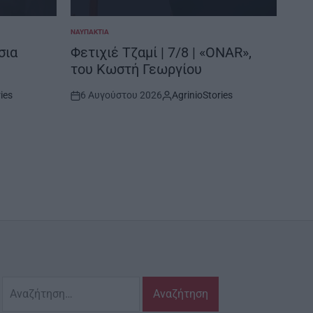
ΝΑΥΠΑΚΤΊΑ
ΜΕΣΟΛ
POSTED
POSTE
IN
IN
σια
Φετιχιέ Τζαμί | 7/8 | «ONAR»,
Βυρ
του Κωστή Γεωργίου
Έκθ
ies
6 Αυγούστου 2026
AgrinioStories
6 
Post
By:
Post
Date
Date
Αναζήτηση
για: