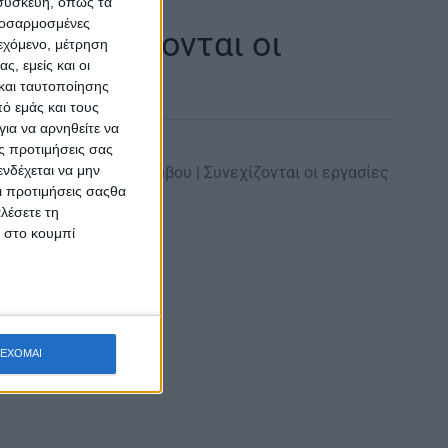
 συσκευή, όπως τα
προσαρμοσμένες
9 | Συνεχίζονται οι
ιεχόμενο, μέτρηση
ς, εμείς και οι
βάσεις
και ταυτοποίησης
ό εμάς και τους
ια να αρνηθείτε να
ς προτιμήσεις σας
νδέχεται να μην
ων Διαβάσεων σε Κόμβου | Συνεχίζονται οι εργασίες
Οι προτιμήσεις σαςθα
09/2024…
λέσετε τη
κ στο κουμπί
ΕΧΟΜΑΙ