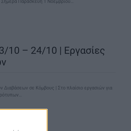
ν Σήμερα Παρασκευή 1 Νοεμβρίου…
3/10 – 24/10 | Eργασίες
ών
ν Διαβάσεων σε Κόμβους | Στο πλαίσιο εργασιών για
Πρότυπων…