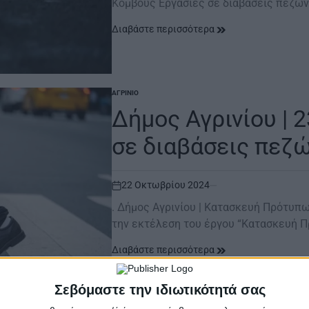
Κόμβους Eργασίες σε διαβάσεις πεζώ
Διαβάστε περισσότερα
ΑΓΡΊΝΙΟ
POSTED
IN
Δήμος Αγρινίου | 2
σε διαβάσεις πεζ
22 Οκτωβρίου 2024
on
. Δήμος Αγρινίου | Κατασκευή Πρότυπω
την εκτέλεση του έργου “Κατασκευή 
Διαβάστε περισσότερα
Σεβόμαστε την ιδιωτικότητά σας