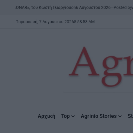
Skip
on
6 Αυγούστου 2026
Posted by
AgrinioSto
 «ONAR», του Κωστή Γεωργίου
to
content
Παρασκευή, 7 Αυγούστου 2026
5
:
58
:
59
AM
AgrinioStories
Αρχική
Top
Agrinio Stories
St