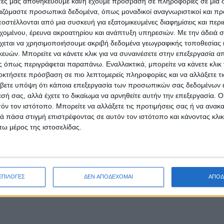
άτες μας αποθηκεύουμε και/ή έχουμε πρόσβαση σε πληροφορίες σε μια
ΑΓΡΊΝΙΟ
POSTED
ργαζόμαστε προσωπικά δεδομένα, όπως μοναδικοί αναγνωριστικοί και 
IN
Αγρίνιο | 25 – 29/0
στέλλονται από μια συσκευή για εξατομικευμένες διαφημίσεις και περ
εχομένου, έρευνα ακροατηρίου και ανάπτυξη υπηρεσιών.
Με την άδειά σα
εργασίες στις δια
χεται να χρησιμοποιήσουμε ακριβή δεδομένα γεωγραφικής τοποθεσίας 
ών. Μπορείτε να κάνετε κλικ για να συναινέσετε στην επεξεργασία απ
 όπως περιγράφεται παραπάνω. Εναλλακτικά, μπορείτε να κάνετε κλικ γ
29 Σεπτεμβρίου 2024
οκτήσετε πρόσβαση σε πιο λεπτομερείς πληροφορίες και να αλλάξετε τι
on
βετε υπόψη ότι κάποια επεξεργασία των προσωπικών σας δεδομένων ε
| ΔΗΜΟΣ ΑΓΡΙΝΙΟΥ | Κατασκευή Πρότυπ
εσή σας, αλλά έχετε το δικαίωμα να αρνηθείτε αυτήν την επεξεργασία. 
στις διαβάσεις | Από την Τετάρτη 25/
τόν τον ιστότοπο. Μπορείτε να αλλάξετε τις προτιμήσεις σας ή να ανακα
 πάσα στιγμή επιστρέφοντας σε αυτόν τον ιστότοπο και κάνοντας κλι
Διαβάστε περισσότερα
ω μέρος της ιστοσελίδας.
ΕΠΙΛΟΓΕΣ
ΔΕΝ ΑΠΟΔΕΧΟΜΑΙ
ΑΠΟΔ