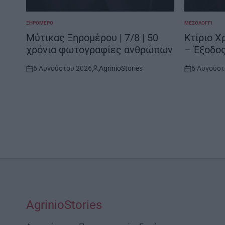
ΞΗΡΟΜΕΡΟ
ΜΕΣΟΛΌΓΓΙ
POSTED
POSTED
IN
IN
 της
Μύτικας Ξηρομέρου | 7/8 | 50
Κτίριο Χρ
χρόνια φωτογραφίες ανθρώπων
– Έξοδο
6 Αυγούστου 2026
AgrinioStories
6 Αυγούστ
Post
By:
Post
Date
Date
AgrinioStories