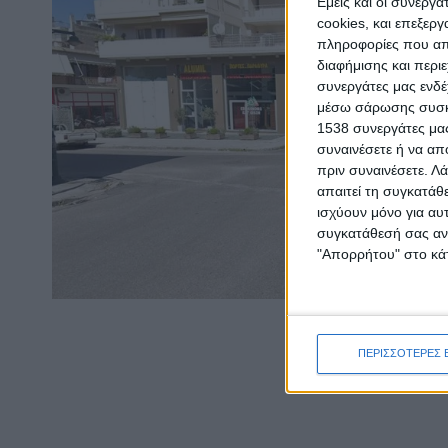
Εμείς και οι συνεργ
cookies, και επεξε
πληροφορίες που απο
διαφήμισης και περι
συνεργάτες μας ενδέ
μέσω σάρωσης συσκευ
1538 συνεργάτες μας
συναινέσετε ή να απ
πριν συναινέσετε.
Λά
απαιτεί τη συγκατάθ
ισχύουν μόνο για αυ
συγκατάθεσή σας ανά
"Απορρήτου" στο κάτ
ΠΕΡΙΣΣΟΤΕΡΕΣ 