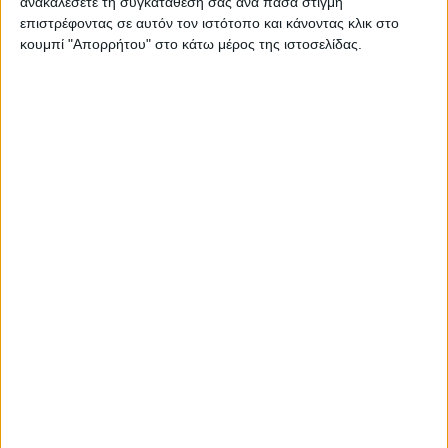
ανακαλέσετε τη συγκατάθεσή σας ανά πάσα στιγμή
Η Δημοτική Επιχείρηση Ύδρευσης Αποχέτευσης Άρτας
επιστρέφοντας σε αυτόν τον ιστότοπο και κάνοντας κλικ στο
προχωρά στην αντικατάσταση 5.000 συμβατικών
κουμπί "Απορρήτου" στο κάτω μέρος της ιστοσελίδας.
υδρομέτρων με ψηφιακά, τα οποία διαθέτουν
ενσωματωμένη διάταξη μετάδοσης…
Διαβάστε περισσότερα