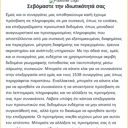
Σεβόμαστε την ιδιωτικότητά σας
Εμείς και οι συνεργάτες μας αποθηκεύουμε και/ή έχουμε
πρόσβαση σε πληροφορίες σε μια συσκευή, όπως τα cookies,
και επεξεργαζόμαστε προσωπικά δεδομένα, όπως μοναδικοί
αναγνωριστικοί και προσαρμοσμένες πληροφορίες που
αποστέλλονται από μια συσκευή για εξατομικευμένες διαφημίσεις
και περιεχόμενο, μέτρηση διαφήμισης και περιεχομένου, έρευνα
ακροατηρίου και ανάπτυξη υπηρεσιών.
Με την άδειά σας, εμείς
και οι συνεργάτες μας ενδέχεται να χρησιμοποιήσουμε ακριβή
δεδομένα γεωγραφικής τοποθεσίας και ταυτοποίησης μέσω
σάρωσης συσκευών. Μπορείτε να κάνετε κλικ για να συναινέσετε
ΉΠΕΙΡΟΣ
POSTED
στην επεξεργασία από εμάς και τους 1538 συνεργάτες μας όπως
IN
Η ΔΕΥΑ Άρτας προχωρά σε
περιγράφεται παραπάνω. Εναλλακτικά, μπορείτε να κάνετε κλικ
για να αρνηθείτε να συναινέσετε ή να αποκτήσετε πρόσβαση σε
αντικατάσταση
πιο λεπτομερείς πληροφορίες και να αλλάξετε τις προτιμήσεις
σας πριν συναινέσετε.
Λάβετε υπόψη ότι κάποια επεξεργασία
υδρομέτρων
των προσωπικών σας δεδομένων ενδέχεται να μην απαιτεί τη
συγκατάθεσή σας, αλλά έχετε το δικαίωμα να αρνηθείτε αυτήν
την επεξεργασία. Οι προτιμήσεις σαςθα ισχύουν μόνο για αυτόν
11 Ιουλίου 2024
on
τον ιστότοπο. Μπορείτε να αλλάξετε τις προτιμήσεις σας ή να