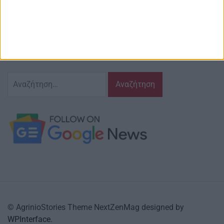
Ζούμε σ’ αυτόν τον τόπο,
γράφουμε και αναδεικνυούμε τα ζητήματα
και τις δράσεις που τον αφορούν…
κι έχουμε πάντα…
το νου μας
Αναζήτηση
για:
© AgrinioStories Theme NextZenMag designed by
WPInterface
.