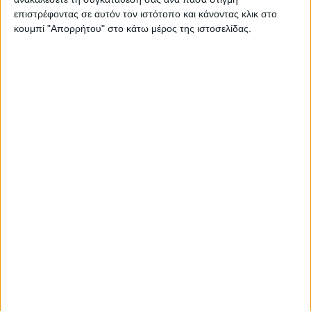
Μουσικός περίπατος στα αρχοντικά της πόλης Οι
επιστρέφοντας σε αυτόν τον ιστότοπο και κάνοντας κλικ στο
κανταδόροι του ΟΡΦΕΑ Στο πλαίσιο των εορταστικών
κουμπί "Απορρήτου" στο κάτω μέρος της ιστοσελίδας.
εκδηλώσεων προς τιμήν του Αγίου Ενδόξου…
Διαβάστε περισσότερα