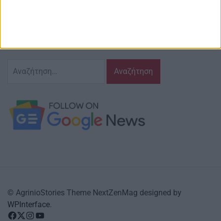
Ζούμε σ’ αυτόν τον τόπο,
γράφουμε και αναδεικνυούμε τα ζητήματα
και τις δράσεις που τον αφορούν…
κι έχουμε πάντα…
το νου μας
Αναζήτηση
για:
© AgrinioStories Theme NextZenMag designed by
WPInterface
.
facebook
Twitter
instagram
YouTube