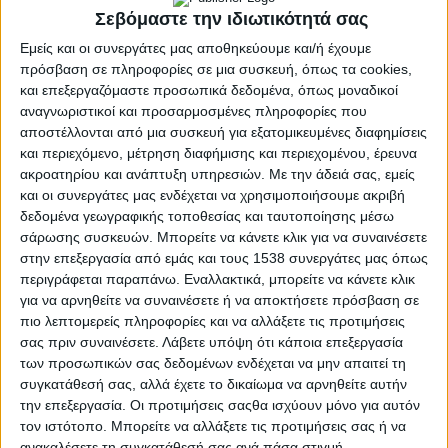
Σεβόμαστε την ιδιωτικότητά σας
Εμείς και οι συνεργάτες μας αποθηκεύουμε και/ή έχουμε
πρόσβαση σε πληροφορίες σε μια συσκευή, όπως τα cookies,
και επεξεργαζόμαστε προσωπικά δεδομένα, όπως μοναδικοί
αναγνωριστικοί και προσαρμοσμένες πληροφορίες που
αποστέλλονται από μια συσκευή για εξατομικευμένες διαφημίσεις
και περιεχόμενο, μέτρηση διαφήμισης και περιεχομένου, έρευνα
ακροατηρίου και ανάπτυξη υπηρεσιών.
Με την άδειά σας, εμείς
και οι συνεργάτες μας ενδέχεται να χρησιμοποιήσουμε ακριβή
δεδομένα γεωγραφικής τοποθεσίας και ταυτοποίησης μέσω
σάρωσης συσκευών. Μπορείτε να κάνετε κλικ για να συναινέσετε
ΑΓΡΊΝΙΟ
POSTED
στην επεξεργασία από εμάς και τους 1538 συνεργάτες μας όπως
IN
Οι κανταδόροι του
περιγράφεται παραπάνω. Εναλλακτικά, μπορείτε να κάνετε κλικ
για να αρνηθείτε να συναινέσετε ή να αποκτήσετε πρόσβαση σε
ΟΡΦΕΑ στα αρχοντικά της
πιο λεπτομερείς πληροφορίες και να αλλάξετε τις προτιμήσεις
σας πριν συναινέσετε.
Λάβετε υπόψη ότι κάποια επεξεργασία
πόλης
των προσωπικών σας δεδομένων ενδέχεται να μην απαιτεί τη
συγκατάθεσή σας, αλλά έχετε το δικαίωμα να αρνηθείτε αυτήν
την επεξεργασία. Οι προτιμήσεις σαςθα ισχύουν μόνο για αυτόν
8 Μαΐου 2024
τον ιστότοπο. Μπορείτε να αλλάξετε τις προτιμήσεις σας ή να
on
ανακαλέσετε τη συγκατάθεσή σας ανά πάσα στιγμή