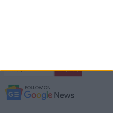
Αναστασιάδη 4 Αγρίνιο Τ.Κ.: 30131
Email ιστοσελίδας:
info@agriniostories.gr
Περιγραφή
Ζούμε σ’ αυτόν τον τόπο,
γράφουμε και αναδεικνυούμε τα ζητήματα
και τις δράσεις που τον αφορούν…
κι έχουμε πάντα…
το νου μας
Αναζήτηση
για: