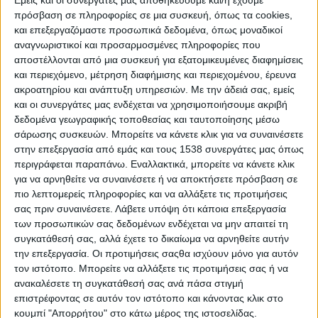
χωριό χαμένο σε
Εμείς και οι συνεργάτες μας αποθηκεύουμε και/ή έχουμε
πρόσβαση σε πληροφορίες σε μια συσκευή, όπως τα cookies,
βουνοκορφές
και επεξεργαζόμαστε προσωπικά δεδομένα, όπως μοναδικοί
αναγνωριστικοί και προσαρμοσμένες πληροφορίες που
αποστέλλονται από μια συσκευή για εξατομικευμένες διαφημίσεις
9 Μαΐου 2023
και περιεχόμενο, μέτρηση διαφήμισης και περιεχομένου, έρευνα
on
ακροατηρίου και ανάπτυξη υπηρεσιών.
Με την άδειά σας, εμείς
Στους τελευταίους ορεινούς όγκους της Ρούμελης πριν
και οι συνεργάτες μας ενδέχεται να χρησιμοποιήσουμε ακριβή
την πεδιάδα του Αγρινίου και το Παναιτωλικό Ορος,
δεδομένα γεωγραφικής τοποθεσίας και ταυτοποίησης μέσω
υπάρχει ένα ονειρικό χωριό χαμένο…
σάρωσης συσκευών. Μπορείτε να κάνετε κλικ για να συναινέσετε
στην επεξεργασία από εμάς και τους 1538 συνεργάτες μας όπως
Διαβάστε περισσότερα
περιγράφεται παραπάνω. Εναλλακτικά, μπορείτε να κάνετε κλικ
για να αρνηθείτε να συναινέσετε ή να αποκτήσετε πρόσβαση σε
πιο λεπτομερείς πληροφορίες και να αλλάξετε τις προτιμήσεις
σας πριν συναινέσετε.
Λάβετε υπόψη ότι κάποια επεξεργασία
των προσωπικών σας δεδομένων ενδέχεται να μην απαιτεί τη
συγκατάθεσή σας, αλλά έχετε το δικαίωμα να αρνηθείτε αυτήν
την επεξεργασία. Οι προτιμήσεις σαςθα ισχύουν μόνο για αυτόν
τον ιστότοπο. Μπορείτε να αλλάξετε τις προτιμήσεις σας ή να
ανακαλέσετε τη συγκατάθεσή σας ανά πάσα στιγμή
επιστρέφοντας σε αυτόν τον ιστότοπο και κάνοντας κλικ στο
κουμπί "Απορρήτου" στο κάτω μέρος της ιστοσελίδας.